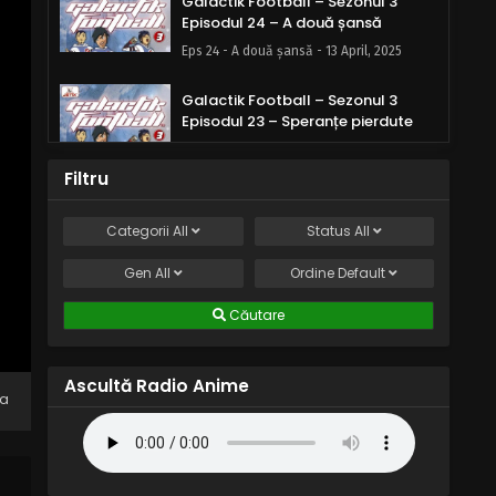
Galactik Football – Sezonul 3
Episodul 24 – A două șansă
Eps 24 - A două șansă - 13 April, 2025
Galactik Football – Sezonul 3
Episodul 23 – Speranțe pierdute
Eps 23 - Speranțe pierdute - 13 April, 2025
Filtru
Galactik Football – Sezonul 3
Episodul 22 – Toți împreună
Categorii
All
Status
All
Eps 22 - Toți împreună - 13 April, 2025
Gen
All
Ordine
Default
Galactik Football – Sezonul 3
Căutare
Episodul 21 – La revedere Paradisia
Eps 21 - La revedere Paradisia - 13 April,
2025
Ascultă Radio Anime
na
Galactik Football – Sezonul 3
Episodul 20 – Cale pentru un pirat
Eps 20 - Cale pentru un pirat - 13 April,
2025