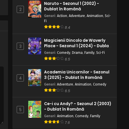
Episodul 10 – Prieteni și dușmani
Naruto - Sezonul 1 (2002) -
Dublat în Română
2
Eps 10 - Prieteni și dușmani - 13 April, 2025
Genuri
:
Action
,
Adventure
,
Animation
,
Sci-
Fi
Galactik Football – Sezonul 3
Episodul 9 – Secretul din adâncul
8.4
stadionului
Eps 9 - Secretul din adâncul stadionului -
Magicienii Dincolo de Waverly
13 April, 2025
Place - Sezonul 1 (2024) - Dublat
3
în Română
Genuri
:
Comedy
,
Drama
,
Family
,
Sci-Fi
Galactik Football – Sezonul 3
Episodul 8 – Cealaltă parte a
6.5
Paradisiei
Eps 8 - Cealaltă parte a Paradisiei - 13
Academia Unicornilor - Sezonul
April, 2025
3 (2025) - Dublat în Română
4
Genuri
:
Adventure
,
Animation
,
Comedy
Galactik Football – Sezonul 3
Episodul 7 – Tați și fii
6.5
Eps 7 - Tați și fii - 13 April, 2025
Ce-i cu Andy? - Sezonul 2 (2003)
- Dublat în Română
5
Galactik Football – Sezonul 3
Genuri
Episodul 6 – Spectacolul poate
:
Animation
,
Comedy
,
Family
începe
7.6
Eps 6 - Spectacolul poate începe - 13 April,