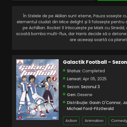
În Stelele de pe Akilian sunt eterne, Pauza sosește 
elementul ciudat din Mice delight și îl folosește pentru a 
pe Achillian. Rocket îl înlocuiește pe Mark cu Sinedd
scoată bomba multi-flux, dar Harris decide să o detonez
are aceeași soartă ca planeta
Galactik Football – Sezon
Status:
Completed
Lansat:
Apr 05, 2025
Sezon:
Sezonul 3
Gen:
Desene
Distribuție:
Gavin O'Connor
,
J
Michael Ford-FitzGerald
Action
Animation
Comed