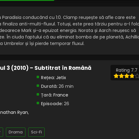
cu Paradisia conducând cu 1:0. Clamp reușește să afle care este
finaliza anti-multi-fluxul. Totuși, este prea târziu pentru a-l folo
, deoarece Mark și-a epuizat energia. Norata și Aarch reușesc să
e. În ciuda faptului că au eliminat bomba de pe planetă, Achilli
 Umbrelor și își pierde temporar fluxul.
ul 3 (2010) – Subtitrat în Română
Rating 7.7
Rețea:
Jetix
Durată:
26 min
Țară:
France
Episoade:
26
onathan Ryan
,
y
Drama
Sci-Fi