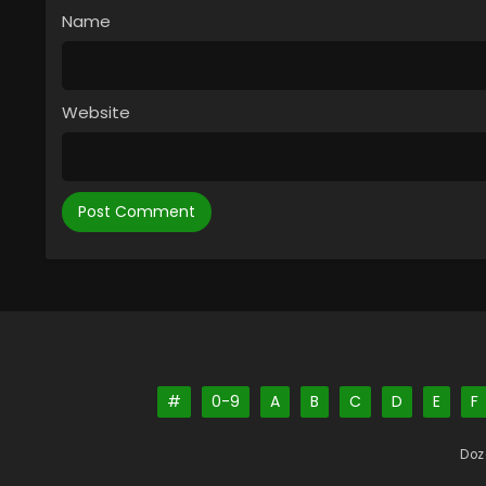
Name
Website
#
0-9
A
B
C
D
E
F
Doz