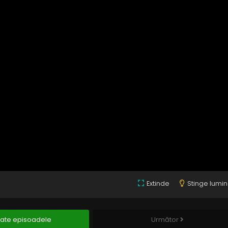
Extinde
Stinge lumi
ate episoadele
Următor