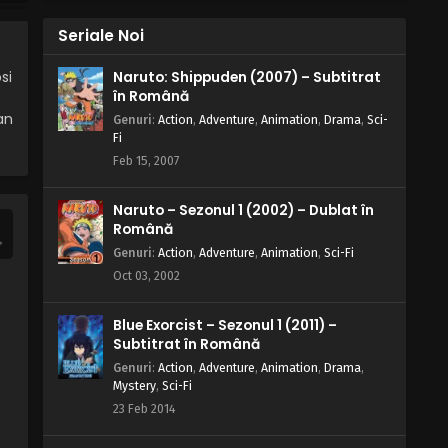
Seriale Noi
Galactik Football – Sezonul 3
Episodul 19 – Spritul Paradisiei
si
Naruto: Shippuden (2007) – Subtitrat
Eps 19 - Spritul Paradisiei - 13 April, 2025
în Română
an
Genuri
:
Action
,
Adventure
,
Animation
,
Drama
,
Sci-
Galactik Football – Sezonul 3
Fi
Episodul 18 – Umbra lui Sinned
Feb 15, 2007
Eps 18 - Umbra lui Sinned - 13 April, 2025
Naruto – Sezonul 1 (2002) – Dublat în
Galactik Football – Sezonul 3
Română
Episodul 17 – Reconstruirea familiei
Genuri
:
Action
,
Adventure
,
Animation
,
Sci-Fi
Eps 17 - Reconstruirea familiei - 13 April,
Oct 03, 2002
2025
Blue Exorcist – Sezonul 1 (2011) –
Galactik Football – Sezonul 3
Subtitrat în Română
Episodul 16 – Secretul suflului
Genuri
:
Action
,
Adventure
,
Animation
,
Drama
,
Eps 16 - Secretul suflului - 13 April, 2025
Mystery
,
Sci-Fi
23 Feb 2014
Galactik Football – Sezonul 3
Episodul 15 – Destine încrucișate