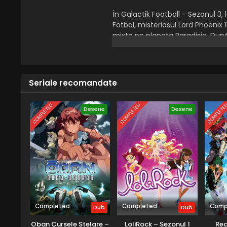
În Galactik Football - Sezonul 3
Fotbal, misteriosul Lord Phoenix îi
mixte pe planeta Paradisia. După
Mei îl părăsește pe D'Jok și se 
alătura Elektras, iar D'Jok pără
Seriale recomandate
COMPLETED
COMPLETED
COMPLETE
Desene
Desene
Completed
Completed
Comp
Dub
Dub
Oban Cursele Stelare –
LoliRock – Sezonul 1
Re