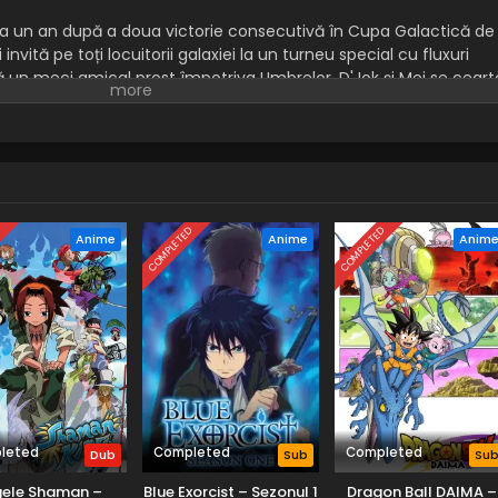
, la un an după a doua victorie consecutivă în Cupa Galactică de
 invită pe toți locuitorii galaxiei la un turneu special cu fluxuri
 un meci amical prost împotriva Umbrelor, D'Jok și Mei se ceart
alătură Umbrelor. Yuki părăsește temporar Snow Kids pentru a se
sește echipa după ce este recrutat de Echipa Paradisia.
D
COMPLETED
COMPLETED
Anime
Anime
Anim
leted
Completed
Completed
Dub
Sub
Su
gele Shaman –
Blue Exorcist – Sezonul 1
Dragon Ball DAIMA –