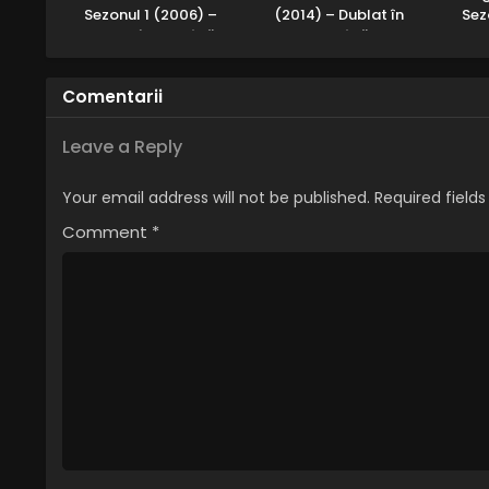
Sezonul 1 (2006) –
(2014) – Dublat în
Sez
Dublat în Română
Română
Dub
Comentarii
Leave a Reply
Your email address will not be published.
Required field
Comment
*