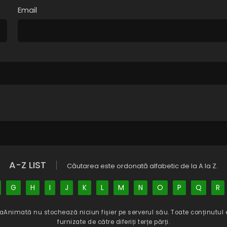
Email
A-Z LIST
Căutarea este ordonată alfabetic de la A la Z.
G
H
I
J
K
L
M
N
O
P
Q
R
aAnimată
nu stochează niciun fișier pe serverul său. Toate conținutul 
furnizate de către diferiți terțe părți.