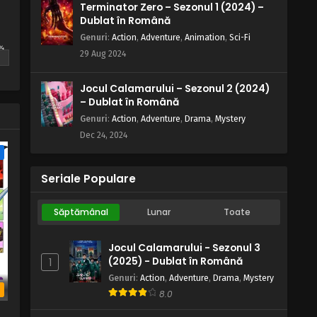
Terminator Zero – Sezonul 1 (2024) –
Eps 15 - Destine încrucișate - 13 April, 2025
Dublat în Română
Genuri
:
Action
,
Adventure
,
Animation
,
Sci-Fi
Galactik Football – Sezonul 3
ă.
29 Aug 2024
Episodul 14 – Un nou început
Eps 14 - Un nou început - 13 April, 2025
Jocul Calamarului – Sezonul 2 (2024)
– Dublat în Română
Galactik Football – Sezonul 3
Episodul 13 – Sfârșitul jocului
Genuri
:
Action
,
Adventure
,
Drama
,
Mystery
Dec 24, 2024
Eps 13 - Sfârșitul jocului - 13 April, 2025
e
Galactik Football – Sezonul 3
Seriale Populare
Episodul 12 – Trădare pe câmp
Eps 12 - Trădare pe câmp - 13 April, 2025
Săptămânal
Lunar
Toate
Galactik Football – Sezonul 3
Episodul 11 – Bătălia pentru finală
Jocul Calamarului - Sezonul 3
(2025) - Dublat în Română
1
Eps 11 - Bătălia pentru finală - 13 April,
2025
Genuri
:
Action
,
Adventure
,
Drama
,
Mystery
b
8.0
Galactik Football – Sezonul 3