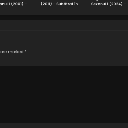
onul 1 (2001) –
(2011) – Subtitrat în
Sezonul 1 (2024) –
lat în Română
Română
Subtitrat în Română
s are marked
*