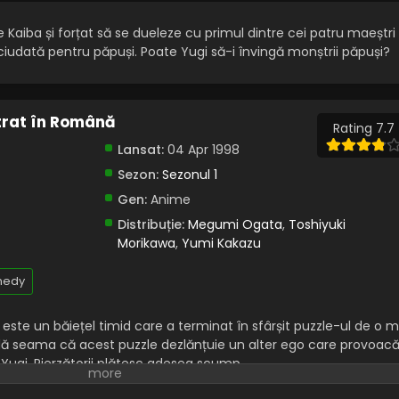
e Kaiba și forțat să se dueleze cu primul dintre cei patru maeștri
 ciudată pentru păpuși. Poate Yugi să-i învingă monștrii păpuși?
trat în Română
Rating 7.7
Lansat:
04 Apr 1998
Sezon:
Sezonul 1
Gen:
Anime
Distribuție:
Megumi Ogata
,
Toshiyuki
Morikawa
,
Yumi Kakazu
edy
este un băiețel timid care a terminat în sfârșit puzzle-ul de o m
și dă seama că acest puzzle dezlănțuie un alter ego care provoac
e Yugi. Pierzătorii plătesc adesea scump.