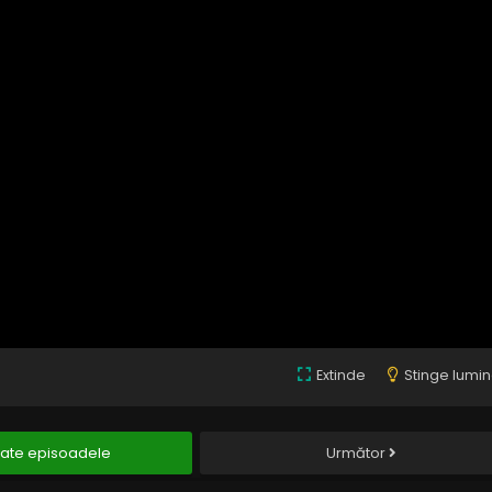
Extinde
Stinge lumi
ate episoadele
Următor