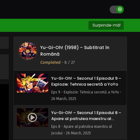
Yu-Gi-Oh! – Sezonul 1 Episodul 11 –
Zvonurile despre CapuMon: Noul
sosit
Eps 11 - Zvonurile despre CapuMon: Noul
Surprinde-mă!
sosit - 26 March, 2025
Yu-Gi-Oh! – Sezonul 1 Episodul 10 –
Yu-Gi-Oh! (1998) – Subtitrat în
Masca secretă a profesoarei
Română
Eps 10 - Masca secretă a profesoarei - 26
Completed
-
8
/ 27
March, 2025
Yu-Gi-Oh! – Sezonul 1 Episodul 9 –
Explozie: Tehnica secretă a YoYo
Eps 9 - Explozie: Tehnica secretă a YoYo -
26 March, 2025
Yu-Gi-Oh! – Sezonul 1 Episodul 8 –
Apare al patrulea maestru al
jocului
Eps 8 - Apare al patrulea maestru al
jocului - 26 March, 2025