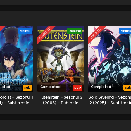
D
COMPLETED
COMPLETED
Anime
Desene
Anim
leted
Completed
Completed
Sub
Dub
Su
xorcist – Sezonul 1
Tutenstein – Sezonul 3
Solo Leveling – Sezon
1) – Subtitrat în
(2006) – Dublat în
2 (2025) – Subtitrat î
Română
Română
Română