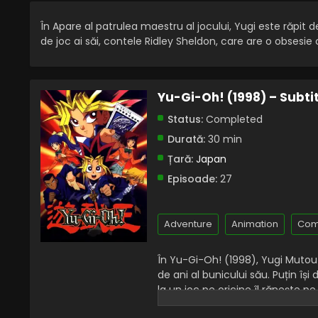
În Apare al patrulea maestru al jocului, Yugi este răpit d
de joc ai săi, contele Ridley Sheldon, care are o obsesie
Yu-Gi-Oh! (1998) – Subti
Status:
Completed
Durată:
30 min
Țară:
Japan
Episoade:
27
Adventure
Animation
Com
În Yu-Gi-Oh! (1998), Yugi Mutou 
de ani al bunicului său. Puțin î
la un joc pe oricine îl rănește p