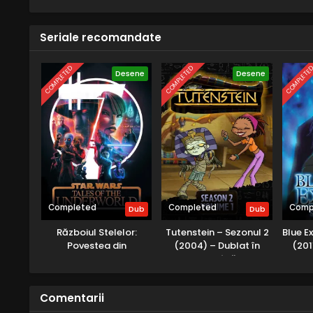
Seriale recomandate
COMPLETED
COMPLETED
COMPLETE
Desene
Desene
Completed
Completed
Comp
Dub
Dub
Războiul Stelelor:
Tutenstein – Sezonul 2
Blue E
Povestea din
(2004) – Dublat în
(201
Underworld – Sezonul 1
Română
(2025) – Dublat în
Română
Comentarii