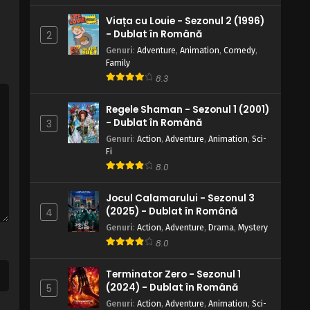
Viața cu Louie - Sezonul 2 (1996)
- Dublat în Română
2
Genuri
:
Adventure
,
Animation
,
Comedy
,
Family
8.3
Regele Shaman - Sezonul 1 (2001)
- Dublat în Română
3
Genuri
:
Action
,
Adventure
,
Animation
,
Sci-
Fi
8.0
Jocul Calamarului - Sezonul 3
(2025) - Dublat în Română
4
Genuri
:
Action
,
Adventure
,
Drama
,
Mystery
8.0
Terminator Zero - Sezonul 1
(2024) - Dublat în Română
5
Genuri
:
Action
,
Adventure
,
Animation
,
Sci-