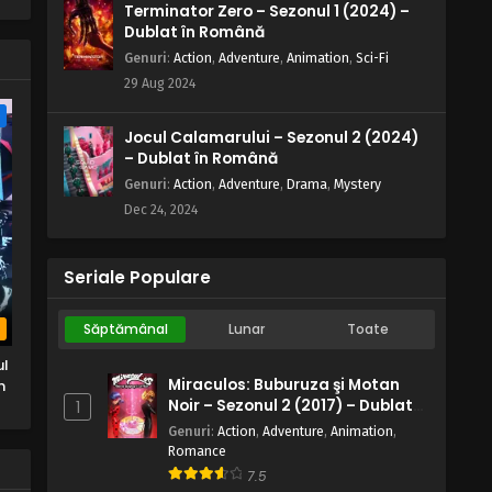
Terminator Zero – Sezonul 1 (2024) –
Dublat în Română
Genuri
:
Action
,
Adventure
,
Animation
,
Sci-Fi
29 Aug 2024
e
Jocul Calamarului – Sezonul 2 (2024)
– Dublat în Română
Genuri
:
Action
,
Adventure
,
Drama
,
Mystery
Dec 24, 2024
Seriale Populare
Săptămânal
Lunar
Toate
b
ul
Miraculos: Buburuza şi Motan
n
Noir – Sezonul 2 (2017) – Dublat
1
în Română
Genuri
:
Action
,
Adventure
,
Animation
,
Romance
7.5