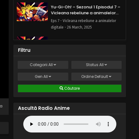
Yu-Gi-Oh! – Sezonul 1 Episodul 7 –
Vicleana rebeliune a animalelor
digitale
Eps 7 - Vicleana rebeliune a animalelor
digitale - 26 March, 2025
Yu-Gi-Oh! – Sezonul 1 Episodul 6 –
O situație disperată: Lupta pentru
Filtru
prietenie
Eps 6 - O situație disperată: Lupta pentru
prietenie - 26 March, 2025
Categorii
All
Status
All
Yu-Gi-Oh! – Sezonul 1 Episodul 5 –
Gen
All
Ordine
Default
Dezvăluirea: Secretul lui Yugi
Căutare
Eps 5 - Dezvăluirea: Secretul lui Yugi - 26
March, 2025
na
Ascultă Radio Anime
Yu-Gi-Oh! – Sezonul 1 Episodul 4 –
Hoțul: Legendarul ceas super rar
Eps 4 - Hoțul: Legendarul ceas super rar -
26 March, 2025