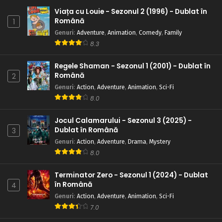
Viața cu Louie - Sezonul 2 (1996) - Dublat în
Română
1
Genuri
:
Adventure
,
Animation
,
Comedy
,
Family
8.3
Regele Shaman - Sezonul 1 (2001) - Dublat în
Română
2
Genuri
:
Action
,
Adventure
,
Animation
,
Sci-Fi
8.0
Jocul Calamarului - Sezonul 3 (2025) -
Dublat în Română
3
Genuri
:
Action
,
Adventure
,
Drama
,
Mystery
8.0
Terminator Zero - Sezonul 1 (2024) - Dublat
în Română
4
Genuri
:
Action
,
Adventure
,
Animation
,
Sci-Fi
7.0