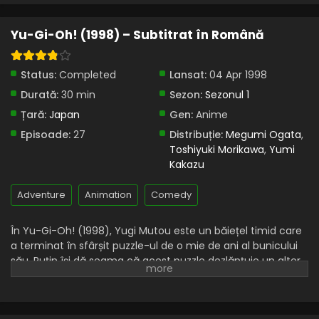
Yu-Gi-Oh! – Sezonul 1 Episodul 7 – Vicleana
Yu-Gi-Oh! (1998) – Subtitrat în Română
rebeliune a animalelor digitale
Eps 7 - Vicleana rebeliune a animalelor digitale - 26
Status:
Completed
Lansat:
04 Apr 1998
March, 2025
Durată:
30 min
Sezon:
Sezonul 1
Yu-Gi-Oh! – Sezonul 1 Episodul 6 – O situație
Țară:
Japan
Gen:
Anime
disperată: Lupta pentru prietenie
Episoade:
27
Distribuție:
Megumi Ogata
,
Eps 6 - O situație disperată: Lupta pentru prietenie - 26
Toshiyuki Morikawa
,
Yumi
March, 2025
Kakazu
Yu-Gi-Oh! – Sezonul 1 Episodul 5 – Dezvăluirea:
Adventure
Animation
Comedy
Secretul lui Yugi
Eps 5 - Dezvăluirea: Secretul lui Yugi - 26 March, 2025
În Yu-Gi-Oh! (1998), Yugi Mutou este un băiețel timid care
a terminat în sfârșit puzzle-ul de o mie de ani al bunicului
Yu-Gi-Oh! – Sezonul 1 Episodul 4 – Hoțul:
său. Puțin își dă seama că acest puzzle dezlănțuie un alter
Legendarul ceas super rar
ego care provoacă la un joc pe oricine îl rănește pe Yugi.
Eps 4 - Hoțul: Legendarul ceas super rar - 26 March, 2025
Pierzătorii plătesc adesea scump.
Yu-Gi-Oh! – Sezonul 1 Episodul 3 – Ciocnirea: