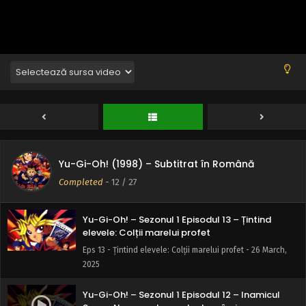
bruscă: Teama de halatul alb
Eps 16 - Întoarcere bruscă: Teama de halatul alb - 26
March, 2025
Yu-Gi-Oh! – Sezonul 1 Episodul 15 – Femeia
înfricosătoare: Nu pot să mă transform
Eps 15 - Femeia înfricosătoare: Nu pot să mă transform -
26 March, 2025
Yu-Gi-Oh! – Sezonul 1 Episodul 14 – Un joc al
exploziilor transformă întâlnirea în dezastru
Yu-Gi-Oh! (1998) – Subtitrat în Română
Eps 14 - Un joc al exploziilor transformă întâlnirea în
Completed
-
12
/ 27
dezastru - 26 March, 2025
Yu-Gi-Oh! – Sezonul 1 Episodul 13 – Țintind
elevele: Colții marelui profet
Eps 13 - Țintind elevele: Colții marelui profet - 26 March,
2025
Yu-Gi-Oh! – Sezonul 1 Episodul 12 – Inamicul