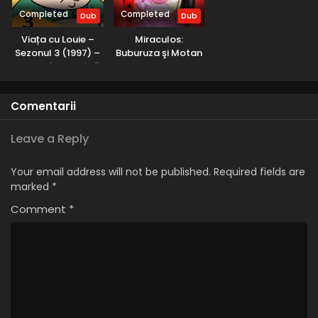
Completed
Completed
Dub
Dub
Viața cu Louie –
Miraculos:
Sezonul 3 (1997) –
Buburuza şi Motan
Dublat în Română
Noir – Sezonul 2
(2017) – Dublat în
Română
Comentarii
Leave a Reply
Your email address will not be published.
Required fields are
marked
*
Comment
*