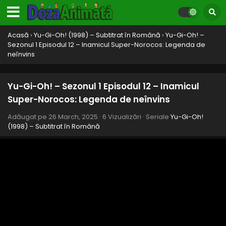
Yu-Gi-Oh! – Sezonul 1 Episodul 20 – A apărut:
Cartea cea mai puternică Supremu atu
Eps 20 - A apărut: Cartea cea mai puternică Supremu atu -
Acasă
›
Yu-Gi-Oh! (1998) – Subtitrat în Română
›
Yu-Gi-Oh! –
Sezonul 1 Episodul 12 – Inamicul Super-Norocos: Legenda de
26 March, 2025
neînvins
Yu-Gi-Oh! – Sezonul 1 Episodul 19 – Busculadă
mare: Consursul de popularitate
Yu-Gi-Oh! – Sezonul 1 Episodul 12 – Inamicul
Eps 19 - Busculadă mare: Consursul de popularitate - 26
Super-Norocos: Legenda de neînvins
March, 2025
Adăugat pe
26 March, 2025
·
6 Vizualizări
· Seriale
Yu-Gi-Oh!
Yu-Gi-Oh! – Sezonul 1 Episodul 18 – Nu atinge
(1998) – Subtitrat în Română
jocul interzis
Eps 18 - Nu atinge jocul interzis - 26 March, 2025
Yu-Gi-Oh! – Sezonul 1 Episodul 17 – Meci strâns:
Invitația supermodelului
Eps 17 - Meci strâns: Invitația supermodelului - 26 March,
2025
Yu-Gi-Oh! – Sezonul 1 Episodul 16 – Întoarcere