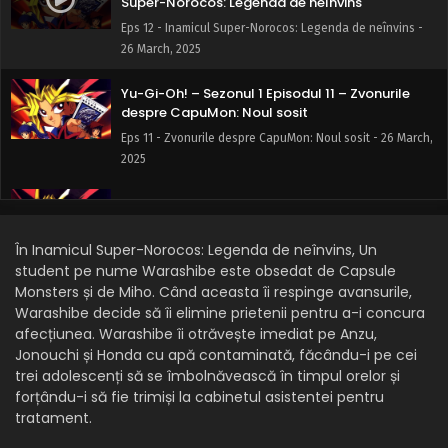
Super-Norocos: Legenda de neînvins
Eps 12 - Inamicul Super-Norocos: Legenda de neînvins -
26 March, 2025
Yu-Gi-Oh! – Sezonul 1 Episodul 11 – Zvonurile
despre CapuMon: Noul sosit
Eps 11 - Zvonurile despre CapuMon: Noul sosit - 26 March,
2025
Yu-Gi-Oh! – Sezonul 1 Episodul 10 – Masca
secretă a profesoarei
În Inamicul Super-Norocos: Legenda de neînvins, Un
Eps 10 - Masca secretă a profesoarei - 26 March, 2025
student pe nume Warashibe este obsedat de Capsule
Monsters și de Miho. Când aceasta îi respinge avansurile,
Yu-Gi-Oh! – Sezonul 1 Episodul 9 – Explozie:
Tehnica secretă a YoYo
Warashibe decide să îi elimine prietenii pentru a-i concura
afecțiunea. Warashibe îi otrăvește imediat pe Anzu,
Eps 9 - Explozie: Tehnica secretă a YoYo - 26 March, 2025
Jonouchi și Honda cu apă contaminată, făcându-i pe cei
trei adolescenți să se îmbolnăvească în timpul orelor și
Yu-Gi-Oh! – Sezonul 1 Episodul 8 – Apare al
forțându-i să fie trimiși la cabinetul asistentei pentru
patrulea maestru al jocului
tratament.
Eps 8 - Apare al patrulea maestru al jocului - 26 March,
2025