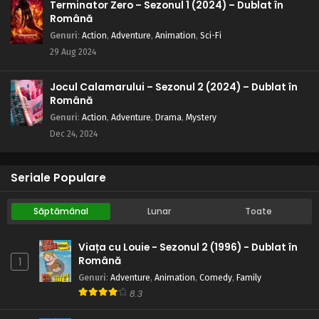
Terminator Zero – Sezonul 1 (2024) – Dublat în
Română
Genuri
:
Action
,
Adventure
,
Animation
,
Sci-Fi
29 Aug 2024
Jocul Calamarului – Sezonul 2 (2024) – Dublat în
Română
Genuri
:
Action
,
Adventure
,
Drama
,
Mystery
Dec 24, 2024
Seriale Populare
Săptămânal
Lunar
Toate
Viața cu Louie - Sezonul 2 (1996) - Dublat în
Română
1
Genuri
:
Adventure
,
Animation
,
Comedy
,
Family
8.3