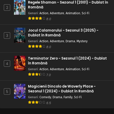
Regele Shaman - Sezonul 1 (2001) - Dublat în
Română
2
Genuri
:
Action
,
Adventure
,
Animation
,
Sci-Fi
8.0
Jocul Calamarului - Sezonul 3 (2025) -
Dublat în Română
3
Genuri
:
Action
,
Adventure
,
Drama
,
Mystery
8.0
Terminator Zero - Sezonul 1 (2024) - Dublat
în Română
4
Genuri
:
Action
,
Adventure
,
Animation
,
Sci-Fi
7.0
Magicienii Dincolo de Waverly Place -
Sezonul 1 (2024) - Dublat în Română
5
Genuri
:
Comedy
,
Drama
,
Family
,
Sci-Fi
6.5