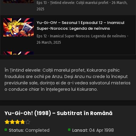
Eps 13 - Țintind elevele: Colții marelui profet - 26 March,
2025
Yu-Gi-Oh! – Sezonul 1 Episodul 12 – Inamicul
Super-Norocos: Legenda de neînvins
Eps 12 - Inamicul Super-Norocos: Legenda de neînvins -
26 March, 2025
Yu-Gi-Oh! – Sezonul 1 Episodul 11 – Zvonurile
despre CapuMon: Noul sosit
În Țintind elevele: Colții marelui profet, Kokurano psihic
Eps 11 - Zvonurile despre CapuMon: Noul sosit - 26 March,
fraudulos are ochii pe Anzu. Deși Anzu nu crede la început
2025
previziunile sale, dorința ei de a-i vedea salvatorul misterios
o conduce chiar în înțelegerea lui Kokurano.
Yu-Gi-Oh! – Sezonul 1 Episodul 10 – Masca
secretă a profesoarei
Eps 10 - Masca secretă a profesoarei - 26 March, 2025
Yu-Gi-Oh! (1998) – Subtitrat în Română
Yu-Gi-Oh! – Sezonul 1 Episodul 9 – Explozie:
Tehnica secretă a YoYo
Status:
Completed
Lansat:
04 Apr 1998
Eps 9 - Explozie: Tehnica secretă a YoYo - 26 March, 2025