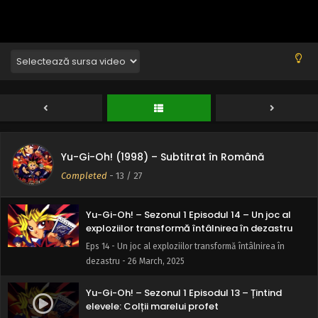
Eps 17 - Meci strâns: Invitația supermodelului - 26 March,
2025
Yu-Gi-Oh! – Sezonul 1 Episodul 16 – Întoarcere
bruscă: Teama de halatul alb
Eps 16 - Întoarcere bruscă: Teama de halatul alb - 26
March, 2025
Yu-Gi-Oh! – Sezonul 1 Episodul 15 – Femeia
înfricosătoare: Nu pot să mă transform
Yu-Gi-Oh! (1998) – Subtitrat în Română
Eps 15 - Femeia înfricosătoare: Nu pot să mă transform -
Completed
-
13
/ 27
26 March, 2025
Yu-Gi-Oh! – Sezonul 1 Episodul 14 – Un joc al
exploziilor transformă întâlnirea în dezastru
Eps 14 - Un joc al exploziilor transformă întâlnirea în
dezastru - 26 March, 2025
Yu-Gi-Oh! – Sezonul 1 Episodul 13 – Țintind
elevele: Colții marelui profet