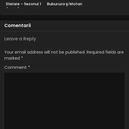
Stelare – Sezonul 1
Buburuza şi Motan
(2006) – Dublat în
Noir – Sezonul 4
Română
(2021) – Dublat în
Română
Comentarii
Leave a Reply
Your email address will not be published.
Required fields are
marked
*
Comment
*