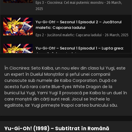
Eps 3 - Ciocnirea: Cel mai puternic monstru - 26 March,
2025
Yu-Gi-Oh! – Sezonul 1 Episodul 2 – Jucătorul
malefic: Capcana Iadului
Eps 2 - Jucătorul malefic: Capcana Iadului - 26 March, 2025
Yu-Gi-Oh! – Sezonul 1 Episodul 1 – Lupta grea:
Jocurile întunericului
Eps 1 - Lupta grea: Jocurile întunericului - 26 March, 2025
În Ciocnirea: Seto Kaiba, un nou elev din clasa lui Yugi, este
un expert în Duelul Monștrilor și șeful unei companii
cunoscute sub numele de Kaiba Corporation. După ce
acesta fură rara carte Blue-Eyes White Dragon de la
bunicul lui Yugi, Yami Yugi îl provoacă pe Kaiba la un duel în
care monștrii din cărți sunt reali. Jocul se încheie la
egalitate, iar Yugi primește înapoi cartea bunicului său.
Yu-Gi-Oh! (1998) – Subtitrat în Română