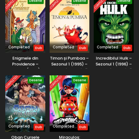
COMPLETED
COMPLETED
COMPLETED
Desene
Desene
Desene
Completed
Completed
Completed
Dub
Dub
Dub
Enigmele din
Timon și Pumbaa –
Incredibilul Hulk –
Providence –
Sezonul 1 (1995) –
Sezonul 1 (1996) –
Sezonul 1 (2001) –
Dublat în Română
Dublat în Română
Dublat în Română
COMPLETED
COMPLETED
Desene
Desene
Completed
Completed
Dub
Dub
Oban Cursele
Miraculos: