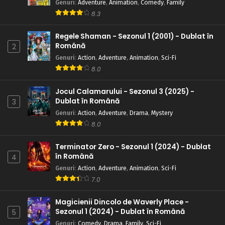
Genuri
:
Adventure
,
Animation
,
Comedy
,
Family
8.3
Regele Shaman - Sezonul 1 (2001) - Dublat în
Română
2
Genuri
:
Action
,
Adventure
,
Animation
,
Sci-Fi
8.0
Jocul Calamarului - Sezonul 3 (2025) -
Dublat în Română
3
Genuri
:
Action
,
Adventure
,
Drama
,
Mystery
8.0
Terminator Zero - Sezonul 1 (2024) - Dublat
în Română
4
Genuri
:
Action
,
Adventure
,
Animation
,
Sci-Fi
7.0
Magicienii Dincolo de Waverly Place -
Sezonul 1 (2024) - Dublat în Română
5
Genuri
:
Comedy
,
Drama
,
Family
,
Sci-Fi