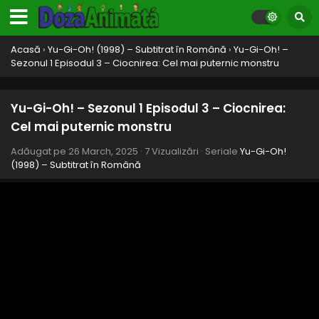
26 March, 2025
Yu-Gi-Oh! – Sezonul 1 Episodul 11 – Zvonurile
Acasă
›
Yu-Gi-Oh! (1998) – Subtitrat în Română
›
Yu-Gi-Oh! –
despre CapuMon: Noul sosit
Sezonul 1 Episodul 3 – Ciocnirea: Cel mai puternic monstru
Eps 11 - Zvonurile despre CapuMon: Noul sosit - 26 March,
2025
Yu-Gi-Oh! – Sezonul 1 Episodul 3 – Ciocnirea:
Yu-Gi-Oh! – Sezonul 1 Episodul 10 – Masca
Cel mai puternic monstru
secretă a profesoarei
Adăugat pe
26 March, 2025
·
7 Vizualizări
· Seriale
Yu-Gi-Oh!
Eps 10 - Masca secretă a profesoarei - 26 March, 2025
(1998) – Subtitrat în Română
Yu-Gi-Oh! – Sezonul 1 Episodul 9 – Explozie:
Tehnica secretă a YoYo
Eps 9 - Explozie: Tehnica secretă a YoYo - 26 March, 2025
Yu-Gi-Oh! – Sezonul 1 Episodul 8 – Apare al
patrulea maestru al jocului
Eps 8 - Apare al patrulea maestru al jocului - 26 March,
2025