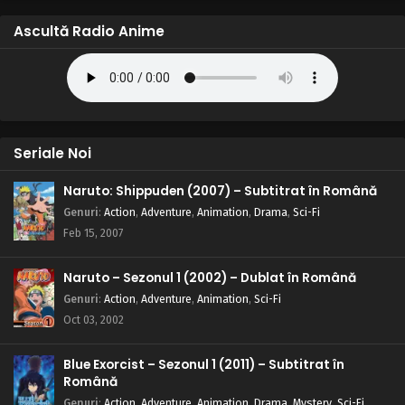
Ascultă Radio Anime
Seriale Noi
Naruto: Shippuden (2007) – Subtitrat în Română
Genuri
:
Action
,
Adventure
,
Animation
,
Drama
,
Sci-Fi
Feb 15, 2007
Naruto – Sezonul 1 (2002) – Dublat în Română
Genuri
:
Action
,
Adventure
,
Animation
,
Sci-Fi
Oct 03, 2002
Blue Exorcist – Sezonul 1 (2011) – Subtitrat în
Română
Genuri
:
Action
,
Adventure
,
Animation
,
Drama
,
Mystery
,
Sci-Fi