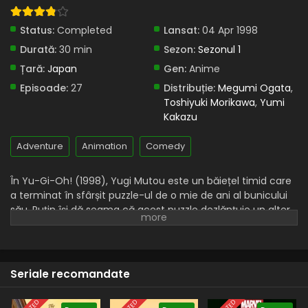
Status:
Completed
Lansat:
04 Apr 1998
Durată:
30 min
Sezon:
Sezonul 1
Țară:
Japan
Gen:
Anime
Episoade:
27
Distribuție:
Megumi Ogata
,
Toshiyuki Morikawa
,
Yumi
Kakazu
Adventure
Animation
Comedy
În Yu-Gi-Oh! (1998), Yugi Mutou este un băiețel timid care
a terminat în sfârșit puzzle-ul de o mie de ani al bunicului
său. Puțin își dă seama că acest puzzle dezlănțuie un alter
ego care provoacă la un joc pe oricine îl rănește pe Yugi.
Pierzătorii plătesc adesea scump.
Seriale recomandate