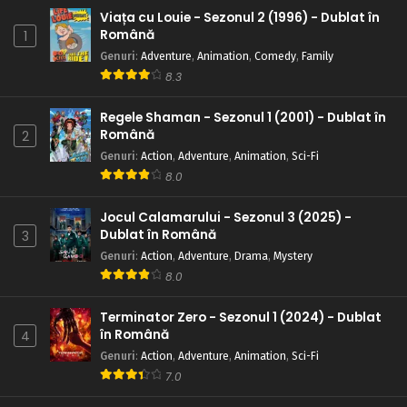
Viața cu Louie - Sezonul 2 (1996) - Dublat în
Română
1
Genuri
:
Adventure
,
Animation
,
Comedy
,
Family
8.3
Regele Shaman - Sezonul 1 (2001) - Dublat în
Română
2
Genuri
:
Action
,
Adventure
,
Animation
,
Sci-Fi
8.0
Jocul Calamarului - Sezonul 3 (2025) -
Dublat în Română
3
Genuri
:
Action
,
Adventure
,
Drama
,
Mystery
8.0
Terminator Zero - Sezonul 1 (2024) - Dublat
în Română
4
Genuri
:
Action
,
Adventure
,
Animation
,
Sci-Fi
7.0