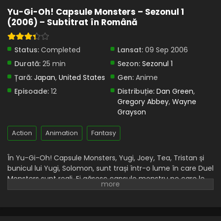
Yu-Gi-Oh! Capsule Monsters – Sezonul 1
Eps 6 - Testul luminii și al umbrei - 9 April, 2025
(2006) – Subtitrat în Română
Yu-Gi-Oh! Capsule Monsters – Sezonul 1
Episodul 5 – Ochiul furtunii
Status:
Completed
Lansat:
09 Sep 2006
Eps 5 - Ochiul furtunii - 9 April, 2025
Durată:
25 min
Sezon:
Sezonul 1
Yu-Gi-Oh! Capsule Monsters – Sezonul 1
Țară:
Japan
,
United States
Gen:
Anime
Episodul 4 – Fortăreața fricii
Episoade:
12
Distribuție:
Dan Green
,
Eps 4 - Fortăreața fricii - 9 April, 2025
Gregory Abbey
,
Wayne
Grayson
Yu-Gi-Oh! Capsule Monsters – Sezonul 1
Episodul 3 – Reuniți din nou
Action
Animation
Fantasy
Eps 3 - Reuniți din nou - 9 April, 2025
În Yu-Gi-Oh! Capsule Monsters, Yugi, Joey, Tea, Tristan și
Yu-Gi-Oh! Capsule Monsters – Sezonul 1
bunicul lui Yugi, Solomon, sunt trași într-o lume în care Duel
Episodul 2 – Divide și cucerește
Monsters sunt reali. Ei găsesc capsule monstru pe care le
Eps 2 - Divide și cucerește - 9 April, 2025
pot folosi pentru a chema monștri. Cu toate acestea, în
această lume nouă ciudată, se luptă cu monștrii și atunci
Yu-Gi-Oh! Capsule Monsters – Sezonul 1
când monștrii lor sunt atacați, simt durerea.
Episodul 1 – Jocul începe