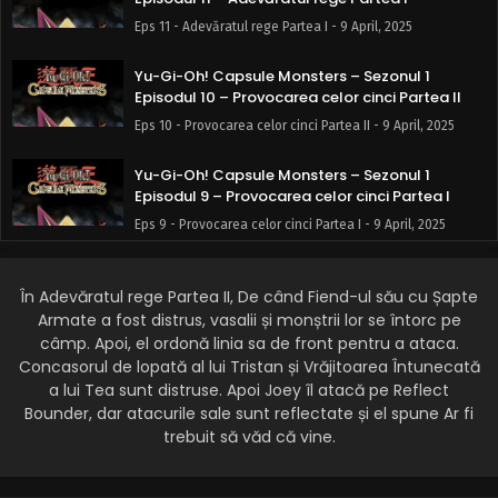
Eps 11 - Adevăratul rege Partea I - 9 April, 2025
Yu-Gi-Oh! Capsule Monsters – Sezonul 1
Episodul 10 – Provocarea celor cinci Partea II
Eps 10 - Provocarea celor cinci Partea II - 9 April, 2025
Yu-Gi-Oh! Capsule Monsters – Sezonul 1
Episodul 9 – Provocarea celor cinci Partea I
Eps 9 - Provocarea celor cinci Partea I - 9 April, 2025
Yu-Gi-Oh! Capsule Monsters – Sezonul 1
Episodul 8 – Fructul evoluției
În Adevăratul rege Partea II, De când Fiend-ul său cu Șapte
Armate a fost distrus, vasalii și monștrii lor se întorc pe
Eps 8 - Fructul evoluției - 9 April, 2025
câmp. Apoi, el ordonă linia sa de front pentru a ataca.
Concasorul de lopată al lui Tristan și Vrăjitoarea Întunecată
Yu-Gi-Oh! Capsule Monsters – Sezonul 1
a lui Tea sunt distruse. Apoi Joey îl atacă pe Reflect
Episodul 7 – Blestemul lui Ochii Roși
Bounder, dar atacurile sale sunt reflectate și el spune Ar fi
Eps 7 - Blestemul lui Ochii Roși - 9 April, 2025
trebuit să văd că vine.
Yu-Gi-Oh! Capsule Monsters – Sezonul 1
Episodul 6 – Testul luminii și al umbrei