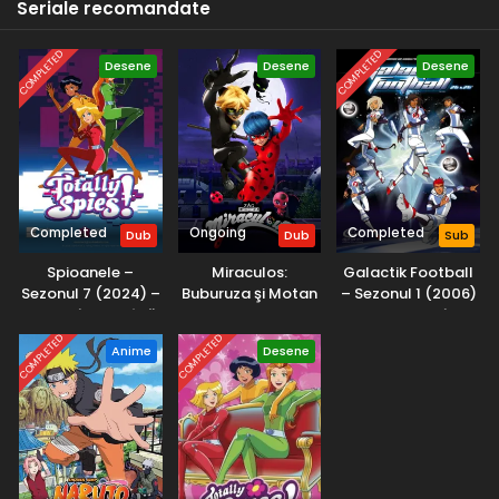
Seriale recomandate
Eps 1 - Jocul începe - 9 April, 2025
COMPLETED
COMPLETED
Desene
Desene
Desene
Completed
Ongoing
Completed
Dub
Dub
Sub
Spioanele –
Miraculos:
Galactik Football
Sezonul 7 (2024) –
Buburuza şi Motan
– Sezonul 1 (2006)
Dublat în Română
Noir – Sezonul 6
– Subtitrat în
(2025) – Dublat în
Română
COMPLETED
COMPLETED
Anime
Desene
Română