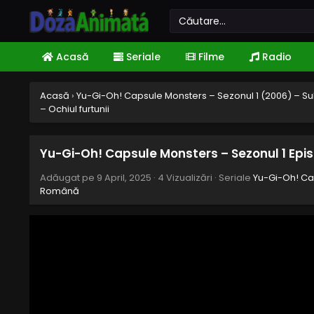
Acasă
Seriale
Filme
Radio
Acasă
›
Yu-Gi-Oh! Capsule Monsters – Sezonul 1 (2006) – Su
– Ochiul furtunii
Yu-Gi-Oh! Capsule Monsters – Sezonul 1 Episo
Adăugat pe
9 April, 2025
·
4 Vizualizări
· Seriale
Yu-Gi-Oh! Cap
Română