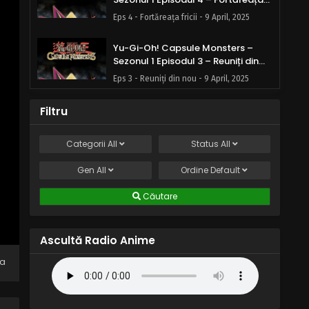
fricii
Eps 4 - Fortăreața fricii - 9 April, 2025
Yu-Gi-Oh! Capsule Monsters –
Sezonul 1 Episodul 3 – Reuniți din
nou
Eps 3 - Reuniți din nou - 9 April, 2025
Yu-Gi-Oh! Capsule Monsters –
Filtru
Sezonul 1 Episodul 2 – Divide și
cucerește
Eps 2 - Divide și cucerește - 9 April, 2025
Categorii
All
Status
All
Gen
All
Yu-Gi-Oh! Capsule Monsters –
Ordine
Default
Sezonul 1 Episodul 1 – Jocul începe
Căutare
Eps 1 - Jocul începe - 9 April, 2025
Ascultă Radio Anime
na