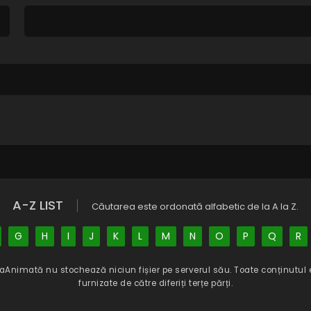
A-Z LIST
Căutarea este ordonată alfabetic de la A la Z.
G
H
I
J
K
L
M
N
O
P
Q
R
aAnimată
nu stochează niciun fișier pe serverul său. Toate conținutul 
furnizate de către diferiți terțe părți.