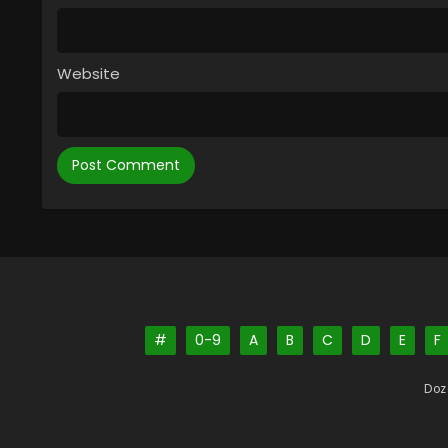
Website
#
0-9
A
B
C
D
E
F
Doz