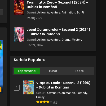
Terminator Zero – Sezonul 1 (2024) –
Dublat în Română
Genuri
:
Action
,
Adventure
,
Animation
,
Sci-Fi
29 Aug 2024
Jocul Calamarului – Sezonul 2 (2024)
– Dublat în Română
Genuri
:
Action
,
Adventure
,
Drama
,
Mystery
e
Dec 24, 2024
Seriale Populare
Săptămânal
Lunar
Toate
Viața cu Louie - Sezonul 2 (1996)
- Dublat în Română
1
b
Genuri
:
Adventure
,
Animation
,
Comedy
,
Family
8.3