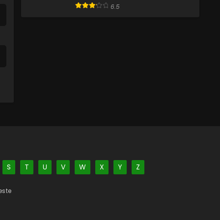
6.5
S
T
U
V
W
X
Y
Z
este