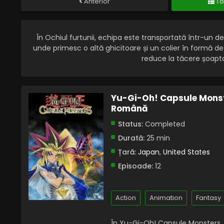
Anterior
To
În Ochiul furtunii, echipa este transportată într-un de
unde primesc o altă ghicitoare și un colier în formă de
reduce la tăcere șoapta
Yu-Gi-Oh! Capsule Monste
Română
Status:
Completed
Durată:
25 min
Țară:
Japan
,
United States
Episoade:
12
Action
Animation
Fantasy
În Yu-Gi-Oh! Capsule Monsters, Yu