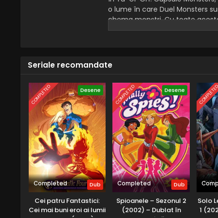
o lume în care Duel Monsters sun
chema monștri. Cu toate acestea
când monștrii lor sunt atacați, s
Seriale recomandate
COMPLETED
COMPLETED
COMPLETE
Desene
Desene
Completed
Completed
Comp
Dub
Dub
Cei patru Fantastici:
Spioanele – Sezonul 2
Solo L
Cei mai buni eroi ai lumii
(2002) – Dublat în
1 (20