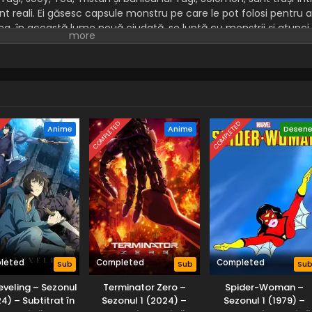
t reali. Ei găsesc capsule monstru pe care le pot folosi pentru a
, în această lume nouă ciudată, se luptă cu monștrii și atunci
imt durerea.
D
COMPLETED
COMPLETED
Anime
Anime
Desen
leted
Completed
Completed
Sub
Sub
Su
eveling – Sezonul
Terminator Zero –
Spider-Woman –
24) – Subtitrat în
Sezonul 1 (2024) –
Sezonul 1 (1979) –