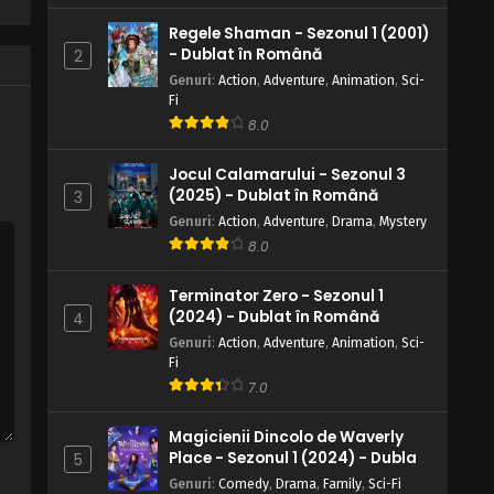
Regele Shaman - Sezonul 1 (2001)
- Dublat în Română
2
Genuri
:
Action
,
Adventure
,
Animation
,
Sci-
Fi
8.0
Jocul Calamarului - Sezonul 3
(2025) - Dublat în Română
3
Genuri
:
Action
,
Adventure
,
Drama
,
Mystery
8.0
Terminator Zero - Sezonul 1
(2024) - Dublat în Română
4
Genuri
:
Action
,
Adventure
,
Animation
,
Sci-
Fi
7.0
Magicienii Dincolo de Waverly
Place - Sezonul 1 (2024) - Dublat
5
în Română
Genuri
:
Comedy
,
Drama
,
Family
,
Sci-Fi