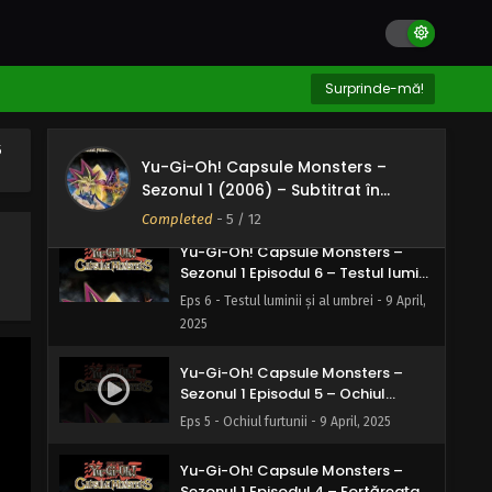
Yu-Gi-Oh! Capsule Monsters –
Sezonul 1 Episodul 8 – Fructul
evoluției
Eps 8 - Fructul evoluției - 9 April, 2025
Surprinde-mă!
Yu-Gi-Oh! Capsule Monsters –
5
Sezonul 1 Episodul 7 – Blestemul lui
Yu-Gi-Oh! Capsule Monsters –
Ochii Roși
Eps 7 - Blestemul lui Ochii Roși - 9 April,
Sezonul 1 (2006) – Subtitrat în
2025
Română
Completed
-
5
/ 12
Yu-Gi-Oh! Capsule Monsters –
Sezonul 1 Episodul 6 – Testul luminii
și al umbrei
Eps 6 - Testul luminii și al umbrei - 9 April,
2025
Yu-Gi-Oh! Capsule Monsters –
Sezonul 1 Episodul 5 – Ochiul
furtunii
Eps 5 - Ochiul furtunii - 9 April, 2025
Yu-Gi-Oh! Capsule Monsters –
Sezonul 1 Episodul 4 – Fortăreața