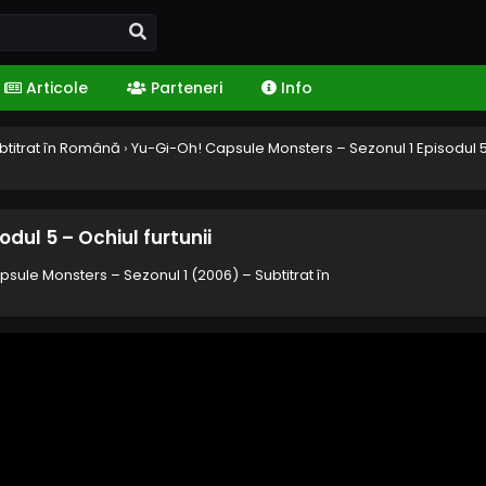
Articole
Parteneri
Info
btitrat în Română
›
Yu-Gi-Oh! Capsule Monsters – Sezonul 1 Episodul 
dul 5 – Ochiul furtunii
sule Monsters – Sezonul 1 (2006) – Subtitrat în