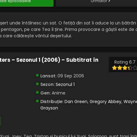
ate episoadele
Următor
șert unde întâlnesc un sat. O fetiță din sat îi aduce la un bătrân
 pentagon, pe care Tea îl ține. Prima provocare a găștii este de 
 care călărește vântul deșertului.
rs – Sezonul 1 (2006) – Subtitrat în
Rating 6.7
Lansat:
09 Sep 2006
Sezon:
Sezonul 1
Gen:
Anime
Distribuție:
Dan Green
,
Gregory Abbey
,
Wayn
Grayson
gi, Joey, Tea, Tristan și bunicul lui Yugi, Solomon, sunt trași înt