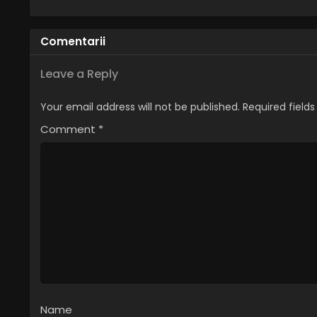
– Sezonul 1 (2006) –
Română
Dublat în Română
Comentarii
Leave a Reply
Your email address will not be published.
Required field
Comment
*
Name