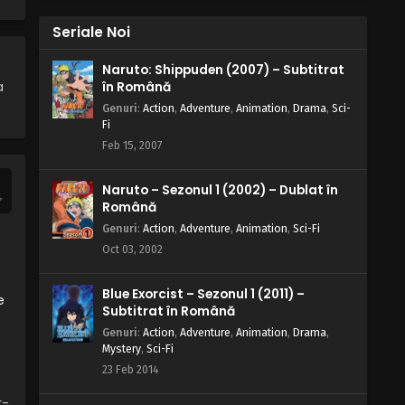
Seriale Noi
Naruto: Shippuden (2007) – Subtitrat
a
în Română
Genuri
:
Action
,
Adventure
,
Animation
,
Drama
,
Sci-
Fi
Feb 15, 2007
Naruto – Sezonul 1 (2002) – Dublat în
Română
Genuri
:
Action
,
Adventure
,
Animation
,
Sci-Fi
Oct 03, 2002
Blue Exorcist – Sezonul 1 (2011) –
e
Subtitrat în Română
Genuri
:
Action
,
Adventure
,
Animation
,
Drama
,
Mystery
,
Sci-Fi
23 Feb 2014
r-