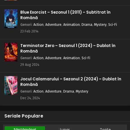
Blue Exorcist – Sezonul 1 (2011) – Subtitrat în
Română
Genuri
:
Action
,
Adventure
,
Animation
,
Drama
,
Mystery
,
Sci-Fi
23 Feb 2014
Terminator Zero – Sezonul 1 (2024) – Dublat în
Română
Genuri
:
Action
,
Adventure
,
Animation
,
Sci-Fi
29 Aug 2024
Jocul Calamarului – Sezonul 2 (2024) – Dublat în
Română
Genuri
:
Action
,
Adventure
,
Drama
,
Mystery
Dec 24, 2024
Seriale Populare
Săptămânal
Lunar
Toate