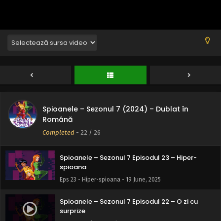
Spioanele – Sezonul 7 Episodul 26 – Cyber-
prietenie
Eps 26 - Cyber-prietenie - 19 June, 2025
Spioanele – Sezonul 7 Episodul 25 – Închise în
spațiu
Eps 25 - Închise în spațiu - 19 June, 2025
Spioanele – Sezonul 7 (2024) – Dublat în
Spioanele – Sezonul 7 Episodul 24 – Vechi și
Română
bune
Completed
-
22
/ 26
Eps 24 - Vechi și bune - 19 June, 2025
Spioanele – Sezonul 7 Episodul 23 – Hiper-
spioana
Eps 23 - Hiper-spioana - 19 June, 2025
Spioanele – Sezonul 7 Episodul 22 – O zi cu
surprize