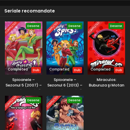
Mei Lin care lucrează la Bubble Spy Cafe. Personaje precum
Spioanele – Sezonul 7 Episodul 11 – Complet
Seriale recomandate
Mandy și Jerry vor reveni.
miautastic
Eps 11 - Complet miautastic - 23 March, 2025
COMPLETED
COMPLETED
COMPLETED
Desene
Desene
Desene
Spioanele – Sezonul 7 Episodul 10 – Dah cine?
Eps 10 - Dah cine? - 23 March, 2025
Spioanele – Sezonul 7 Episodul 9 – Ce mamut
lânos
Completed
Completed
Completed
Dub
Dub
Dub
Eps 9 - Ce mamut lânos - 23 March, 2025
Spioanele –
Spioanele –
Miraculos:
Spioanele – Sezonul 7 Episodul 8 – Mega luna
Sezonul 5 (2007) –
Sezonul 6 (2013) –
Buburuza şi Motan
de brânză
Dublat în Română
Dublat în Română
Noir – Sezonul 3
(2019) – Dublat în
COMPLETED
COMPLETED
Eps 8 - Mega luna de brânză - 23 March, 2025
Desene
Desene
Română
Spioanele – Sezonul 7 Episodul 7 – Mă mai
enervezi mult?
Eps 7 - Mă mai enervezi mult? - 23 March, 2025