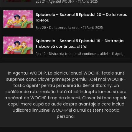
Eps 21 - Agentul WOOHP - 11 April, 2025
Spioanele – Sezonul 5 Episodul 20 – De la zerou
la erou
Eps 20 - De la zerou la erou - 11 April, 2025
Spioanele – Sezonul 5 Episodul 19 – Distracția
trebuie să continue… altfel
Eps 19 - Distracția trebuie să continue... altfel - 11 April,
2025
În Agentul WOOHP, La picnicul anual WOOHP, fetele sunt
Spioanele – Sezonul 5 Episodul 18 – Mascota
malefică
surprinse când Clover primește premiul „Cel mai WOOHP-
tastic agent” pentru prinderea lui Senor Starchy, un
Eps 18 - Mascota malefică - 11 April, 2025
spălător de rufe malefic hotărât să îndrepte lumea și care
a scăpat de WOOHP timp de decenii. Clover își face repede
Spioanele – Sezonul 5 Episodul 17 – Mimul
capul mare după ce aude despre avantajele care includ
universului
utilizarea limuzinei WOOHP și a unui asistent robotic
Eps 17 - Mimul universului - 11 April, 2025
personal.
Spioanele – Sezonul 5 Episodul 16 – Miss Spirit
Fingers