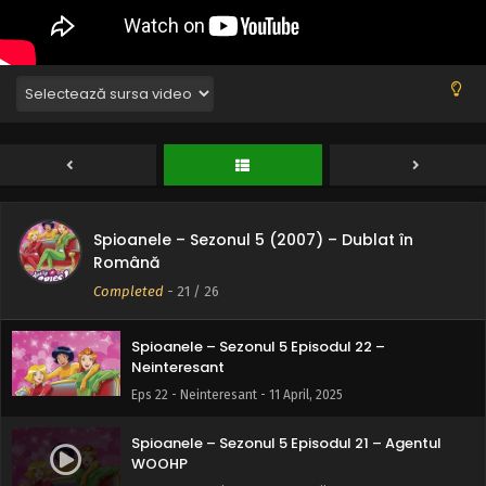
Eps 26 - Droizii Partea II - 11 April, 2025
Spioanele – Sezonul 5 Episodul 25 – Droizii
Partea I
Eps 25 - Droizii Partea I - 11 April, 2025
Spioanele – Sezonul 5 Episodul 24 – Mizerie
totală
Eps 24 - Mizerie totală - 11 April, 2025
Spioanele – Sezonul 5 (2007) – Dublat în
Spioanele – Sezonul 5 Episodul 23 – Ho ho ho
Română
Eps 23 - Ho ho ho - 11 April, 2025
Completed
-
21
/ 26
Spioanele – Sezonul 5 Episodul 22 –
Neinteresant
Eps 22 - Neinteresant - 11 April, 2025
Spioanele – Sezonul 5 Episodul 21 – Agentul
WOOHP