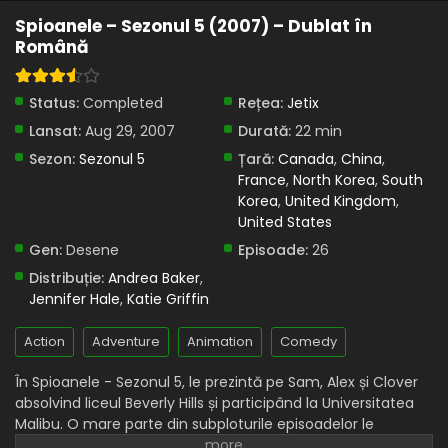
Spioanele – Sezonul 5 (2007) – Dublat în
Eps 16 - Miss Spirit Fingers - 11 April, 2025
Română
Spioanele – Sezonul 5 Episodul 15 – Diabolicul
bucătar de sushi
Status:
Completed
Rețea:
Jetix
Eps 15 - Diabolicul bucătar de sushi - 11 April, 2025
Lansat:
Aug 29, 2007
Durată:
22 min
Spioanele – Sezonul 5 Episodul 14 – Mister total
Sezon:
Sezonul 5
Țară:
Canada
,
China
,
France
,
North Korea
,
South
Eps 14 - Mister total - 11 April, 2025
Korea
,
United Kingdom
,
United States
Spioanele – Sezonul 5 Episodul 13 – Hotelul
Gen:
Desene
Episoade:
26
blestemat
Distribuție:
Andrea Baker
,
Eps 13 - Hotelul blestemat - 11 April, 2025
Jennifer Hale
,
Katie Griffin
Spioanele – Sezonul 5 Episodul 12 –
Action
Adventure
Animation
Comedy
WOOHPizează-mă și pe mine
Eps 12 - WOOHPizează-mă și pe mine - 11 April, 2025
În Spioanele - Sezonul 5, le prezintă pe Sam, Alex și Clover
absolvind liceul Beverly Hills și participând la Universitatea
Spioanele – Sezonul 5 Episodul 11 – Străin virtual
Malibu. O mare parte din subploturile episoadelor le
Eps 11 - Străin virtual - 11 April, 2025
prezintă pe fete încercând să se adapteze la viața din