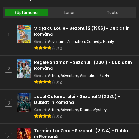
Săptămânal
Lunar
Toate
Viața cu Louie - Sezonul 2 (1996) - Dublat în
Română
1
Genuri
:
Adventure
,
Animation
,
Comedy
,
Family
8.3
Regele Shaman - Sezonul 1 (2001) - Dublat în
Română
2
Genuri
:
Action
,
Adventure
,
Animation
,
Sci-Fi
8.0
Jocul Calamarului - Sezonul 3 (2025) -
Dublat în Română
3
Genuri
:
Action
,
Adventure
,
Drama
,
Mystery
8.0
Terminator Zero - Sezonul 1 (2024) - Dublat
în Română
4