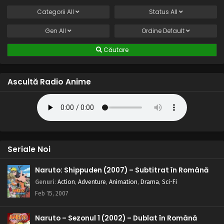
Categorii
All
Status
All
Gen
All
Ordine
Default
Căutare
Ascultă Radio Anime
Seriale Noi
Naruto: Shippuden (2007) – Subtitrat în Română
Genuri
:
Action
,
Adventure
,
Animation
,
Drama
,
Sci-Fi
Feb 15, 2007
Naruto – Sezonul 1 (2002) – Dublat în Română