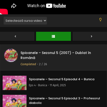
Eps 8 - Gimnasta diabolică - 11 April, 2025
Spioanele – Sezonul 5 Episodul 7 – Frăție
diabolică
Eps 7 - Frăție diabolică - 11 April, 2025
Spioanele – Sezonul 5 Episodul 6 –
Reîntoarcerea Geraldinei
Eps 6 - Reîntoarcerea Geraldinei - 11 April, 2025
Spioanele – Sezonul 5 (2007) – Dublat în
Română
Spioanele – Sezonul 5 Episodul 5 – Un alt
prieten diabolic
Completed
-
2
/ 26
Eps 5 - Un alt prieten diabolic - 11 April, 2025
Spioanele – Sezonul 5 Episodul 4 – Bunica
Eps 4 - Bunica - 11 April, 2025
Spioanele – Sezonul 5 Episodul 3 – Profesorul
diabolic