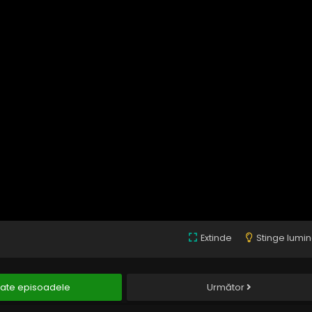
Extinde
Stinge lumi
ate episoadele
Următor