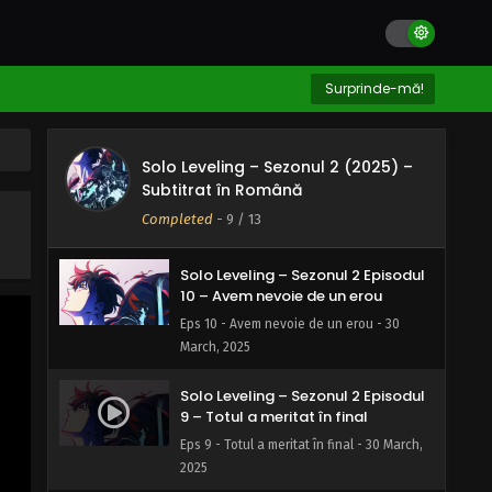
Solo Leveling – Sezonul 2 Episodul
12 – Ești regele oamenilor?
Eps 12 - Ești regele oamenilor? - 30 March,
Surprinde-mă!
2025
Solo Leveling – Sezonul 2 Episodul
Solo Leveling – Sezonul 2 (2025) –
11 – Situația va deveni și mai
Subtitrat în Română
intensă
Eps 11 - Situația va deveni și mai intensă -
Completed
-
9
/ 13
30 March, 2025
Solo Leveling – Sezonul 2 Episodul
10 – Avem nevoie de un erou
Eps 10 - Avem nevoie de un erou - 30
March, 2025
Solo Leveling – Sezonul 2 Episodul
9 – Totul a meritat în final
Eps 9 - Totul a meritat în final - 30 March,
2025