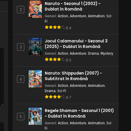
Naruto - Sezonul 1 (2002) -
Dublat în Română
2
Genuri
:
Action
,
Adventure
,
Animation
,
Sci-
Fi
8.4
Jocul Calamarului - Sezonul 3
(2025) - Dublat în Română
3
Genuri
:
Action
,
Adventure
,
Drama
,
Mystery
8.0
Naruto: Shippuden (2007) -
Subtitrat în Română
4
Genuri
:
Action
,
Adventure
,
Animation
,
Drama
,
Sci-Fi
8.7
Regele Shaman - Sezonul 1 (2001)
- Dublat în Română
5
Genuri
:
Action
,
Adventure
,
Animation
,
Sci-
Fi