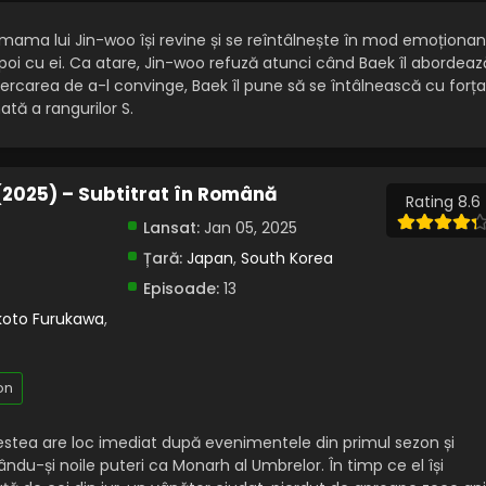
, mama lui Jin-woo își revine și se reîntâlnește în mod emoționan
oi cu ei. Ca atare, Jin-woo refuză atunci când Baek îl abordeaz
ncercarea de a-l convinge, Baek îl pune să se întâlnească cu forța
tă a rangurilor S.
 (2025) – Subtitrat în Română
Rating 8.6
Lansat:
Jan 05, 2025
Țară:
Japan
,
South Korea
Episoade:
13
oto Furukawa
,
on
vestea are loc imediat după evenimentele din primul sezon și
du-și noile puteri ca Monarh al Umbrelor. În timp ce el își