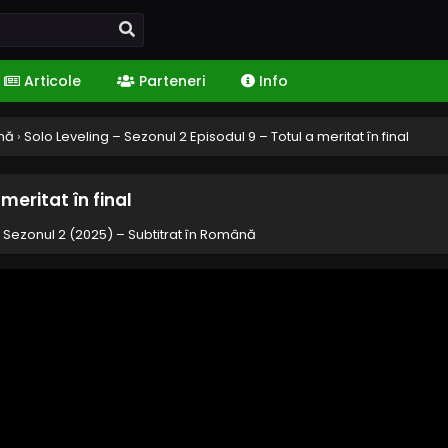
Articole
Parteneri
Info
ână
›
Solo Leveling – Sezonul 2 Episodul 9 – Totul a meritat în final
meritat în final
– Sezonul 2 (2025) – Subtitrat în Română