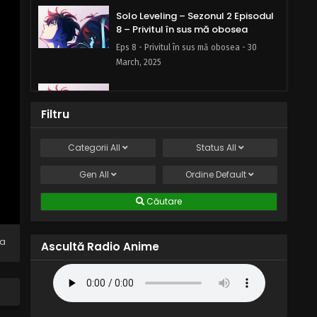
Solo Leveling – Sezonul 2 Episodul
8 – Privitul în sus mă obosea
Eps 8 - Privitul în sus mă obosea - 30
March, 2025
Solo Leveling – Sezonul 2 Episodul
7 – Al 10-lea vânător de rang S
Filtru
Eps 7 - Al 10-lea vânător de rang S - 30
March, 2025
Categorii
All
Status
All
Solo Leveling – Sezonul 2 Episodul
Gen
All
Ordine
Default
6 – Nu te uita de sus la băieții mei
Căutare
Eps 6 - Nu te uita de sus la băieții mei - 30
March, 2025
na
Ascultă Radio Anime
Solo Leveling – Sezonul 2 Episodul
5 – Suntem antrenați să facem
Eps 5 - Suntem antrenați să facem - 30
March, 2025