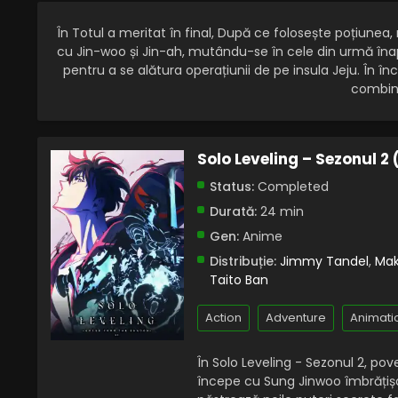
În Totul a meritat în final, După ce folosește poțiunea
cu Jin-woo și Jin-ah, mutându-se în cele din urmă înap
pentru a se alătura operațiunii de pe insula Jeju. În î
combina
Solo Leveling – Sezonul 2
Status:
Completed
Durată:
24 min
Gen:
Anime
Distribuție:
Jimmy Tandel
,
Mak
Taito Ban
Action
Adventure
Animati
În Solo Leveling - Sezonul 2, po
începe cu Sung Jinwoo îmbrățișân