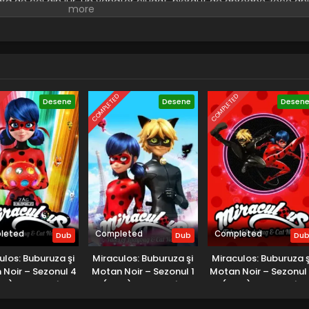
ță de cei din jur, un vânător ciudat, pierdut de aproape zece ani
umplit despre o catastrofă iminentă.
D
COMPLETED
COMPLETED
Desene
Desene
Desen
leted
Completed
Completed
Dub
Dub
Du
ulos: Buburuza şi
Miraculos: Buburuza şi
Miraculos: Buburuza ş
 Noir – Sezonul 4
Motan Noir – Sezonul 1
Motan Noir – Sezonul
21) – Dublat în
(2015) – Dublat în
(2019) – Dublat în
Română
Română
Română