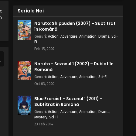
Solo Leveling – Sezonul 2 Episodul
4 – Trebuie să nu mă mai prefac
Seriale Noi
t
ă
Eps 4 - Trebuie să nu mă mai prefac - 30
Naruto: Shippuden (2007) – Subtitrat
March, 2025
în Română
Genuri
:
Action
,
Adventure
,
Animation
,
Drama
,
Sci-
Solo Leveling – Sezonul 2 Episodul
Fi
3 – Un drum lung de parcurs
Feb 15, 2007
Eps 3 - Un drum lung de parcurs - 30
March, 2025
Naruto – Sezonul 1 (2002) – Dublat în
Română
Solo Leveling – Sezonul 2 Episodul
2 – Presupun că nu ești conștient
Genuri
:
Action
,
Adventure
,
Animation
,
Sci-Fi
Oct 03, 2002
Eps 2 - Presupun că nu ești conștient - 30
March, 2025
Blue Exorcist – Sezonul 1 (2011) –
Subtitrat în Română
Solo Leveling – Sezonul 2 Episodul 1
– Nu ești de rang E nu-i așa?
Genuri
:
Action
,
Adventure
,
Animation
,
Drama
,
Mystery
,
Sci-Fi
Eps 1 - Nu ești de rang E nu-i așa? - 30
23 Feb 2014
March, 2025