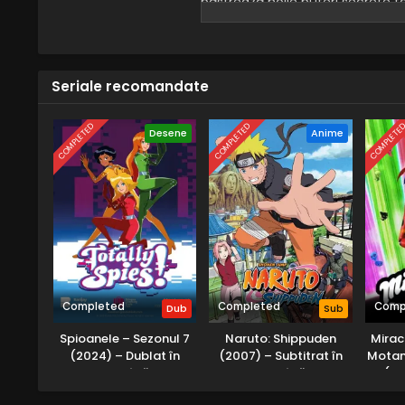
păstrează noile puteri secrete fa
se întoarce cu un avertisment c
Seriale recomandate
COMPLETED
COMPLETED
COMPLETE
Desene
Anime
Completed
Completed
Comp
Dub
Sub
Spioanele – Sezonul 7
Naruto: Shippuden
Mirac
(2024) – Dublat în
(2007) – Subtitrat în
Motan
Română
Română
(20