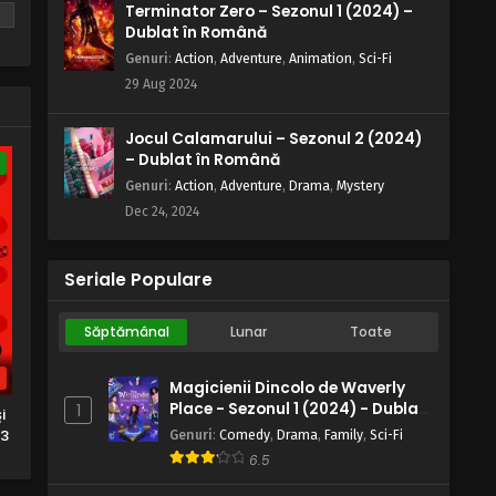
,
Terminator Zero – Sezonul 1 (2024) –
Dublat în Română
Genuri
:
Action
,
Adventure
,
Animation
,
Sci-Fi
29 Aug 2024
Jocul Calamarului – Sezonul 2 (2024)
– Dublat în Română
e
Genuri
:
Action
,
Adventure
,
Drama
,
Mystery
Dec 24, 2024
Seriale Populare
Săptămânal
Lunar
Toate
b
Magicienii Dincolo de Waverly
Place - Sezonul 1 (2024) - Dublat
1
i
în Română
 3
Genuri
:
Comedy
,
Drama
,
Family
,
Sci-Fi
6.5