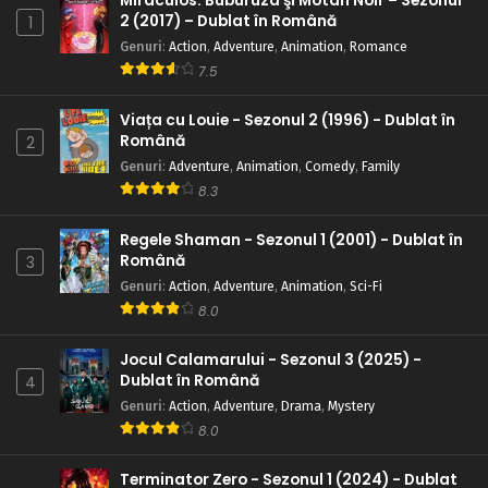
Miraculos: Buburuza şi Motan Noir – Sezonul
2 (2017) – Dublat în Română
1
Genuri
:
Action
,
Adventure
,
Animation
,
Romance
7.5
Viața cu Louie - Sezonul 2 (1996) - Dublat în
Română
2
Genuri
:
Adventure
,
Animation
,
Comedy
,
Family
8.3
Regele Shaman - Sezonul 1 (2001) - Dublat în
Română
3
Genuri
:
Action
,
Adventure
,
Animation
,
Sci-Fi
8.0
Jocul Calamarului - Sezonul 3 (2025) -
Dublat în Română
4
Genuri
:
Action
,
Adventure
,
Drama
,
Mystery
8.0
Terminator Zero - Sezonul 1 (2024) - Dublat