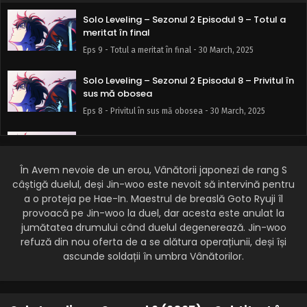
Solo Leveling – Sezonul 2 Episodul 9 – Totul a
meritat în final
Eps 9 - Totul a meritat în final - 30 March, 2025
Solo Leveling – Sezonul 2 Episodul 8 – Privitul în
sus mă obosea
Eps 8 - Privitul în sus mă obosea - 30 March, 2025
Solo Leveling – Sezonul 2 Episodul 7 – Al 10-lea
vânător de rang S
În Avem nevoie de un erou, Vânătorii japonezi de rang S
Eps 7 - Al 10-lea vânător de rang S - 30 March, 2025
câștigă duelul, deși Jin-woo este nevoit să intervină pentru
a o proteja pe Hae-In. Maestrul de breaslă Goto Ryuji îl
Solo Leveling – Sezonul 2 Episodul 6 – Nu te uita
provoacă pe Jin-woo la duel, dar acesta este anulat la
de sus la băieții mei
jumătatea drumului când duelul degenerează. Jin-woo
Eps 6 - Nu te uita de sus la băieții mei - 30 March, 2025
refuză din nou oferta de a se alătura operațiunii, deși își
ascunde soldații în umbra Vânătorilor.
Solo Leveling – Sezonul 2 Episodul 5 – Suntem
antrenați să facem
Eps 5 - Suntem antrenați să facem - 30 March, 2025