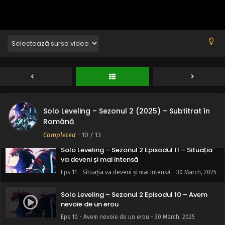
Solo Leveling – Sezonul 2 Episodul 13 – Spre
următoarea țintă
Eps 13 - Spre următoarea țintă - 30 March, 2025
Solo Leveling – Sezonul 2 Episodul 12 – Ești
Solo Leveling – Sezonul 2 (2025) – Subtitrat în
regele oamenilor?
Română
Eps 12 - Ești regele oamenilor? - 30 March, 2025
Completed
-
10
/ 13
Solo Leveling – Sezonul 2 Episodul 11 – Situația
va deveni și mai intensă
Eps 11 - Situația va deveni și mai intensă - 30 March, 2025
Solo Leveling – Sezonul 2 Episodul 10 – Avem
nevoie de un erou
Eps 10 - Avem nevoie de un erou - 30 March, 2025