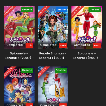
COMPLETED
COMPLETED
COMPLETED
Desene
Anime
Desene
Completed
Completed
Completed
Dub
Dub
Dub
Spioanele –
Regele Shaman –
Spioanele –
Sezonul 5 (2007) –
Sezonul 1 (2001) –
Sezonul 1 (2001) –
Dublat în Română
Dublat în Română
Dublat în Română
COMPLETED
COMPLETED
Desene
Desene
Completed
Completed
Dub
Dub