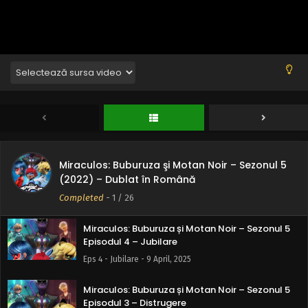
Eps 8 - Reuniune - 9 April, 2025
Miraculos: Buburuza și Motan Noir – Sezonul 5
Episodul 7 – Pasiune
Eps 7 - Pasiune - 9 April, 2025
Miraculos: Buburuza și Motan Noir – Sezonul 5
Episodul 6 – Determinare
Eps 6 - Determinare - 9 April, 2025
Miraculos: Buburuza şi Motan Noir – Sezonul 5
Miraculos: Buburuza și Motan Noir – Sezonul 5
(2022) – Dublat în Română
Episodul 5 – Iluzie
Completed
-
1
/ 26
Eps 5 - Iluzie - 9 April, 2025
Miraculos: Buburuza și Motan Noir – Sezonul 5
Episodul 4 – Jubilare
Eps 4 - Jubilare - 9 April, 2025
Miraculos: Buburuza și Motan Noir – Sezonul 5
Episodul 3 – Distrugere