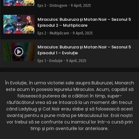
Eps 3 - Distrugere - 9 April, 2025
Miraculos: Buburuza și Motan Noir – Sezonul 5
Episodul 2 – Multiplicare
Eps 2 - Multiplicare - 9 April, 2025
Miraculos: Buburuza și Motan Noir – Sezonul 5
Episodul 1 – Evoluție
Eps 1 - Evoluție - 9 April, 2025
În Evoluție, în urma victoriei sale asupra Buburuzei, Monarch
este acum în posesia Iepurelui Miraculos. Acum, capabil să
folosească puterea de a călători în timp, super-
răufăcătorul vrea să se întoarcă la un moment din trecut
când Ladybug și Cat Noir erau slabe și să folosească acest
avantaj pentru a pune mâna pe Miraculosul lor. Eroii noștri
vor trebui să se confrunte cu inamicul lor într-o cursă prin
timp și prin aventurile lor anterioare.