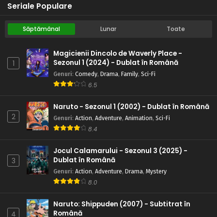
Seriale Populare
Săptămânal
Lunar
Toate
Magicienii Dincolo de Waverly Place -
Sezonul 1 (2024) - Dublat în Română
1
Genuri
:
Comedy
,
Drama
,
Family
,
Sci-Fi
6.5
Naruto - Sezonul 1 (2002) - Dublat în Română
2
Genuri
:
Action
,
Adventure
,
Animation
,
Sci-Fi
8.4
Jocul Calamarului - Sezonul 3 (2025) -
Dublat în Română
3
Genuri
:
Action
,
Adventure
,
Drama
,
Mystery
8.0
Naruto: Shippuden (2007) - Subtitrat în
Română
4