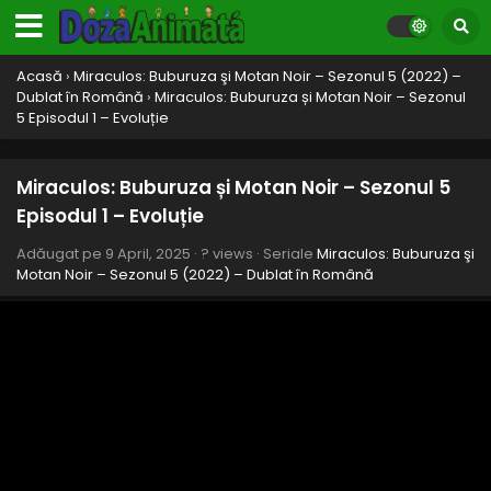
Miraculos: Buburuza și Motan Noir – Sezonul 5
Episodul 12 – Perfecțiune
Acasă
›
Miraculos: Buburuza şi Motan Noir – Sezonul 5 (2022) –
Eps 12 - Perfecțiune - 9 April, 2025
Dublat în Română
›
Miraculos: Buburuza și Motan Noir – Sezonul
5 Episodul 1 – Evoluție
Miraculos: Buburuza și Motan Noir – Sezonul 5
Episodul 11 – Deflagrație: Alegerea Kwami
Partea II
Eps 11 - Deflagrație: Alegerea Kwami Partea II - 9 April,
Miraculos: Buburuza și Motan Noir – Sezonul 5
2025
Episodul 1 – Evoluție
Miraculos: Buburuza și Motan Noir – Sezonul 5
Adăugat pe
9 April, 2025
·
? views
· Seriale
Miraculos: Buburuza şi
Episodul 10 – Transmitere: Alegerea Kwami
Motan Noir – Sezonul 5 (2022) – Dublat în Română
Partea I
Eps 10 - Transmitere: Alegerea Kwami Partea I - 9 April,
2025
Miraculos: Buburuza și Motan Noir – Sezonul 5
Episodul 9 – Exaltare
Eps 9 - Exaltare - 9 April, 2025
Miraculos: Buburuza și Motan Noir – Sezonul 5
Episodul 8 – Reuniune