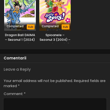
Completed
Completed
Sub
Sub
Dragon Ball DAIMA
Spioanele –
– Sezonul 1 (2024)
Sezonul 3 (2004) –
– Subtitrat în
Dublat în Română
Română
Comentarii
Leave a Reply
Your email address will not be published.
Required fields are
marked
*
Comment
*