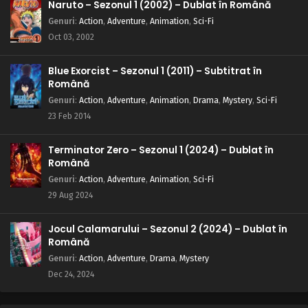
Naruto – Sezonul 1 (2002) – Dublat în Română
Genuri
:
Action
,
Adventure
,
Animation
,
Sci-Fi
Oct 03, 2002
Blue Exorcist – Sezonul 1 (2011) – Subtitrat în
Română
Genuri
:
Action
,
Adventure
,
Animation
,
Drama
,
Mystery
,
Sci-Fi
23 Feb 2014
Terminator Zero – Sezonul 1 (2024) – Dublat în
Română
Genuri
:
Action
,
Adventure
,
Animation
,
Sci-Fi
29 Aug 2024
Jocul Calamarului – Sezonul 2 (2024) – Dublat în
Română
Genuri
:
Action
,
Adventure
,
Drama
,
Mystery
Dec 24, 2024