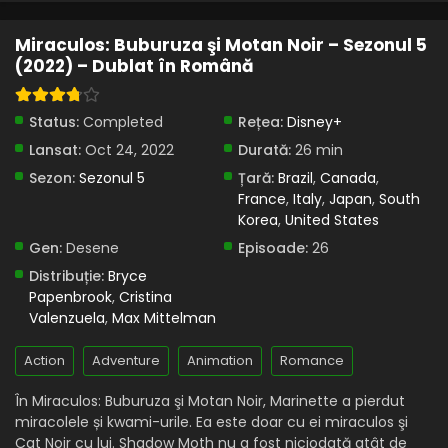
Miraculos: Buburuza şi Motan Noir – Sezonul 5
(2022) – Dublat în Română
Status:
Completed
Rețea:
Disney+
Lansat:
Oct 24, 2022
Durată:
26 min
Sezon:
Sezonul 5
Țară:
Brazil
,
Canada
,
France
,
Italy
,
Japan
,
South
Korea
,
United States
Gen:
Desene
Episoade:
26
Distribuție:
Bryce
Papenbrook
,
Cristina
Valenzuela
,
Max Mittelman
Action
Adventure
Animation
Romance
În Miraculos: Buburuza şi Motan Noir, Marinette a pierdut
miracolele și kwami-urile. Ea este doar cu ei miraculos şi
Cat Noir cu lui. Shadow Moth nu a fost niciodată atât de