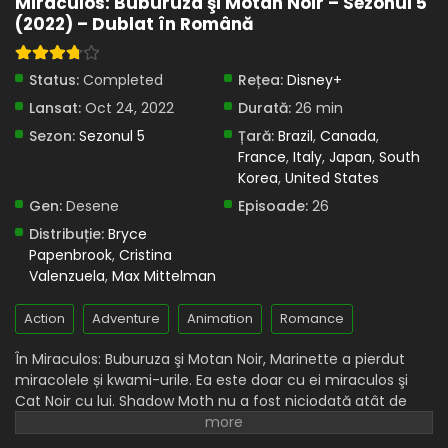
Miraculos: Buburuza şi Motan Noir – Sezonul 5
(2022) – Dublat în Română
Eps 19 - Prefacere - 9 April, 2025
Miraculos: Buburuza și Motan Noir – Sezonul 5
Status:
Completed
Rețea:
Disney+
Episodul 18 – Emoție
Lansat:
Oct 24, 2022
Durată:
26 min
Eps 18 - Emoție - 9 April, 2025
Sezon:
Sezonul 5
Țară:
Brazil
,
Canada
,
Miraculos: Buburuza și Motan Noir – Sezonul 5
France
,
Italy
,
Japan
,
South
Episodul 17 – Adorație
Korea
,
United States
Eps 17 - Adorație - 9 April, 2025
Gen:
Desene
Episoade:
26
Distribuție:
Bryce
Miraculos: Buburuza și Motan Noir – Sezonul 5
Papenbrook
,
Cristina
Episodul 16 – Protecție
Valenzuela
,
Max Mittelman
Eps 16 - Protecție - 9 April, 2025
Action
Adventure
Animation
Romance
Miraculos: Buburuza și Motan Noir – Sezonul 5
Episodul 15 – Intuiție
În Miraculos: Buburuza şi Motan Noir, Marinette a pierdut
miracolele și kwami-urile. Ea este doar cu ei miraculos şi
Eps 15 - Intuiție - 9 April, 2025
Cat Noir cu lui. Shadow Moth nu a fost niciodată atât de
aproape de victorie. Acum, el poate da persoanelor sale
Miraculos: Buburuza și Motan Noir – Sezonul 5
Episodul 14 – Derâdere
akumatizate puteri miraculoase pentru a crea supervillains