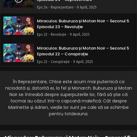
Eps 24 - Reprezentare - 9 April, 2025
Miraculos: Buburuza și Motan Noir – Sezonul 5
Episodul 23 – Revoluție
Eps 23 - Revoluție - 9 April, 2025
Miraculos: Buburuza și Motan Noir – Sezonul 5
Episodul 22 – Conspirație
Eps 22 - Conspirație - 9 April, 2025
Miraculos: Buburuza și Motan Noir – Sezonul 5
Episodul 21 – Confruntare
În Reprezentare, Chloe este acum mai puternică ca
niciodată și, datorită ei, la fel și Monarch. Buburuza și Motan
Eps 21 - Confruntare - 9 April, 2025
Noir se întreabă despre superputerile lor, fără să știe că
tocmai au căzut într-o capcană malefică. Cât despre
Miraculos: Buburuza și Motan Noir – Sezonul 5
Marinette și Adrien, viețile lor sunt pe cale să se schimbe
Episodul 20 – Revelare
pentru totdeauna.
Eps 20 - Revelare - 9 April, 2025
Miraculos: Buburuza și Motan Noir – Sezonul 5
Episodul 19 – Prefacere