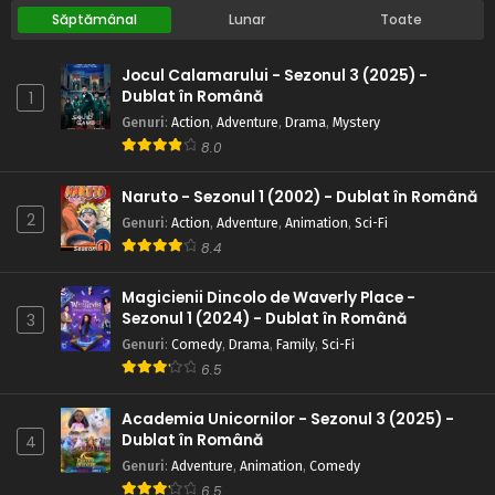
Săptămânal
Lunar
Toate
Jocul Calamarului - Sezonul 3 (2025) -
Dublat în Română
1
Genuri
:
Action
,
Adventure
,
Drama
,
Mystery
8.0
Naruto - Sezonul 1 (2002) - Dublat în Română
2
Genuri
:
Action
,
Adventure
,
Animation
,
Sci-Fi
8.4
Magicienii Dincolo de Waverly Place -
Sezonul 1 (2024) - Dublat în Română
3
Genuri
:
Comedy
,
Drama
,
Family
,
Sci-Fi
6.5
Academia Unicornilor - Sezonul 3 (2025) -
Dublat în Română
4
Genuri
:
Adventure
,
Animation
,
Comedy
6.5