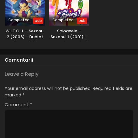
Miraculos: Buburuza și Motan Noir – Sezonul 5
Episodul 9 – Exaltare
Eps 9 - Exaltare - 9 April, 2025
Completed
Completed
Dub
Dub
W.I.T.C.H. – Sezonul
Spioanele –
Miraculos: Buburuza și Motan Noir – Sezonul 5
2 (2006) – Dublat
Sezonul 1 (2001) –
Episodul 8 – Reuniune
în Română
Dublat în Română
Eps 8 - Reuniune - 9 April, 2025
Miraculos: Buburuza și Motan Noir – Sezonul 5
Comentarii
Episodul 7 – Pasiune
Eps 7 - Pasiune - 9 April, 2025
Leave a Reply
Miraculos: Buburuza și Motan Noir – Sezonul 5
Your email address will not be published.
Required fields are
Episodul 6 – Determinare
marked
*
Eps 6 - Determinare - 9 April, 2025
Comment
*
Miraculos: Buburuza și Motan Noir – Sezonul 5
Episodul 5 – Iluzie
Eps 5 - Iluzie - 9 April, 2025