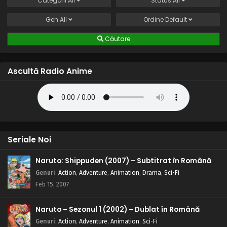
Categorii
All
Status
All
Gen
All
Ordine
Default
Căutare
Ascultă Radio Anime
Seriale Noi
Naruto: Shippuden (2007) – Subtitrat în Română
Genuri
:
Action
,
Adventure
,
Animation
,
Drama
,
Sci-Fi
Feb 15, 2007
Naruto – Sezonul 1 (2002) – Dublat în Română
Genuri
:
Action
,
Adventure
,
Animation
,
Sci-Fi