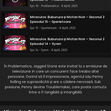
Eps 16 - Problematica - 8 April, 2025
Miraculos: Buburuza și Motan Noir – Sezonul 2
Episodul 15 – Sperietoare
Eps 15 - Sperietoare - 8 April, 2025
Miraculos: Buburuza și Motan Noir – Sezonul 2
Episodul 14 – Syren
Eps 14 - Syren - 8 April, 2025
Miraculos: Buburuza și Motan Noir – Sezonul 2
Episodul 13 – Zombizou
În Problematica, Jagged Stone este invitat la o emisiune de
televiziune în care un concurent face treaba altei
Eps 13 - Zombizou - 8 April, 2025
persoane. Dorind să îl impresioneze, agentul său Penny
Rolling se suprasolicită și are o cădere nervoasă. Sub
Miraculos: Buburuza și Motan Noir – Sezonul 2
presiune, Penny devine Troublemaker, care poate comuta
Episodul 12 – Căpitanul HardRock
între a fi tangibilă și intangibilă.
Eps 12 - Căpitanul HardRock - 8 April, 2025
Miraculos: Buburuza și Motan Noir – Sezonul 2
Episodul 11 – Gorizilla