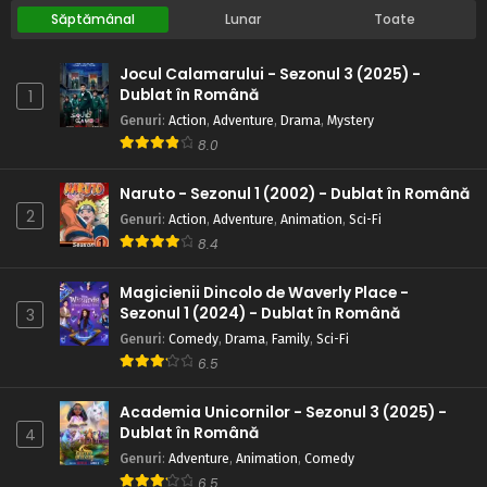
Săptămânal
Lunar
Toate
Jocul Calamarului - Sezonul 3 (2025) -
Dublat în Română
1
Genuri
:
Action
,
Adventure
,
Drama
,
Mystery
8.0
Naruto - Sezonul 1 (2002) - Dublat în Română
2
Genuri
:
Action
,
Adventure
,
Animation
,
Sci-Fi
8.4
Magicienii Dincolo de Waverly Place -
Sezonul 1 (2024) - Dublat în Română
3
Genuri
:
Comedy
,
Drama
,
Family
,
Sci-Fi
6.5
Academia Unicornilor - Sezonul 3 (2025) -
Dublat în Română
4
Genuri
:
Adventure
,
Animation
,
Comedy
6.5