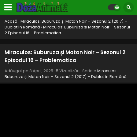
Episodul 26 – Moșul groazei
Eps 26 - Moșul groazei - 8 April, 2025
Acasă
›
Miraculos: Buburuza şi Motan Noir – Sezonul 2 (2017) –
Miraculos: Buburuza și Motan Noir – Sezonul 2
Dublat în Română
›
Miraculos: Buburuza și Motan Noir – Sezonul
Episodul 25 – Ziua eroilor Partea II: Mayura
2 Episodul 16 – Problematica
Eps 25 - Ziua eroilor Partea II: Mayura - 8 April, 2025
Miraculos: Buburuza și Motan Noir – Sezonul 2
Miraculos: Buburuza și Motan Noir – Sezonul 2
Episodul 24 – Ziua eroilor Partea I: Catalistul
Episodul 16 – Problematica
Eps 24 - Ziua eroilor Partea I: Catalistul - 8 April, 2025
Adăugat pe
8 April, 2025
·
5 Vizualizări
· Seriale
Miraculos:
Buburuza şi Motan Noir – Sezonul 2 (2017) – Dublat în Română
Miraculos: Buburuza și Motan Noir – Sezonul 2
Episodul 23 – Malediktator
Eps 23 - Malediktator - 8 April, 2025
Miraculos: Buburuza și Motan Noir – Sezonul 2
Episodul 22 – Regina viespe
Eps 22 - Regina viespe - 8 April, 2025
Miraculos: Buburuza și Motan Noir – Sezonul 2