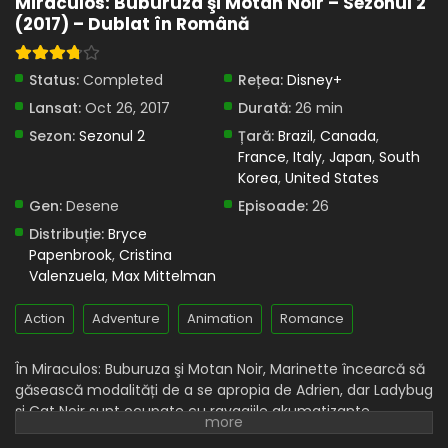
Miraculos: Buburuza şi Motan Noir – Sezonul 2
(2017) – Dublat în Română
Eps 11 - Gorizilla - 8 April, 2025
Miraculos: Buburuza și Motan Noir – Sezonul 2
Status:
Completed
Rețea:
Disney+
Episodul 10 – Sabotici
Lansat:
Oct 26, 2017
Durată:
26 min
Eps 10 - Sabotici - 8 April, 2025
Sezon:
Sezonul 2
Țară:
Brazil
,
Canada
,
Miraculos: Buburuza și Motan Noir – Sezonul 2
France
,
Italy
,
Japan
,
South
Episodul 9 – Glaciatorul
Korea
,
United States
Eps 9 - Glaciatorul - 8 April, 2025
Gen:
Desene
Episoade:
26
Distribuție:
Bryce
Miraculos: Buburuza și Motan Noir – Sezonul 2
Papenbrook
,
Cristina
Episodul 8 – Bufnița malefică
Valenzuela
,
Max Mittelman
Eps 8 - Bufnița malefică - 8 April, 2025
Action
Adventure
Animation
Romance
Miraculos: Buburuza și Motan Noir – Sezonul 2
Episodul 7 – GiganTitan
În Miraculos: Buburuza şi Motan Noir, Marinette încearcă să
Eps 7 - GiganTitan - 8 April, 2025
găsească modalități de a se apropia de Adrien, dar Ladybug
și Cat Noir sunt ocupate cu ravagiile akumatizante
Miraculos: Buburuza și Motan Noir – Sezonul 2
provocate de Hawk Moth. De-a lungul anului școlar și al
Episodul 6 – Robostus