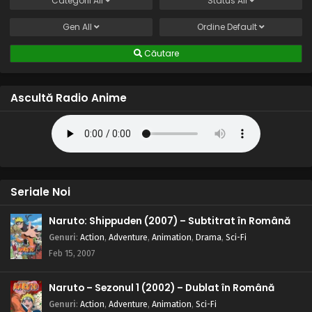
Categorii
All
Status
All
Gen
All
Ordine
Default
Căutare
Ascultă Radio Anime
Seriale Noi
Naruto: Shippuden (2007) – Subtitrat în Română
Genuri
:
Action
,
Adventure
,
Animation
,
Drama
,
Sci-Fi
Feb 15, 2007
Naruto – Sezonul 1 (2002) – Dublat în Română
Genuri
:
Action
,
Adventure
,
Animation
,
Sci-Fi