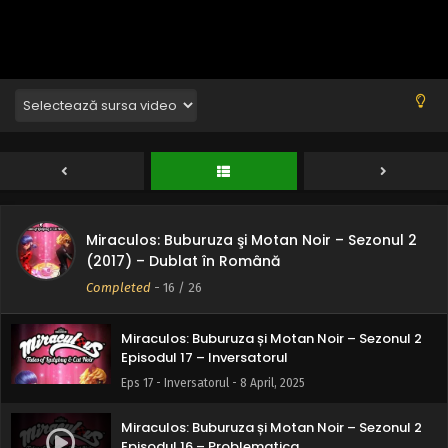
Episodul 21 – Regina stilului
Eps 21 - Regina stilului - 8 April, 2025
Miraculos: Buburuza și Motan Noir – Sezonul 2
Episodul 20 – Viforul
Eps 20 - Viforul - 8 April, 2025
Miraculos: Buburuza și Motan Noir – Sezonul 2
Episodul 19 – Tânărul Ene
Eps 19 - Tânărul Ene - 8 April, 2025
Miraculos: Buburuza şi Motan Noir – Sezonul 2
Miraculos: Buburuza și Motan Noir – Sezonul 2
(2017) – Dublat în Română
Episodul 18 – Anansi
Completed
-
16
/ 26
Eps 18 - Anansi - 8 April, 2025
Miraculos: Buburuza și Motan Noir – Sezonul 2
Episodul 17 – Inversatorul
Eps 17 - Inversatorul - 8 April, 2025
Miraculos: Buburuza și Motan Noir – Sezonul 2
Episodul 16 – Problematica