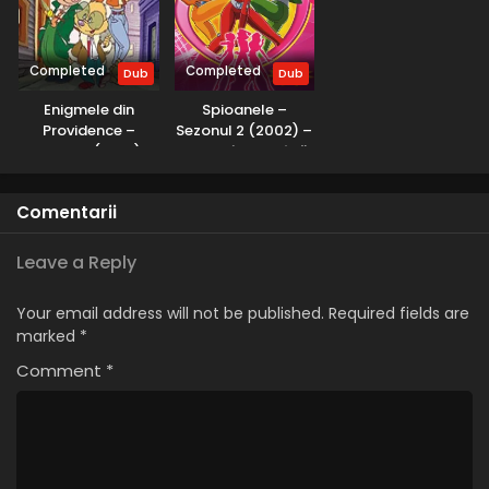
Eps 1 - Colecționarul - 8 April, 2025
Completed
Completed
Dub
Dub
Enigmele din
Spioanele –
Providence –
Sezonul 2 (2002) –
Sezonul 1 (2001) –
Dublat în Română
Dublat în Română
Comentarii
Leave a Reply
Your email address will not be published.
Required fields are
marked
*
Comment
*