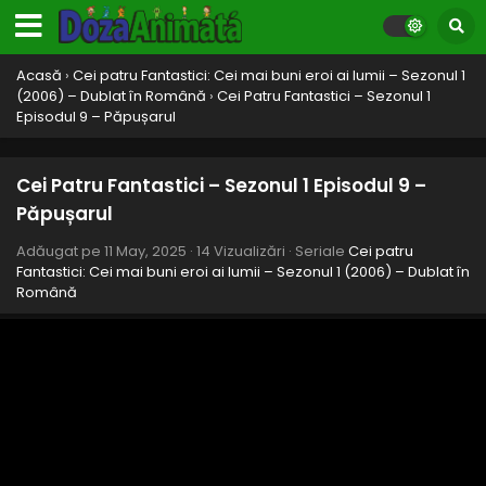
Cei Patru Fantastici – Sezonul 1 Episodul 19 –
Cei 4 înfiorători
Eps 19 - Cei 4 înfiorători - 11 May, 2025
Acasă
›
Cei patru Fantastici: Cei mai buni eroi ai lumii – Sezonul 1
(2006) – Dublat în Română
›
Cei Patru Fantastici – Sezonul 1
Cei Patru Fantastici – Sezonul 1 Episodul 18 –
Episodul 9 – Păpușarul
Leacul
Eps 18 - Leacul - 11 May, 2025
Cei Patru Fantastici – Sezonul 1 Episodul 9 –
Cei Patru Fantastici – Sezonul 1 Episodul 17 – A
Păpușarul
doua zi a judecății
Eps 17 - A doua zi a judecății - 11 May, 2025
Adăugat pe
11 May, 2025
·
14 Vizualizări
· Seriale
Cei patru
Fantastici: Cei mai buni eroi ai lumii – Sezonul 1 (2006) – Dublat în
Română
Cei Patru Fantastici – Sezonul 1 Episodul 16 –
Marionete
Eps 16 - Marionete - 11 May, 2025
Cei Patru Fantastici – Sezonul 1 Episodul 15 –
Orașul cârtiței
Eps 15 - Orașul cârtiței - 11 May, 2025