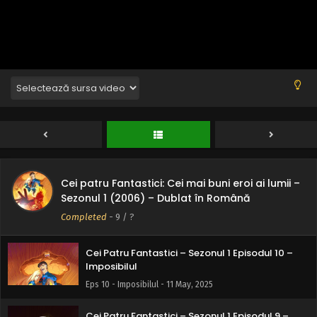
Cei Patru Fantastici – Sezonul 1 Episodul 14 –
Răzbunarea Skrullilor
Eps 14 - Răzbunarea Skrullilor - 11 May, 2025
Cei Patru Fantastici – Sezonul 1 Episodul 13 –
Demolarea
Eps 13 - Demolarea - 11 May, 2025
Cei Patru Fantastici – Sezonul 1 Episodul 12 –
Anihilarea
Eps 12 - Anihilarea - 11 May, 2025
Cei patru Fantastici: Cei mai buni eroi ai lumii –
Cei Patru Fantastici – Sezonul 1 Episodul 11 –
Sezonul 1 (2006) – Dublat în Română
Inversarea
Completed
-
9
/ ?
Eps 11 - Inversarea - 11 May, 2025
Cei Patru Fantastici – Sezonul 1 Episodul 10 –
Imposibilul
Eps 10 - Imposibilul - 11 May, 2025
Cei Patru Fantastici – Sezonul 1 Episodul 9 –