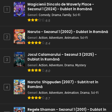
Magicienii Dincolo de Waverly Place -
Sezonul 1 (2024) - Dublat în Română
1
Genuri
:
Comedy
,
Drama
,
Family
,
Sci-Fi
6.5
Naruto - Sezonul 1 (2002) - Dublat în Română
2
Genuri
:
Action
,
Adventure
,
Animation
,
Sci-Fi
8.4
Jocul Calamarului - Sezonul 3 (2025) -
Dublat în Română
3
Genuri
:
Action
,
Adventure
,
Drama
,
Mystery
8.0
Naruto: Shippuden (2007) - Subtitrat în
Română
4
Genuri
:
Action
,
Adventure
,
Animation
,
Drama
,
Sci-Fi
8.7
Regele Shaman - Sezonul 1 (2001) - Dublat în