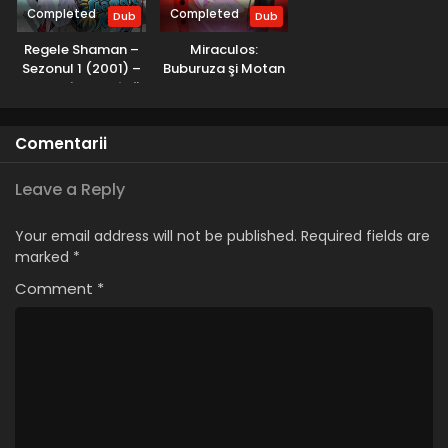
Completed
Completed
Dub
Dub
Regele Shaman –
Miraculos:
Sezonul 1 (2001) –
Buburuza şi Motan
Dublat în Română
Noir – Sezonul 2
(2017) – Dublat în
Română
Comentarii
Leave a Reply
Your email address will not be published.
Required fields are
marked
*
Comment
*