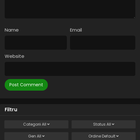
Name
Email
Website
Filtru
Categorii
All
Status
All
Gen
All
Ordine
Default