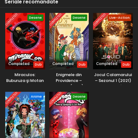
Seriale recomandate
Taffy Entertaiment, toate în colaborare cu Cartoon
Network.
COMPLETED
COMPLETED
COMPLETED
Desene
Desene
Live-Action
Completed
Completed
Completed
Dub
Dub
Dub
Miraculos:
Enigmele din
Jocul Calamarului
Buburuza şi Motan
Providence –
– Sezonul 1 (2021)
Noir – Sezonul 3
Sezonul 1 (2001) –
– Dublat în
(2019) – Dublat în
Dublat în Română
Română
COMPLETED
COMPLETED
Anime
Desene
Română