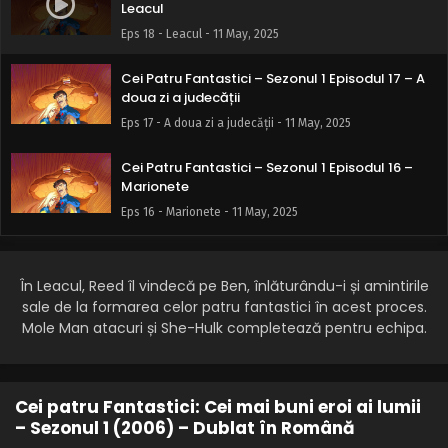
Leacul
Eps 18 - Leacul - 11 May, 2025
Cei Patru Fantastici – Sezonul 1 Episodul 17 – A
doua zi a judecății
Eps 17 - A doua zi a judecății - 11 May, 2025
Cei Patru Fantastici – Sezonul 1 Episodul 16 –
Marionete
Eps 16 - Marionete - 11 May, 2025
Cei Patru Fantastici – Sezonul 1 Episodul 15 –
Orașul cârtiței
În Leacul, Reed îl vindecă pe Ben, înlăturându-i și amintirile
Eps 15 - Orașul cârtiței - 11 May, 2025
sale de la formarea celor patru fantastici în acest proces.
Mole Man atacuri și She-Hulk completează pentru echipa.
Cei Patru Fantastici – Sezonul 1 Episodul 14 –
Răzbunarea Skrullilor
Eps 14 - Răzbunarea Skrullilor - 11 May, 2025
Cei patru Fantastici: Cei mai buni eroi ai lumii
– Sezonul 1 (2006) – Dublat în Română
Cei Patru Fantastici – Sezonul 1 Episodul 13 –