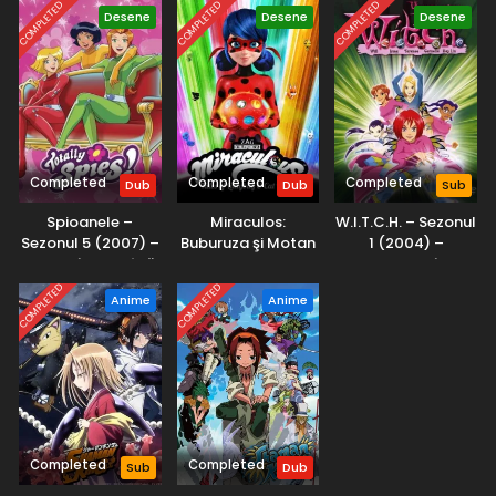
Imperius REX
COMPLETED
COMPLETED
COMPLETED
Desene
Desene
Desene
Eps 8 - Imperius REX - 11 May, 2025
Cei Patru Fantastici – Sezonul 1 Episodul 7 –
Izolați
Eps 7 - Izolați - 11 May, 2025
Cei Patru Fantastici – Sezonul 1 Episodul 6 – Cei
Completed
Completed
Completed
Dub
Dub
Sub
mai mici eroi ai lumii
Spioanele –
Miraculos:
W.I.T.C.H. – Sezonul
Eps 6 - Cei mai mici eroi ai lumii - 11 May, 2025
Sezonul 5 (2007) –
Buburuza şi Motan
1 (2004) –
Dublat în Română
Noir – Sezonul 4
Subtitrat în
Cei Patru Fantastici – Sezonul 1 Episodul 5 –
(2021) – Dublat în
Română
COMPLETED
COMPLETED
Vecinul meu e Skrull
Anime
Anime
Română
Eps 5 - Vecinul meu e Skrull - 11 May, 2025
Cei Patru Fantastici – Sezonul 1 Episodul 4 –
Lovituri dureroase
Eps 4 - Lovituri dureroase - 11 May, 2025
Completed
Completed
Sub
Dub
Cei Patru Fantastici – Sezonul 1 Episodul 3 –
Ziua judecății