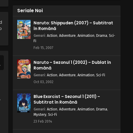
Episodul 1 – Judecata focului
Seriale Noi
Eps 1 - Judecata focului - 11 May, 2025
nd
Naruto: Shippuden (2007) – Subtitrat
o
în Română
Genuri
:
Action
,
Adventure
,
Animation
,
Drama
,
Sci-
Fi
Feb 15, 2007
Naruto – Sezonul 1 (2002) – Dublat în
Română
Genuri
:
Action
,
Adventure
,
Animation
,
Sci-Fi
Oct 03, 2002
Blue Exorcist – Sezonul 1 (2011) –
,
Subtitrat în Română
Genuri
:
Action
,
Adventure
,
Animation
,
Drama
,
Mystery
,
Sci-Fi
23 Feb 2014