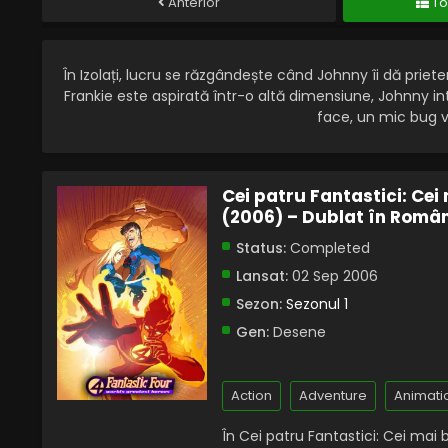
Anterior
To
În Izolați, lucru se răzgândește când Johnny îi dă priete
Frankie este aspirată într-o altă dimensiune, Johnny i
face, un mic bug v
Cei patru Fantastici: Cei 
(2006) – Dublat în Româ
Status:
Completed
Lansat:
02 Sep 2006
Sezon:
Sezonul 1
Gen:
Desene
Action
Adventure
Animati
În Cei patru Fantastici: Cei mai b