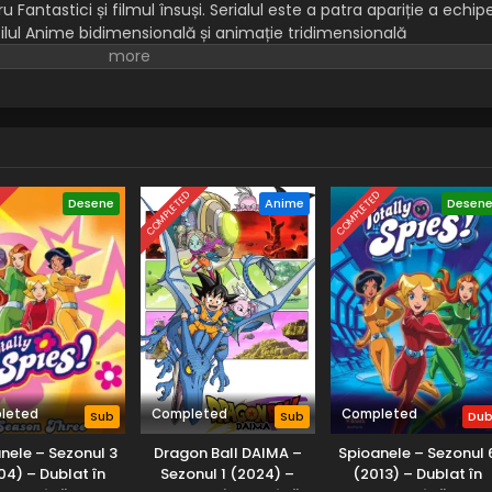
Fantastici și filmul însuși. Serialul este a patra apariție a echipe
tilul Anime bidimensională și animație tridimensională
pania franceză MoonScoop și este de asemenea produsă de
ertaiment, toate în colaborare cu Cartoon Network.
D
COMPLETED
COMPLETED
Desene
Anime
Desen
leted
Completed
Completed
Sub
Sub
Du
nele – Sezonul 3
Dragon Ball DAIMA –
Spioanele – Sezonul 
04) – Dublat în
Sezonul 1 (2024) –
(2013) – Dublat în