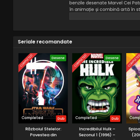
benzile desenate Marvel Cei Patru 
în animație și combină artă în s
computerizată produsă de com
diviziunea MoonScoop Taffy Ent
Seriale recomandate
COMPLETED
COMPLETED
COMPLETE
Desene
Desene
Completed
Completed
Comp
Dub
Dub
Războiul Stelelor:
Incredibilul Hulk –
Spioa
Povestea din
Sezonul 1 (1996) –
(20