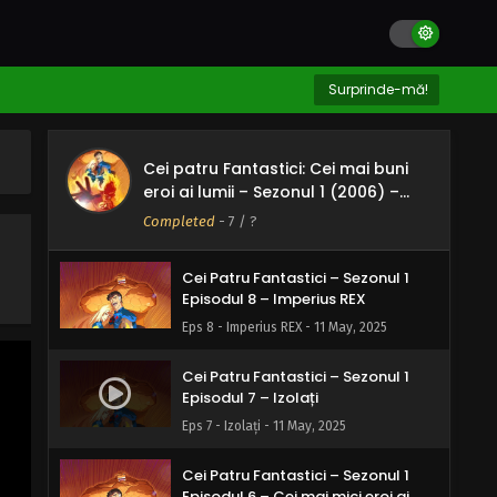
Episodul 11 – Inversarea
Eps 11 - Inversarea - 11 May, 2025
Cei Patru Fantastici – Sezonul 1
Surprinde-mă!
Episodul 10 – Imposibilul
Eps 10 - Imposibilul - 11 May, 2025
Cei patru Fantastici: Cei mai buni
Cei Patru Fantastici – Sezonul 1
eroi ai lumii – Sezonul 1 (2006) –
Episodul 9 – Păpușarul
Dublat în Română
Completed
-
7
/ ?
Eps 9 - Păpușarul - 11 May, 2025
Cei Patru Fantastici – Sezonul 1
Episodul 8 – Imperius REX
Eps 8 - Imperius REX - 11 May, 2025
Cei Patru Fantastici – Sezonul 1
Episodul 7 – Izolați
Eps 7 - Izolați - 11 May, 2025
Cei Patru Fantastici – Sezonul 1
Episodul 6 – Cei mai mici eroi ai