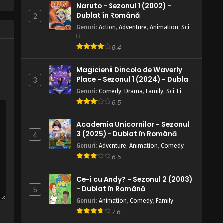
Naruto - Sezonul 1 (2002) -
Dublat în Română
2
Genuri
:
Action
,
Adventure
,
Animation
,
Sci-
Fi
8.4
Magicienii Dincolo de Waverly
Place - Sezonul 1 (2024) - Dublat
3
în Română
Genuri
:
Comedy
,
Drama
,
Family
,
Sci-Fi
6.5
Academia Unicornilor - Sezonul
3 (2025) - Dublat în Română
4
Genuri
:
Adventure
,
Animation
,
Comedy
6.5
Ce-i cu Andy? - Sezonul 2 (2003)
- Dublat în Română
5
Genuri
:
Animation
,
Comedy
,
Family
7.6