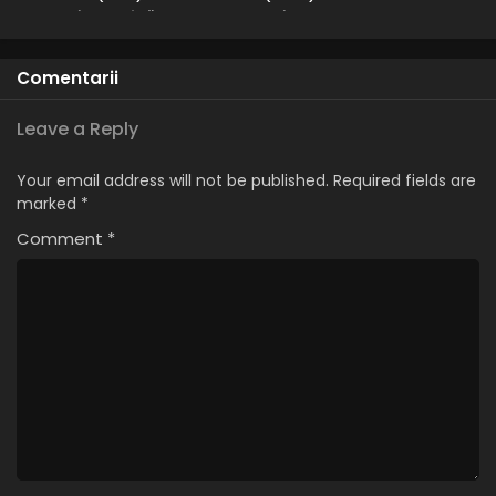
Dublat în Română
– Subtitrat în
Română
Comentarii
Leave a Reply
Your email address will not be published.
Required fields are
marked
*
Comment
*