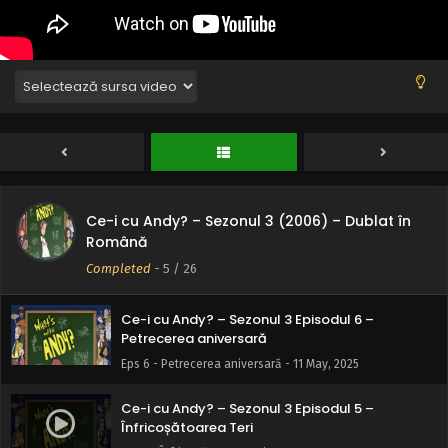
Eps 10 - Mă păcălește nu mă păcălește - 11 May, 2025
Ce-i cu Andy? – Sezonul 3 Episodul 9 – Spart în
bucățele
Eps 9 - Spart în bucățele - 11 May, 2025
Ce-i cu Andy? – Sezonul 3 Episodul 8 –
Concursul îndrăgostiților
Eps 8 - Concursul îndrăgostiților - 11 May, 2025
Ce-i cu Andy? – Sezonul 3 (2006) – Dublat în
Ce-i cu Andy? – Sezonul 3 Episodul 7 – Cum să
Română
dobori un cerb
Completed
-
5
/ 26
Eps 7 - Cum să dobori un cerb - 11 May, 2025
Ce-i cu Andy? – Sezonul 3 Episodul 6 –
Petrecerea aniversară
Eps 6 - Petrecerea aniversară - 11 May, 2025
Ce-i cu Andy? – Sezonul 3 Episodul 5 –
Înfricoșătoarea Teri