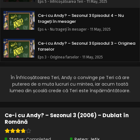
Eps 5 - Înfricoșătoarea Teri - 11 May, 2025
Ce-i cu Andy? – Sezonul 3 Episodul 4 – Nu
trageți în mesager
Eps 4 - Nu trageți în mesager - 11 May, 2025
Ce-i cu Andy? – Sezonul 3 Episodul 3 – Originea
farselor
Eps 3 - Originea farselor - 11 May, 2025
Ce-i cu Andy? – Sezonul 3 Episodul 2 – Forța lui
Andy în bucătărie
În Înfricoșătoarea Teri, Andy o convinge pe Teri că are
puterea de a muta lucruri cu mintea, iar acum toată
Eps 2 - Forța lui Andy în bucătărie - 11 May, 2025
lumea din școală crede că Teri este înspăimântătoare.
Ce-i cu Andy? – Sezonul 3 Episodul 1 – Farse
romantice
Eps 1 - Farse romantice - 11 May, 2025
Ce-i cu Andy? – Sezonul 3 (2006) – Dublat în
Română
Status:
Completed
Rețea:
Jetix