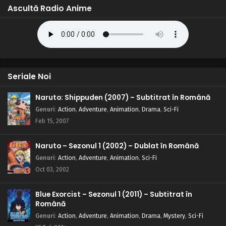
Ascultă Radio Anime
Seriale Noi
Naruto: Shippuden (2007) – Subtitrat în Română
Genuri
:
Action
,
Adventure
,
Animation
,
Drama
,
Sci-Fi
Feb 15, 2007
Naruto – Sezonul 1 (2002) – Dublat în Română
Genuri
:
Action
,
Adventure
,
Animation
,
Sci-Fi
Oct 03, 2002
Blue Exorcist – Sezonul 1 (2011) – Subtitrat în
Română
Genuri
:
Action
,
Adventure
,
Animation
,
Drama
,
Mystery
,
Sci-Fi