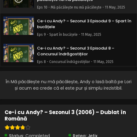
Eps 10 - Mă păcălește nu mă păcălește - 11 May, 2025
Ce-i cu Andy? – Sezonul 3 Episodul 9 – Spart în
bucățele
Eps 9 - Spart în bucățele - 11 May, 2025
Ce-i cu Andy? – Sezonul 3 Episodul 8 –
Concursul îndrăgostiților
Eps 8 - Concursul îndrăgostiților - 11 May, 2025
Ce-i cu Andy? – Sezonul 3 Episodul 7 – Cum să
dobori un cerb
În Mă păcălește nu mă păcălește, Andy o lasă baltă pe Lori
și acum ea crede că el este pur și simplu irezistibil.
Eps 7 - Cum să dobori un cerb - 11 May, 2025
Ce-i cu Andy? – Sezonul 3 Episodul 6 –
Petrecerea aniversară
Ce-i cu Andy? – Sezonul 3 (2006) – Dublat în
Eps 6 - Petrecerea aniversară - 11 May, 2025
Română
Ce-i cu Andy? – Sezonul 3 Episodul 5 –
Status:
Completed
Înfricoșătoarea Teri
Rețea:
Jetix