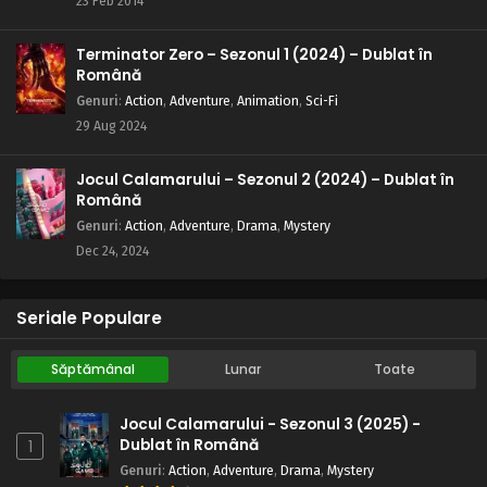
23 Feb 2014
Terminator Zero – Sezonul 1 (2024) – Dublat în
Română
Genuri
:
Action
,
Adventure
,
Animation
,
Sci-Fi
29 Aug 2024
Jocul Calamarului – Sezonul 2 (2024) – Dublat în
Română
Genuri
:
Action
,
Adventure
,
Drama
,
Mystery
Dec 24, 2024
Seriale Populare
Săptămânal
Lunar
Toate
Jocul Calamarului - Sezonul 3 (2025) -
Dublat în Română
1
Genuri
:
Action
,
Adventure
,
Drama
,
Mystery