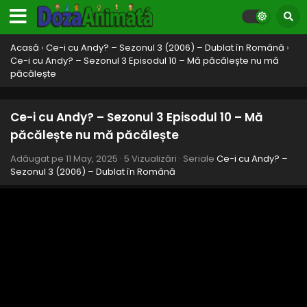
Savurează glumele
Eps 20 - Savurează glumele - 11 May, 2025
Acasă
›
Ce-i cu Andy? – Sezonul 3 (2006) – Dublat în Română
›
Ce-i cu Andy? – Sezonul 3 Episodul 19 – Lurks în
Ce-i cu Andy? – Sezonul 3 Episodul 10 – Mă păcălește nu mă
pivniță
păcălește
Eps 19 - Lurks în pivniță - 11 May, 2025
Ce-i cu Andy? – Sezonul 3 Episodul 10 – Mă
Ce-i cu Andy? – Sezonul 3 Episodul 18 – O farsă
bună merită încă una bună
păcălește nu mă păcălește
Eps 18 - O farsă bună merită încă una bună - 11 May, 2025
Adăugat pe
11 May, 2025
·
5 Vizualizări
· Seriale
Ce-i cu Andy? –
Sezonul 3 (2006) – Dublat în Română
Ce-i cu Andy? – Sezonul 3 Episodul 17 – O
glumă cu stafii
Eps 17 - O glumă cu stafii - 11 May, 2025
Ce-i cu Andy? – Sezonul 3 Episodul 16 – Băiatul
care a strigat ham
Eps 16 - Băiatul care a strigat ham - 11 May, 2025
Ce-i cu Andy? – Sezonul 3 Episodul 15 – Știri de