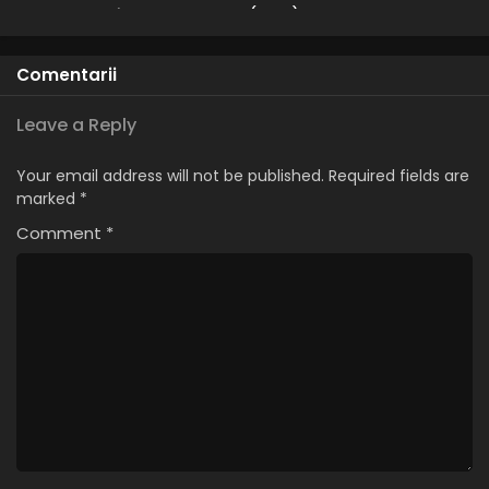
Subtitrat în
Sezonul 3 (2025) –
Română
Dublat în Română
Comentarii
Leave a Reply
Your email address will not be published.
Required fields are
marked
*
Comment
*