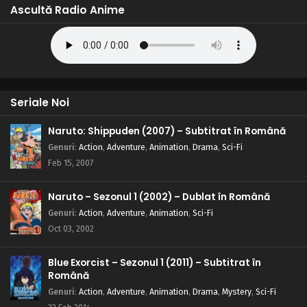
Ascultă Radio Anime
Seriale Noi
Naruto: Shippuden (2007) – Subtitrat în Română
Genuri
:
Action
,
Adventure
,
Animation
,
Drama
,
Sci-Fi
Feb 15, 2007
Naruto – Sezonul 1 (2002) – Dublat în Română
Genuri
:
Action
,
Adventure
,
Animation
,
Sci-Fi
Oct 03, 2002
Blue Exorcist – Sezonul 1 (2011) – Subtitrat în
Română
Genuri
:
Action
,
Adventure
,
Animation
,
Drama
,
Mystery
,
Sci-Fi