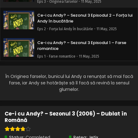
Eps 3 - Originea farselor - 11 May, 2025
Ce-i cu Andy? – Sezonul 3 Episodul 2 – Forța lui
Andy în bucătărie
Eps 2 - Forța lui Andy în bucătărie - 11 May, 2025
Ce-i cu Andy? – Sezonul 3 Episodul 1 – Farse
romantice
Eps 1 - Farse romantice - 11 May, 2025
În Originea farselor, bunicul lui Andy a renunțat să mai facă
farse, iar Andy se hotărăște să îl facă să revină la sensul
glumelor.
Ce-i cu Andy? – Sezonul 3 (2006) – Dublat în
Română
Status:
Completed
Rețea:
Jetix