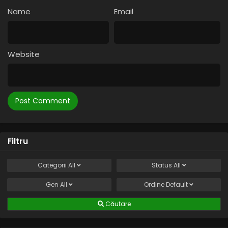
Name
Email
Website
Filtru
Categorii
All
Status
All
Gen
All
Ordine
Default
Căutare