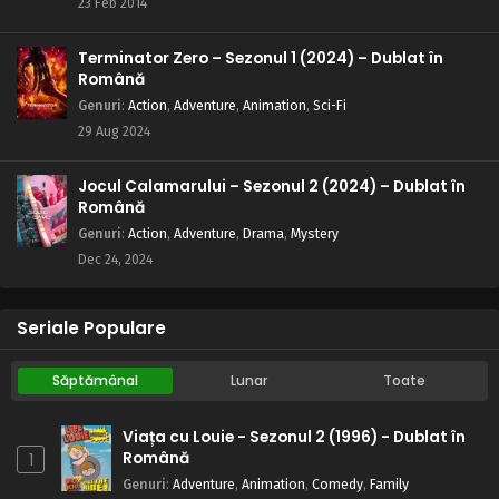
23 Feb 2014
Terminator Zero – Sezonul 1 (2024) – Dublat în
Română
Genuri
:
Action
,
Adventure
,
Animation
,
Sci-Fi
29 Aug 2024
Jocul Calamarului – Sezonul 2 (2024) – Dublat în
Română
Genuri
:
Action
,
Adventure
,
Drama
,
Mystery
Dec 24, 2024
Seriale Populare
Săptămânal
Lunar
Toate
Viața cu Louie - Sezonul 2 (1996) - Dublat în
Română
1
Genuri
:
Adventure
,
Animation
,
Comedy
,
Family