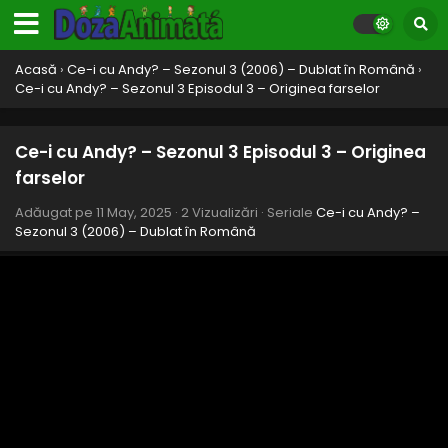
Eps 13 - Studentul străin - 11 May, 2025
Ce-i cu Andy? – Sezonul 3 Episodul 12 – La
Acasă
›
Ce-i cu Andy? – Sezonul 3 (2006) – Dublat în Română
›
fermă
Ce-i cu Andy? – Sezonul 3 Episodul 3 – Originea farselor
Eps 12 - La fermă - 11 May, 2025
Ce-i cu Andy? – Sezonul 3 Episodul 11 – Premiul
Ce-i cu Andy? – Sezonul 3 Episodul 3 – Originea
pentru farse
farselor
Eps 11 - Premiul pentru farse - 11 May, 2025
Adăugat pe
11 May, 2025
·
2 Vizualizări
· Seriale
Ce-i cu Andy? –
Sezonul 3 (2006) – Dublat în Română
Ce-i cu Andy? – Sezonul 3 Episodul 10 – Mă
păcălește nu mă păcălește
Eps 10 - Mă păcălește nu mă păcălește - 11 May, 2025
Ce-i cu Andy? – Sezonul 3 Episodul 9 – Spart în
bucățele
Eps 9 - Spart în bucățele - 11 May, 2025
Ce-i cu Andy? – Sezonul 3 Episodul 8 –
Concursul îndrăgostiților