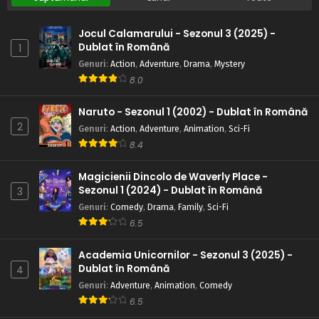
Jocul Calamarului - Sezonul 3 (2025) -
Dublat în Română
1
Genuri
:
Action
,
Adventure
,
Drama
,
Mystery
8.0
Naruto - Sezonul 1 (2002) - Dublat în Română
2
Genuri
:
Action
,
Adventure
,
Animation
,
Sci-Fi
8.4
Magicienii Dincolo de Waverly Place -
Sezonul 1 (2024) - Dublat în Română
3
Genuri
:
Comedy
,
Drama
,
Family
,
Sci-Fi
6.5
Academia Unicornilor - Sezonul 3 (2025) -
Dublat în Română
4
Genuri
:
Adventure
,
Animation
,
Comedy
6.5