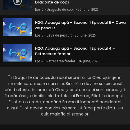
Dragoste de copii
Eps 6 - Dragoste de copii - 26 June, 2025
H2O: Adaugă apă – Sezonul 1 Episodul 5 – Ceva
de pescuit
Eps 5 - Ceva de pescuit - 26 June, 2025
H2O: Adaugă apă – Sezonul 1 Episodul 4 –
Petrecerea fetelor
Eps 4 - Petrecerea fetelor - 26 June, 2025
H2O: Adaugă apă – Sezonul 1 Episodul 3 –
În Dragoste de copii, Jurnalul secret al lui Cleo ajunge în
Captura zilei
mâinile surorii sale mai mici, Kim. Kim devine suspicioasă
Eps 3 - Captura zilei - 25 June, 2025
când citește în jurnal că Cleo și prietenele ei sunt sirene și îi
împărtășește ideile sale fratelui lui Emma, Elliot. La început,
H2O: Adaugă apă – Sezonul 1 Episodul 2 –
Elliot nu o crede, dar când Emma îi îngheață accidental
Petrecerea de la piscină
dușul, Elliot devine convins că sora lui face parte dintr-un
Eps 2 - Petrecerea de la piscină - 25 June, 2025
cult malefic al sirenelor.
H2O: Adaugă apă – Sezonul 1 Episodul 1 –