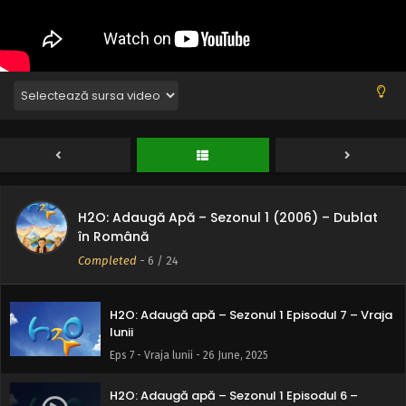
chef să înoți?
Eps 11 - Ai chef să înoți? - 26 June, 2025
H2O: Adaugă apă – Sezonul 1 Episodul 10 –
Camera nu minte niciodată
Eps 10 - Camera nu minte niciodată - 26 June, 2025
H2O: Adaugă apă – Sezonul 1 Episodul 9 – Ape
periculoase
Eps 9 - Ape periculoase - 26 June, 2025
H2O: Adaugă Apă – Sezonul 1 (2006) – Dublat
H2O: Adaugă apă – Sezonul 1 Episodul 8 –
în Română
Afacerea Denman
Completed
-
6
/ 24
Eps 8 - Afacerea Denman - 26 June, 2025
H2O: Adaugă apă – Sezonul 1 Episodul 7 – Vraja
lunii
Eps 7 - Vraja lunii - 26 June, 2025
H2O: Adaugă apă – Sezonul 1 Episodul 6 –