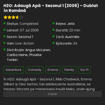
Schimbarea
H2O: Adaugă Apă – Sezonul 1 (2006) – Dublat
Eps 1 - Schimbarea - 23 June, 2025
în Română
Status:
Completed
Rețea:
Jetix
Lansat:
07 Jul 2006
Durată:
23 min
Sezon:
Sezonul 1
Țară:
Australia
Gen:
Live-Action
Episoade:
24
Distribuție:
Angus McLaren
,
Cariba Heine
,
Phoebe
Tonkin
Adventure
Comedy
Drama
Family
Sci-Fi
În H2O: Adaugă Apă - Sezonul 1, Rikki Chadwick, Emma
Gilbert și Cleo Sertori, trei adolescente australiene, se
trezesc blocate pe misterioasa insulă Mako, unde ajung
într-un bazin sub un vulcan inactiv, chiar în momentul în
care luna plină trece deasupra lor, scăldând bazinul în
lumină. Fetele sunt salvate și aduse înapoi la țărm, doar