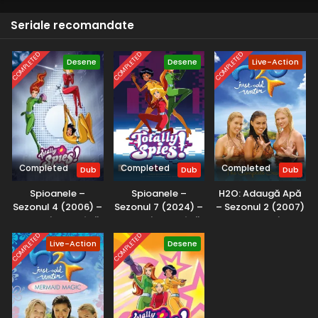
pentru a descoperi ceva ciudat. La zece secunde după ce
Seriale recomandate
intră în contact cu apa, fetele se transformă în sirene.
După mai multe experimente, fetele descoperă că au
puteri supranaturale asupra apei.
COMPLETED
COMPLETED
COMPLETED
Desene
Desene
Live-Action
Completed
Completed
Completed
Dub
Dub
Dub
Spioanele –
Spioanele –
H2O: Adaugă Apă
Sezonul 4 (2006) –
Sezonul 7 (2024) –
– Sezonul 2 (2007)
Dublat în Română
Dublat în Română
– Dublat în
Română
COMPLETED
COMPLETED
Live-Action
Desene