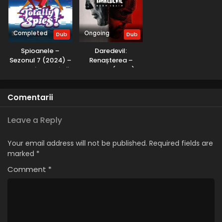
Completed
Ongoing
Dub
Dub
Spioanele –
Daredevil:
Sezonul 7 (2024) –
Renașterea –
Dublat în Română
Sezonul 1 (2025) –
Dublat în Română
Comentarii
Leave a Reply
Your email address will not be published.
Required fields are
marked
*
Comment
*