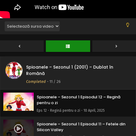
întunecate
Eps 16 - Văduvele întunecate - 10 April, 2025
Spioanele – Sezonul 1 Episodul 15 – Stilul
sălbatic
Eps 15 - Stilul sălbatic - 10 April, 2025
Spioanele – Sezonul 1 Episodul 14 – Extraterestrii
Eps 14 - Extraterestrii - 10 April, 2025
Spioanele – Sezonul 1 (2001) – Dublat în
Spioanele – Sezonul 1 Episodul 13 – Micșorarea
Română
Eps 13 - Micșorarea - 10 April, 2025
Completed
-
11
/ 26
Spioanele – Sezonul 1 Episodul 12 – Regină
pentru o zi
Eps 12 - Regină pentru o zi - 10 April, 2025
Spioanele – Sezonul 1 Episodul 11 – Fetele din
Silicon Valley