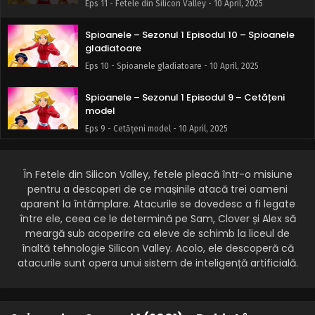
Eps 11 - Fetele din Silicon Valley - 10 April, 2025
Spioanele – Sezonul 1 Episodul 10 – Spioanele
gladiatoare
Eps 10 - Spioanele gladiatoare - 10 April, 2025
Spioanele – Sezonul 1 Episodul 9 – Cetățeni
model
Eps 9 - Cetățeni model - 10 April, 2025
Spioanele – Sezonul 1 Episodul 8 – Răpirile
În Fetele din Silicon Valley, fetele pleacă într-o misiune
Eps 8 - Răpirile - 10 April, 2025
pentru a descoperi de ce mașinile atacă trei oameni
aparent la întâmplare. Atacurile se dovedesc a fi legate
Spioanele – Sezonul 1 Episodul 7 – Evadatele
între ele, ceea ce le determină pe Sam, Clover și Alex să
meargă sub acoperire ca eleve de schimb la liceul de
Eps 7 - Evadatele - 10 April, 2025
înaltă tehnologie Silicon Valley. Acolo, ele descoperă că
atacurile sunt opera unui sistem de inteligență artificială.
Spioanele – Sezonul 1 Episodul 6 – Spălătorul
de creiere
Eps 6 - Spălătorul de creiere - 10 April, 2025