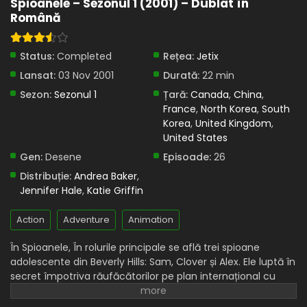
Spioanele – Sezonul 1 (2001) – Dublat în
Română
Spioanele – Sezonul 1 Episodul 5 – Joaca de-a
copiii
Eps 5 - Joaca de-a copiii - 10 April, 2025
Status:
Completed
Rețea:
Jetix
Lansat:
03 Nov 2001
Durată:
22 min
Spioanele – Sezonul 1 Episodul 4 – Rămași
împreună în Evul Mediu
Sezon:
Sezonul 1
Țară:
Canada
,
China
,
France
,
North Korea
,
South
Eps 4 - Rămași împreună în Evul Mediu - 10 April, 2025
Korea
,
United Kingdom
,
United States
Spioanele – Sezonul 1 Episodul 3 – Scapă cine
poate
Gen:
Desene
Episoade:
26
Eps 3 - Scapă cine poate - 10 April, 2025
Distribuție:
Andrea Baker
,
Jennifer Hale
,
Katie Griffin
Spioanele – Sezonul 1 Episodul 2 – Noul Jerry
Action
Adventure
Animation
Eps 2 - Noul Jerry - 10 April, 2025
În Spioanele, În rolurile principale se află trei spioane
Spioanele – Sezonul 1 Episodul 1 – Am ceva
adolescente din Beverly Hills: Sam, Clover și Alex. Ele luptă în
pentru artiști
secret împotriva răufăcătorilor pe plan internațional cu
Eps 1 - Am ceva pentru artiști - 10 April, 2025
ajutorul dispozitivelor suplimentate de șeful lor, Jerry, care
este fondatorul și șeful agenției secrete Organizația