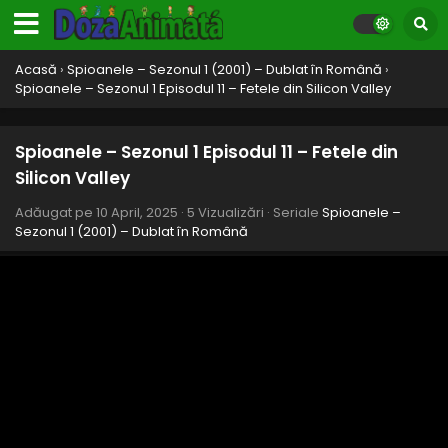
pasiunii
Eps 21 - Prăjiturile pasiunii - 10 April, 2025
Acasă
›
Spioanele – Sezonul 1 (2001) – Dublat în Română
›
Spioanele – Sezonul 1 Episodul 20 – S-a născut
Spioanele – Sezonul 1 Episodul 11 – Fetele din Silicon Valley
un spion Partea I
Eps 20 - S-a născut un spion Partea I - 10 April, 2025
Spioanele – Sezonul 1 Episodul 11 – Fetele din
Spioanele – Sezonul 1 Episodul 19 – Jocul
Silicon Valley
capcană
Eps 19 - Jocul capcană - 10 April, 2025
Adăugat pe
10 April, 2025
·
5 Vizualizări
· Seriale
Spioanele –
Sezonul 1 (2001) – Dublat în Română
Spioanele – Sezonul 1 Episodul 18 – Prietenul cel
rău
Eps 18 - Prietenul cel rău - 10 April, 2025
Spioanele – Sezonul 1 Episodul 17 – Spion contra
spion
Eps 17 - Spion contra spion - 10 April, 2025
Spioanele – Sezonul 1 Episodul 16 – Văduvele