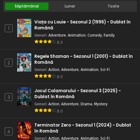
Săptămânal
Lunar
Toate
Viața cu Louie - Sezonul 2 (1996) - Dublat în
Română
1
Genuri
:
Adventure
,
Animation
,
Comedy
,
Family
8.3
Regele Shaman - Sezonul 1 (2001) - Dublat în
Română
2
Genuri
:
Action
,
Adventure
,
Animation
,
Sci-Fi
8.0
Jocul Calamarului - Sezonul 3 (2025) -
Dublat în Română
3
Genuri
:
Action
,
Adventure
,
Drama
,
Mystery
8.0
Terminator Zero - Sezonul 1 (2024) - Dublat
în Română
4
Genuri
:
Action
,
Adventure
,
Animation
,
Sci-Fi