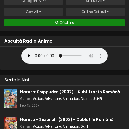
Categorii
All
Status
All
Gen
All
Ordine
Default
Căutare
Ascultă Radio Anime
Seriale Noi
Naruto: Shippuden (2007) – Subtitrat în Română
Genuri
:
Action
,
Adventure
,
Animation
,
Drama
,
Sci-Fi
Feb 15, 2007
Naruto – Sezonul 1 (2002) – Dublat în Română
Genuri
:
Action
,
Adventure
,
Animation
,
Sci-Fi