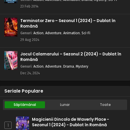
23 Feb 2014
Terminator Zero – Sezonul 1 (2024) – Dublat în
Română
Genuri
:
Action
,
Adventure
,
Animation
,
Sci-Fi
29 Aug 2024
Jocul Calamarului – Sezonul 2 (2024) – Dublat în
Română
Genuri
:
Action
,
Adventure
,
Drama
,
Mystery
Dec 24, 2024
Seriale Populare
Săptămânal
Lunar
Toate
Magicienii Dincolo de Waverly Place -
Sezonul 1 (2024) - Dublat în Română
1