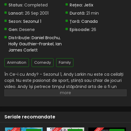
Eps 2 - Lipicios și cleios - 11 May, 2025
Status:
Completed
Rețea:
Jetix
Lansat:
26 Sep 2001
Durată:
21 min
Ce-i cu Andy? – Sezonul 1 Episodul 1 – Doar de
Sezon:
Sezonul 1
Țară:
Canada
umplutură
Gen:
Desene
Episoade:
26
Eps 1 - Doar de umplutură - 11 May, 2025
Distribuție:
Daniel Brochu
,
Holly Gauthier-Frankel
,
Ian
James Corlett
Animation
Comedy
Family
În Ce-i cu Andy? - Sezonul 1, Andy Larkin nu este ca ceilalți
copii. Nu este pasionat de sport, știință sau chiar de jocuri
video. Andy își petrece timpul stăpânind arta de a fi un
farsor. De fapt, el se străduiește să fie cel mai mare glumeț
pe care l-a văzut vreodată lumea. Cu toate acestea,
poznele răutăcioase ale lui Andy se întorc de multe ori
împotriva lui și are mult de suferit pentru arta sa.
Seriale recomandate