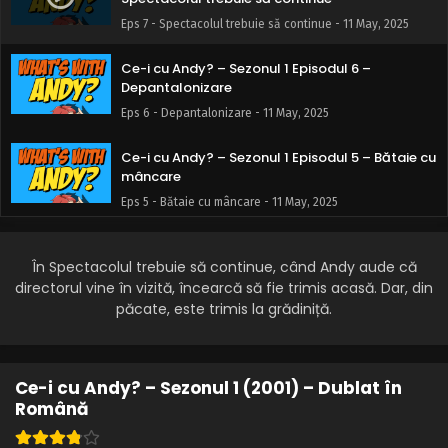
Eps 7 - Spectacolul trebuie să continue - 11 May, 2025
Ce-i cu Andy? – Sezonul 1 Episodul 6 –
Depantalonizare
Eps 6 - Depantalonizare - 11 May, 2025
Ce-i cu Andy? – Sezonul 1 Episodul 5 – Bătaie cu
mâncare
Eps 5 - Bătaie cu mâncare - 11 May, 2025
Ce-i cu Andy? – Sezonul 1 Episodul 4 – Rimele
În Spectacolul trebuie să continue, când Andy aude că
Eps 4 - Rimele - 11 May, 2025
directorul vine în vizită, încearcă să fie trimis acasă. Dar, din
păcate, este trimis la grădiniță.
Ce-i cu Andy? – Sezonul 1 Episodul 3 – Bate
bomba
Eps 3 - Bate bomba - 11 May, 2025
Ce-i cu Andy? – Sezonul 1 (2001) – Dublat în
Română
Ce-i cu Andy? – Sezonul 1 Episodul 2 – Lipicios și
cleios