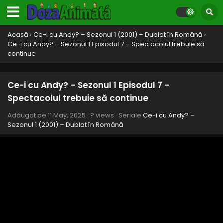
nemascați
Eps 17 - Bandiții nemascați - 11 May, 2025
Acasă
›
Ce-i cu Andy? – Sezonul 1 (2001) – Dublat în Română
›
Ce-i cu Andy? – Sezonul 1 Episodul 16 – Yeti pitic
Ce-i cu Andy? – Sezonul 1 Episodul 7 – Spectacolul trebuie să
/ A venit bunicul
continue
Eps 16 - Yeti pitic / A venit bunicul - 11 May, 2025
Ce-i cu Andy? – Sezonul 1 Episodul 15 – Primarul
Ce-i cu Andy? – Sezonul 1 Episodul 7 –
puști
Spectacolul trebuie să continue
Eps 15 - Primarul puști - 11 May, 2025
Adăugat pe
11 May, 2025
·
? views
· Seriale
Ce-i cu Andy? –
Sezonul 1 (2001) – Dublat în Română
Ce-i cu Andy? – Sezonul 1 Episodul 14 –
Mascota
Eps 14 - Mascota - 11 May, 2025
Ce-i cu Andy? – Sezonul 1 Episodul 13 – Cei mai
buni dușmani
Eps 13 - Cei mai buni dușmani - 11 May, 2025
Ce-i cu Andy? – Sezonul 1 Episodul 12 –