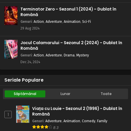
Terminator Zero – Sezonul 1 (2024) – Dublat în
Română
Genuri
:
Action
,
Adventure
,
Animation
,
Sci-Fi
29 Aug 2024
Jocul Calamarului – Sezonul 2 (2024) – Dublat în
Română
Genuri
:
Action
,
Adventure
,
Drama
,
Mystery
Dec 24, 2024
Seriale Populare
Săptămânal
Lunar
Toate
Viața cu Louie - Sezonul 2 (1996) - Dublat în
Română
1
Genuri
:
Adventure
,
Animation
,
Comedy
,
Family
8.3