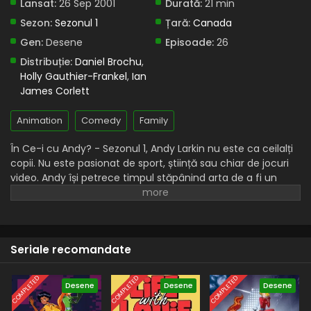
Lansat:
26 Sep 2001
Eps 10 - Venea din East Gackle - 11 May, 2025
Durată:
21 min
Sezon:
Sezonul 1
Țară:
Canada
Ce-i cu Andy? – Sezonul 1 Episodul 9 – O idee
Gen:
Desene
Episoade:
26
foarte proastă
Distribuție:
Daniel Brochu
,
Eps 9 - O idee foarte proastă - 11 May, 2025
Holly Gauthier-Frankel
,
Ian
James Corlett
Ce-i cu Andy? – Sezonul 1 Episodul 8 – Maneta
pentru oprirea de urgență
Animation
Comedy
Family
Eps 8 - Maneta pentru oprirea de urgență - 11 May, 2025
În Ce-i cu Andy? - Sezonul 1, Andy Larkin nu este ca ceilalți
Ce-i cu Andy? – Sezonul 1 Episodul 7 –
copii. Nu este pasionat de sport, știință sau chiar de jocuri
Spectacolul trebuie să continue
video. Andy își petrece timpul stăpânind arta de a fi un
Eps 7 - Spectacolul trebuie să continue - 11 May, 2025
farsor. De fapt, el se străduiește să fie cel mai mare glumeț
pe care l-a văzut vreodată lumea. Cu toate acestea,
Ce-i cu Andy? – Sezonul 1 Episodul 6 –
poznele răutăcioase ale lui Andy se întorc de multe ori
Depantalonizare
împotriva lui și are mult de suferit pentru arta sa.
Seriale recomandate
Eps 6 - Depantalonizare - 11 May, 2025
Ce-i cu Andy? – Sezonul 1 Episodul 5 – Bătaie cu
COMPLETED
COMPLETED
COMPLETED
Desene
Desene
Desene
mâncare
Eps 5 - Bătaie cu mâncare - 11 May, 2025