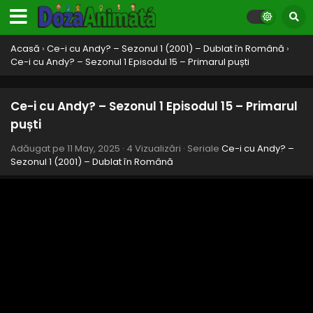
Ce-i cu Andy? – Sezonul 1 Episodul 24 – Haos
fericit
Acasă
›
Ce-i cu Andy? – Sezonul 1 (2001) – Dublat în Română
›
Eps 24 - Haos fericit - 11 May, 2025
Ce-i cu Andy? – Sezonul 1 Episodul 15 – Primarul puști
Ce-i cu Andy? – Sezonul 1 Episodul 23 – Un pitic
pentru vacanță
Ce-i cu Andy? – Sezonul 1 Episodul 15 – Primarul
Eps 23 - Un pitic pentru vacanță - 11 May, 2025
puști
Adăugat pe
11 May, 2025
Ce-i cu Andy? – Sezonul 1 Episodul 22 – Fă tot
·
4 Vizualizări
· Seriale
Ce-i cu Andy? –
Sezonul 1 (2001) – Dublat în Română
ce poți
Eps 22 - Fă tot ce poți - 11 May, 2025
Ce-i cu Andy? – Sezonul 1 Episodul 21 –
Societatea regală secretă de zombie
Eps 21 - Societatea regală secretă de zombie - 11 May,
2025
Ce-i cu Andy? – Sezonul 1 Episodul 20 – Feste
cât cuprinde