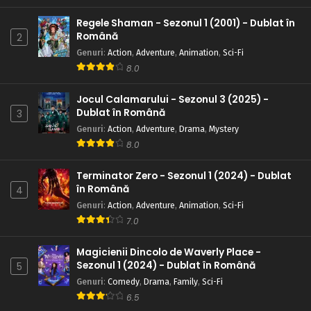
Regele Shaman - Sezonul 1 (2001) - Dublat în
Română
2
Genuri
:
Action
,
Adventure
,
Animation
,
Sci-Fi
8.0
Jocul Calamarului - Sezonul 3 (2025) -
Dublat în Română
3
Genuri
:
Action
,
Adventure
,
Drama
,
Mystery
8.0
Terminator Zero - Sezonul 1 (2024) - Dublat
în Română
4
Genuri
:
Action
,
Adventure
,
Animation
,
Sci-Fi
7.0
Magicienii Dincolo de Waverly Place -
Sezonul 1 (2024) - Dublat în Română
5
Genuri
:
Comedy
,
Drama
,
Family
,
Sci-Fi
6.5