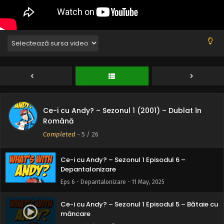
Eps 10 - Venea din East Gackle - 11 May, 2025
Ce-i cu Andy? – Sezonul 1 Episodul 9 – O idee
foarte proastă
Eps 9 - O idee foarte proastă - 11 May, 2025
Ce-i cu Andy? – Sezonul 1 Episodul 8 – Maneta
pentru oprirea de urgență
Eps 8 - Maneta pentru oprirea de urgență - 11 May, 2025
Ce-i cu Andy? – Sezonul 1 (2001) – Dublat în
Ce-i cu Andy? – Sezonul 1 Episodul 7 –
Română
Spectacolul trebuie să continue
Completed
-
5
/ 26
Eps 7 - Spectacolul trebuie să continue - 11 May, 2025
Ce-i cu Andy? – Sezonul 1 Episodul 6 –
Depantalonizare
Eps 6 - Depantalonizare - 11 May, 2025
Ce-i cu Andy? – Sezonul 1 Episodul 5 – Bătaie cu
mâncare