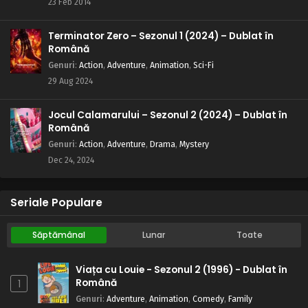
23 Feb 2014
Terminator Zero – Sezonul 1 (2024) – Dublat în
Română
Genuri
:
Action
,
Adventure
,
Animation
,
Sci-Fi
29 Aug 2024
Jocul Calamarului – Sezonul 2 (2024) – Dublat în
Română
Genuri
:
Action
,
Adventure
,
Drama
,
Mystery
Dec 24, 2024
Seriale Populare
Săptămânal
Lunar
Toate
Viața cu Louie - Sezonul 2 (1996) - Dublat în
Română
1
Genuri
:
Adventure
,
Animation
,
Comedy
,
Family