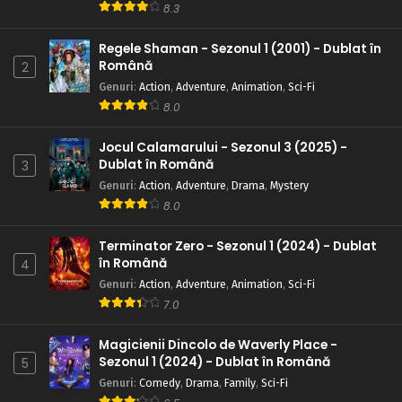
8.3
Regele Shaman - Sezonul 1 (2001) - Dublat în
Română
2
Genuri
:
Action
,
Adventure
,
Animation
,
Sci-Fi
8.0
Jocul Calamarului - Sezonul 3 (2025) -
Dublat în Română
3
Genuri
:
Action
,
Adventure
,
Drama
,
Mystery
8.0
Terminator Zero - Sezonul 1 (2024) - Dublat
în Română
4
Genuri
:
Action
,
Adventure
,
Animation
,
Sci-Fi
7.0
Magicienii Dincolo de Waverly Place -
Sezonul 1 (2024) - Dublat în Română
5
Genuri
:
Comedy
,
Drama
,
Family
,
Sci-Fi