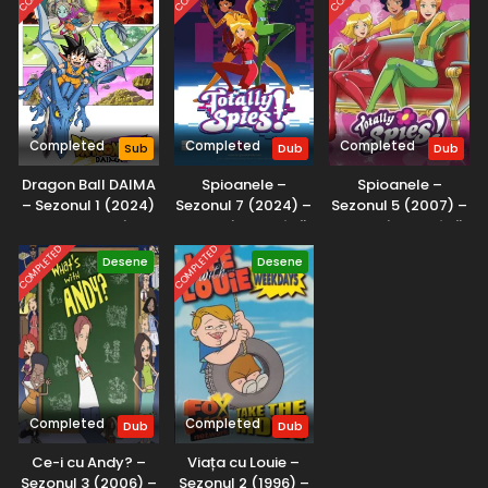
Completed
Completed
Completed
Sub
Dub
Dub
Dragon Ball DAIMA
Spioanele –
Spioanele –
– Sezonul 1 (2024)
Sezonul 7 (2024) –
Sezonul 5 (2007) –
– Subtitrat în
Dublat în Română
Dublat în Română
Română
COMPLETED
COMPLETED
Desene
Desene
Completed
Completed
Dub
Dub
Ce-i cu Andy? –
Viața cu Louie –
Sezonul 3 (2006) –
Sezonul 2 (1996) –