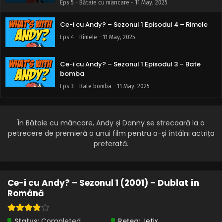
Eps 5 - Bătaie cu mâncare - 11 May, 2025
Ce-i cu Andy? – Sezonul 1 Episodul 4 – Rimele
Eps 4 - Rimele - 11 May, 2025
Ce-i cu Andy? – Sezonul 1 Episodul 3 – Bate
bomba
Eps 3 - Bate bomba - 11 May, 2025
Ce-i cu Andy? – Sezonul 1 Episodul 2 – Lipicios și
cleios
În Bătaie cu mâncare, Andy și Danny se strecoară la o
Eps 2 - Lipicios și cleios - 11 May, 2025
petrecere de premieră a unui film pentru a-și întâlni actrița
preferată.
Ce-i cu Andy? – Sezonul 1 Episodul 1 – Doar de
umplutură
Eps 1 - Doar de umplutură - 11 May, 2025
Ce-i cu Andy? – Sezonul 1 (2001) – Dublat în
Română
Status:
Completed
Rețea:
Jetix