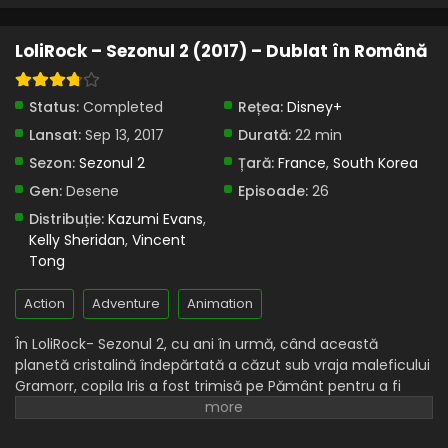
LoliRock – Sezonul 2 Episodul 11 – Rex
LoliRock – Sezonul 2 (2017) – Dublat în Română
Eps 11 - Rex - 24 May, 2025
Status:
Completed
Rețea:
Disney+
LoliRock – Sezonul 2 Episodul 10 – Amaru-
Lansat:
Sep 13, 2017
Durată:
22 min
Niversu
Sezon:
Sezonul 2
Țară:
France
,
South Korea
Eps 10 - Amaru-Niversu - 24 May, 2025
Gen:
Desene
Episoade:
26
LoliRock – Sezonul 2 Episodul 9 – Ca o păpușică
Distribuție:
Kazumi Evans
,
Eps 9 - Ca o păpușică - 24 May, 2025
Kelly Sheridan
,
Vincent
Tong
LoliRock – Sezonul 2 Episodul 8 – Prințesa
Action
Adventure
Animation
Brenda Partea II
Eps 8 - Prințesa Brenda Partea II - 24 May, 2025
În LoliRock- Sezonul 2, cu ani în urmă, când această
planetă cristalină îndepărtată a căzut sub vraja maleficului
LoliRock – Sezonul 2 Episodul 7 – Prințesa
Gramorr, copila Iris a fost trimisă pe Pământ pentru a fi
Brenda Partea I
păstrată în siguranță. Dar acum, oamenii din Ephedia au
Eps 7 - Prințesa Brenda Partea I - 24 May, 2025
nevoie de eliberare. Este o căutare pentru care este nevoie