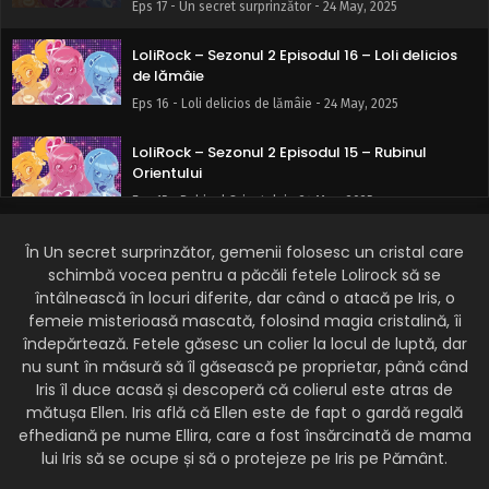
Eps 17 - Un secret surprinzător - 24 May, 2025
LoliRock – Sezonul 2 Episodul 16 – Loli delicios
de lămâie
Eps 16 - Loli delicios de lămâie - 24 May, 2025
LoliRock – Sezonul 2 Episodul 15 – Rubinul
Orientului
Eps 15 - Rubinul Orientului - 24 May, 2025
LoliRock – Sezonul 2 Episodul 14 – Inimă de
În Un secret surprinzător, gemenii folosesc un cristal care
deșert
schimbă vocea pentru a păcăli fetele Lolirock să se
întâlnească în locuri diferite, dar când o atacă pe Iris, o
Eps 14 - Inimă de deșert - 24 May, 2025
femeie misterioasă mascată, folosind magia cristalină, îi
îndepărtează. Fetele găsesc un colier la locul de luptă, dar
LoliRock – Sezonul 2 Episodul 13 – Îmi vreau LTV
nu sunt în măsură să îl găsească pe proprietar, până când
Eps 13 - Îmi vreau LTV - 24 May, 2025
Iris îl duce acasă și descoperă că colierul este atras de
mătușa Ellen. Iris află că Ellen este de fapt o gardă regală
LoliRock – Sezonul 2 Episodul 12 – Pierdut printre
efhediană pe nume Ellira, care a fost însărcinată de mama
umbre
lui Iris să se ocupe și să o protejeze pe Iris pe Pământ.
Eps 12 - Pierdut printre umbre - 24 May, 2025