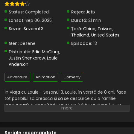
Status:
Completed
Rețea:
Jetix
Lansat:
Sep 06, 2025
Durată:
21 min
Sezon:
Sezonul 3
Țară:
China
,
Taiwan
,
Thailand
,
United States
Gen:
Desene
Episoade:
13
Distribuție:
Edie McClurg
,
Justin Shenkarow
,
Louie
Anderson
Adventure
Animation
Comedy
În Viața cu Louie - Sezonul 3, Louie, în vârstă de 8 ani, face
tot posibilul să crească și să se descurce cu o familie
numeroasă, o mamă iubitoare, un frățior enervant și un
tată veteran militar. Adăugați la asta o serie de certuri
familiale de sărbători, o inundație, un Rambler vechi și un
peștișor auriu uriaș, și aveți fundalul pentru Life with Louie.
Fiecare episod este un portret plin de umor și căldură
Seriale recomandate