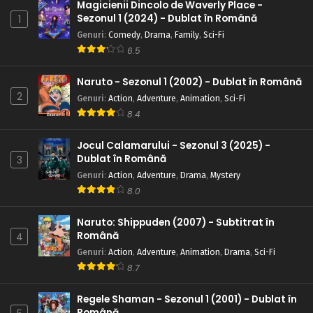
Magicienii Dincolo de Waverly Place -
Sezonul 1 (2024) - Dublat în Română
1
Genuri
:
Comedy
,
Drama
,
Family
,
Sci-Fi
6.5
Naruto - Sezonul 1 (2002) - Dublat în Română
2
Genuri
:
Action
,
Adventure
,
Animation
,
Sci-Fi
8.4
Jocul Calamarului - Sezonul 3 (2025) -
Dublat în Română
3
Genuri
:
Action
,
Adventure
,
Drama
,
Mystery
8.0
Naruto: Shippuden (2007) - Subtitrat în
Română
4
Genuri
:
Action
,
Adventure
,
Animation
,
Drama
,
Sci-Fi
8.7
Regele Shaman - Sezonul 1 (2001) - Dublat în
Română