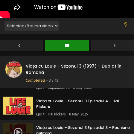
de gradul Louie
Eps 8 - Întâlnire de gradul Louie - 8 May, 2025
Viața cu Louie – Sezonul 3 Episodul 7 – O
călătorie nebună cu Dl. Louie
Eps 7 - O călătorie nebună cu Dl. Louie - 8 May, 2025
Viața cu Louie – Sezonul 3 Episodul 6 –
Halloween-ul lui Louie
Eps 6 - Halloween-ul lui Louie - 8 May, 2025
Viața cu Louie – Sezonul 3 (1997) – Dublat în
Română
Viața cu Louie – Sezonul 3 Episodul 5 –
Suplinitoarea
Completed
-
3
/ 13
Eps 5 - Suplinitoarea - 8 May, 2025
Viața cu Louie – Sezonul 3 Episodul 4 – Hai
Pickers
Eps 4 - Hai Pickers - 8 May, 2025
Viața cu Louie – Sezonul 3 Episodul 3 – Reuniune
militară