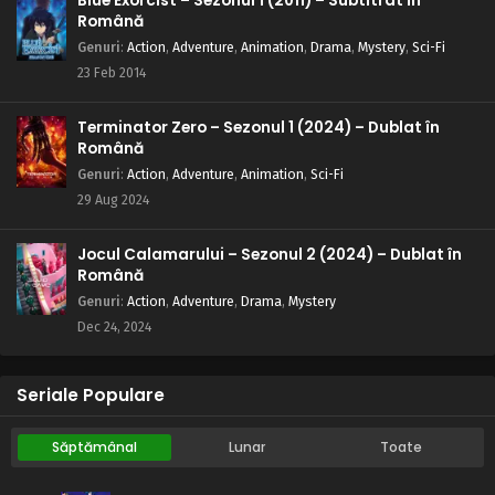
Blue Exorcist – Sezonul 1 (2011) – Subtitrat în
Română
Genuri
:
Action
,
Adventure
,
Animation
,
Drama
,
Mystery
,
Sci-Fi
23 Feb 2014
Terminator Zero – Sezonul 1 (2024) – Dublat în
Română
Genuri
:
Action
,
Adventure
,
Animation
,
Sci-Fi
29 Aug 2024
Jocul Calamarului – Sezonul 2 (2024) – Dublat în
Română
Genuri
:
Action
,
Adventure
,
Drama
,
Mystery
Dec 24, 2024
Seriale Populare
Săptămânal
Lunar
Toate