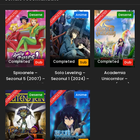
desprins din experiența reală a lui Louie Anderson ca copil în
Midwest.
COMPLETED
COMPLETED
COMPLETED
Desene
Anime
Desene
Completed
Completed
Completed
Dub
Sub
Dub
Spioanele –
Solo Leveling –
Academia
Sezonul 5 (2007) –
Sezonul 1 (2024) –
Unicornilor –
Dublat în Română
Subtitrat în
Sezonul 1 (2023) –
Română
Dublat în Română
COMPLETED
COMPLETED
Desene
Anime