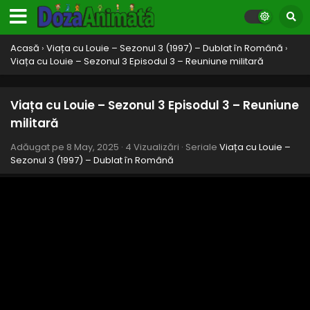
mamei
Eps 13 - Ziua mamei - 8 May, 2025
Acasă
›
Viața cu Louie – Sezonul 3 (1997) – Dublat în Română
›
Viața cu Louie – Sezonul 3 Episodul 12 – Baschet
Viața cu Louie – Sezonul 3 Episodul 3 – Reuniune militară
sau gogoși
Eps 12 - Baschet sau gogoși - 8 May, 2025
Viața cu Louie – Sezonul 3 Episodul 3 – Reuniune
Viața cu Louie – Sezonul 3 Episodul 11 – Orbit de
militară
dragoste
Eps 11 - Orbit de dragoste - 8 May, 2025
Adăugat pe
8 May, 2025
·
4 Vizualizări
· Seriale
Viața cu Louie –
Sezonul 3 (1997) – Dublat în Română
Viața cu Louie – Sezonul 3 Episodul 10 – Portret
de familie
Eps 10 - Portret de familie - 8 May, 2025
Viața cu Louie – Sezonul 3 Episodul 9 – Un sărut
adevărat
Eps 9 - Un sărut adevărat - 8 May, 2025
Viața cu Louie – Sezonul 3 Episodul 8 – Întâlnire