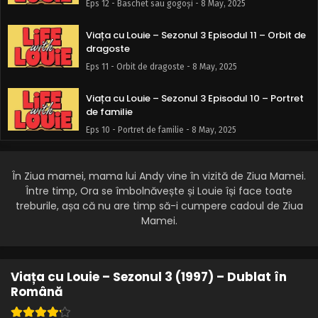
Eps 12 - Baschet sau gogoși - 8 May, 2025
Viața cu Louie – Sezonul 3 Episodul 11 – Orbit de
dragoste
Eps 11 - Orbit de dragoste - 8 May, 2025
Viața cu Louie – Sezonul 3 Episodul 10 – Portret
de familie
Eps 10 - Portret de familie - 8 May, 2025
Viața cu Louie – Sezonul 3 Episodul 9 – Un sărut
adevărat
În Ziua mamei, mama lui Andy vine în vizită de Ziua Mamei.
Între timp, Ora se îmbolnăvește și Louie își face toate
Eps 9 - Un sărut adevărat - 8 May, 2025
treburile, așa că nu are timp să-i cumpere cadoul de Ziua
Mamei.
Viața cu Louie – Sezonul 3 Episodul 8 – Întâlnire
de gradul Louie
Eps 8 - Întâlnire de gradul Louie - 8 May, 2025
Viața cu Louie – Sezonul 3 (1997) – Dublat în
Viața cu Louie – Sezonul 3 Episodul 7 – O
Română
călătorie nebună cu Dl. Louie