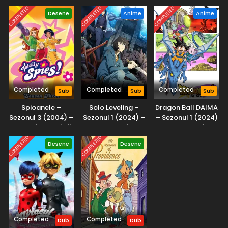
Midwest.
COMPLETED
COMPLETED
COMPLETED
Desene
Anime
Anime
Viața cu Louie – Sezonul 3 Episodul 1 – Filmul lui
Louie
Eps 1 - Filmul lui Louie - 8 May, 2025
Completed
Completed
Completed
Sub
Sub
Sub
Spioanele –
Solo Leveling –
Dragon Ball DAIMA
Sezonul 3 (2004) –
Sezonul 1 (2024) –
– Sezonul 1 (2024)
Dublat în Română
Subtitrat în
– Subtitrat în
Română
Română
COMPLETED
COMPLETED
Desene
Desene
Completed
Completed
Dub
Dub