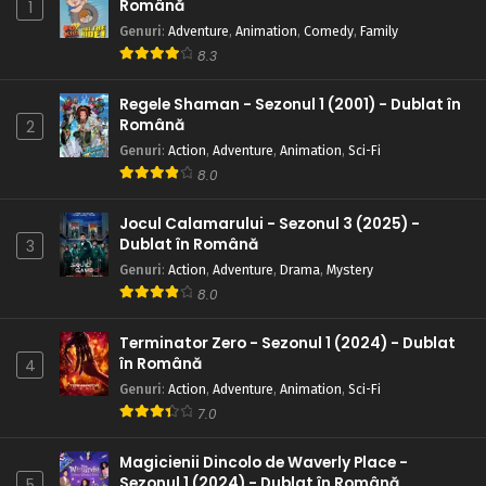
Română
1
Genuri
:
Adventure
,
Animation
,
Comedy
,
Family
8.3
Regele Shaman - Sezonul 1 (2001) - Dublat în
Română
2
Genuri
:
Action
,
Adventure
,
Animation
,
Sci-Fi
8.0
Jocul Calamarului - Sezonul 3 (2025) -
Dublat în Română
3
Genuri
:
Action
,
Adventure
,
Drama
,
Mystery
8.0
Terminator Zero - Sezonul 1 (2024) - Dublat
în Română
4
Genuri
:
Action
,
Adventure
,
Animation
,
Sci-Fi
7.0
Magicienii Dincolo de Waverly Place -
Sezonul 1 (2024) - Dublat în Română
5