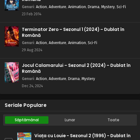
Genuri
:
Action
,
Adventure
,
Animation
,
Drama
,
Mystery
,
Sci-Fi
23 Feb 2014
Terminator Zero – Sezonul 1 (2024) – Dublat în
Română
Genuri
:
Action
,
Adventure
,
Animation
,
Sci-Fi
29 Aug 2024
Jocul Calamarului – Sezonul 2 (2024) – Dublat în
Română
Genuri
:
Action
,
Adventure
,
Drama
,
Mystery
Dec 24, 2024
Seriale Populare
Săptămânal
Lunar
Toate
Viața cu Louie - Sezonul 2 (1996) - Dublat în