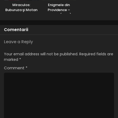
Miraculos:
Enigmele din
Buburuza şi Motan
Providence –
Noir – Sezonul 1
Sezonul 1 (2001) –
(2015) – Dublat în
Dublat în Română
Română
Comentarii
Leave a Reply
Your email address will not be published.
Required fields are
marked
*
Comment
*