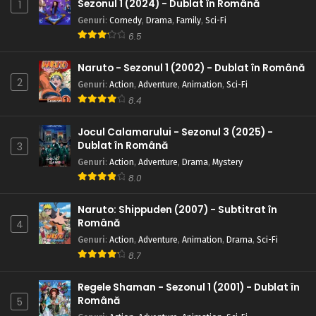
Sezonul 1 (2024) - Dublat în Română
1
Genuri
:
Comedy
,
Drama
,
Family
,
Sci-Fi
6.5
Naruto - Sezonul 1 (2002) - Dublat în Română
2
Genuri
:
Action
,
Adventure
,
Animation
,
Sci-Fi
8.4
Jocul Calamarului - Sezonul 3 (2025) -
Dublat în Română
3
Genuri
:
Action
,
Adventure
,
Drama
,
Mystery
8.0
Naruto: Shippuden (2007) - Subtitrat în
Română
4
Genuri
:
Action
,
Adventure
,
Animation
,
Drama
,
Sci-Fi
8.7
Regele Shaman - Sezonul 1 (2001) - Dublat în
Română
5