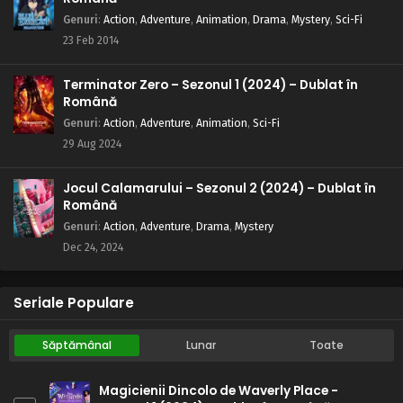
Genuri
:
Action
,
Adventure
,
Animation
,
Drama
,
Mystery
,
Sci-Fi
23 Feb 2014
Terminator Zero – Sezonul 1 (2024) – Dublat în
Română
Genuri
:
Action
,
Adventure
,
Animation
,
Sci-Fi
29 Aug 2024
Jocul Calamarului – Sezonul 2 (2024) – Dublat în
Română
Genuri
:
Action
,
Adventure
,
Drama
,
Mystery
Dec 24, 2024
Seriale Populare
Săptămânal
Lunar
Toate
Magicienii Dincolo de Waverly Place -