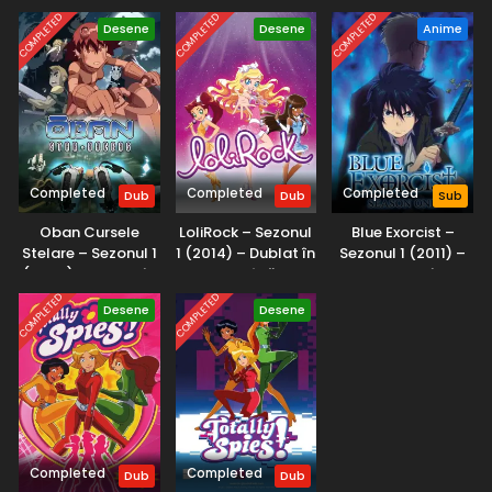
Midwest.
COMPLETED
COMPLETED
COMPLETED
Desene
Desene
Anime
Completed
Completed
Completed
Dub
Dub
Sub
Oban Cursele
LoliRock – Sezonul
Blue Exorcist –
Stelare – Sezonul 1
1 (2014) – Dublat în
Sezonul 1 (2011) –
(2006) – Dublat în
Română
Subtitrat în
Română
Română
COMPLETED
COMPLETED
Desene
Desene
Completed
Completed
Dub
Dub