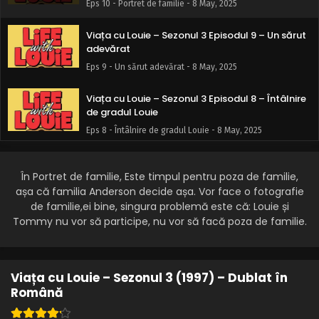
Eps 10 - Portret de familie - 8 May, 2025
Viața cu Louie – Sezonul 3 Episodul 9 – Un sărut
adevărat
Eps 9 - Un sărut adevărat - 8 May, 2025
Viața cu Louie – Sezonul 3 Episodul 8 – Întâlnire
de gradul Louie
Eps 8 - Întâlnire de gradul Louie - 8 May, 2025
Viața cu Louie – Sezonul 3 Episodul 7 – O
călătorie nebună cu Dl. Louie
În Portret de familie, Este timpul pentru poza de familie,
așa că familia Anderson decide așa. Vor face o fotografie
Eps 7 - O călătorie nebună cu Dl. Louie - 8 May, 2025
de familie,ei bine, singura problemă este că: Louie și
Tommy nu vor să participe, nu vor să facă poza de familie.
Viața cu Louie – Sezonul 3 Episodul 6 –
Halloween-ul lui Louie
Eps 6 - Halloween-ul lui Louie - 8 May, 2025
Viața cu Louie – Sezonul 3 (1997) – Dublat în
Viața cu Louie – Sezonul 3 Episodul 5 –
Română
Suplinitoarea