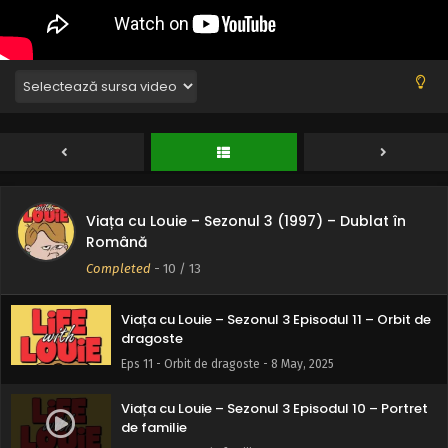
Viața cu Louie – Sezonul 3 Episodul 13 – Ziua
mamei
Eps 13 - Ziua mamei - 8 May, 2025
Viața cu Louie – Sezonul 3 (1997) – Dublat în
Viața cu Louie – Sezonul 3 Episodul 12 – Baschet
Română
sau gogoși
Completed
-
10
/ 13
Eps 12 - Baschet sau gogoși - 8 May, 2025
Viața cu Louie – Sezonul 3 Episodul 11 – Orbit de
dragoste
Eps 11 - Orbit de dragoste - 8 May, 2025
Viața cu Louie – Sezonul 3 Episodul 10 – Portret
de familie