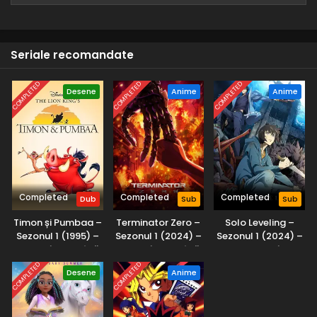
tată veteran militar. Adăugați la asta o serie de certuri
familiale de sărbători, o inundație, un Rambler vechi și un
peștișor auriu uriaș, și aveți fundalul pentru Life with Louie.
Fiecare episod este un portret plin de umor și căldură
Seriale recomandate
desprins din experiența reală a lui Louie Anderson ca copil în
Midwest.
COMPLETED
COMPLETED
COMPLETED
Desene
Anime
Anime
Completed
Completed
Completed
Dub
Sub
Sub
Timon și Pumbaa –
Terminator Zero –
Solo Leveling –
Sezonul 1 (1995) –
Sezonul 1 (2024) –
Sezonul 1 (2024) –
Dublat în Română
Dublat în Română
Subtitrat în
Română
COMPLETED
COMPLETED
Desene
Anime