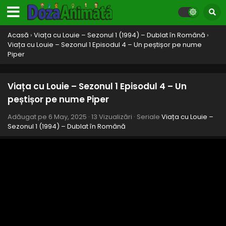
Acasă
›
Viața cu Louie – Sezonul 1 (1994) – Dublat în Română
›
Viața cu Louie – Sezonul 1 Episodul 4 – Un peștișor pe nume
Piper
Viața cu Louie – Sezonul 1 Episodul 12 – Născut
Viața cu Louie – Sezonul 1 Episodul 4 – Un
în rembler
peștișor pe nume Piper
Eps 12 - Născut în rembler - 6 May, 2025
Adăugat pe
6 May, 2025
·
13 Vizualizări
· Seriale
Viața cu Louie –
Sezonul 1 (1994) – Dublat în Română
Viața cu Louie – Sezonul 1 Episodul 11 – Un târg
de neuitat
Eps 11 - Un târg de neuitat - 6 May, 2025
Viața cu Louie – Sezonul 1 Episodul 10 – Iernile
din Cedar Knoll
Eps 10 - Iernile din Cedar Knoll - 6 May, 2025
Viața cu Louie – Sezonul 1 Episodul 9 – Pe urma