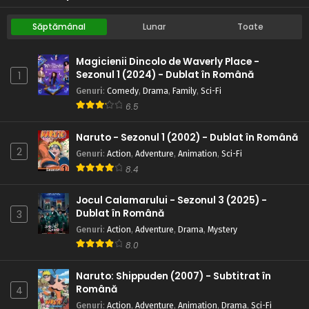
Săptămânal
Lunar
Toate
Magicienii Dincolo de Waverly Place -
Sezonul 1 (2024) - Dublat în Română
1
Genuri
:
Comedy
,
Drama
,
Family
,
Sci-Fi
6.5
Naruto - Sezonul 1 (2002) - Dublat în Română
2
Genuri
:
Action
,
Adventure
,
Animation
,
Sci-Fi
8.4
Jocul Calamarului - Sezonul 3 (2025) -
Dublat în Română
3
Genuri
:
Action
,
Adventure
,
Drama
,
Mystery
8.0
Naruto: Shippuden (2007) - Subtitrat în
Română
4
Genuri
:
Action
,
Adventure
,
Animation
,
Drama
,
Sci-Fi