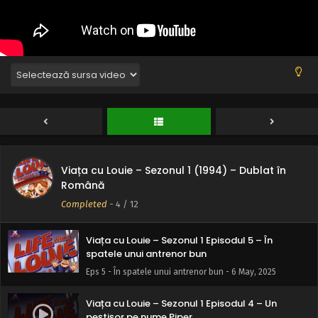
căpriorului
Eps 9 - Pe urma căpriorului - 6 May, 2025
Viața cu Louie – Sezonul 1 Episodul 8 – A patra zi
de joi din noiembrie
Eps 8 - A patra zi de joi din noiembrie - 6 May, 2025
Viața cu Louie – Sezonul 1 Episodul 7 – Durere
seminte și injecții antialergice
Eps 7 - Durere seminte și injecții antialergice - 6 May, 2025
Viața cu Louie – Sezonul 1 (1994) – Dublat în
Viața cu Louie – Sezonul 1 Episodul 6 – Miracolul
Română
din Cedar Knol Wisconsin
Completed
-
4
/ 12
Eps 6 - Miracolul din Cedar Knol Wisconsin - 6 May, 2025
Viața cu Louie – Sezonul 1 Episodul 5 – În
spatele unui antrenor bun
Eps 5 - În spatele unui antrenor bun - 6 May, 2025
Viața cu Louie – Sezonul 1 Episodul 4 – Un
peștișor pe nume Piper