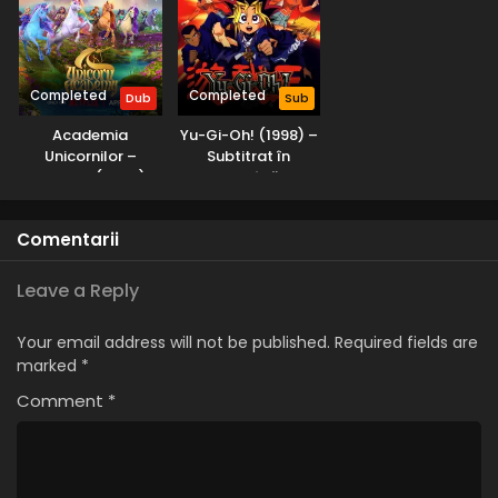
Completed
Completed
Dub
Sub
Academia
Yu-Gi-Oh! (1998) –
Unicornilor –
Subtitrat în
Sezonul 3 (2025) –
Română
Dublat în Română
Comentarii
Leave a Reply
Your email address will not be published.
Required fields are
marked
*
Comment
*