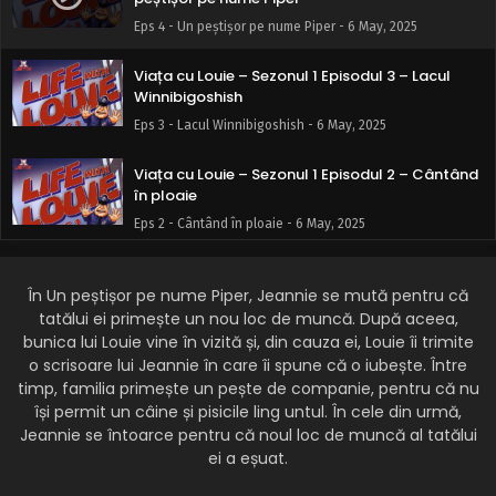
Eps 4 - Un peștișor pe nume Piper - 6 May, 2025
Viața cu Louie – Sezonul 1 Episodul 3 – Lacul
Winnibigoshish
Eps 3 - Lacul Winnibigoshish - 6 May, 2025
Viața cu Louie – Sezonul 1 Episodul 2 – Cântând
în ploaie
Eps 2 - Cântând în ploaie - 6 May, 2025
Viața cu Louie – Sezonul 1 Episodul 1 – Tata a
fost concediat
În Un peștișor pe nume Piper, Jeannie se mută pentru că
tatălui ei primește un nou loc de muncă. După aceea,
Eps 1 - Tata a fost concediat - 6 May, 2025
bunica lui Louie vine în vizită și, din cauza ei, Louie îi trimite
o scrisoare lui Jeannie în care îi spune că o iubește. Între
Viața cu Louie – Sezonul 1 Episod 0 – Un cadou
timp, familia primește un pește de companie, pentru că nu
de Crăciun pentru D-na Stillman
își permit un câine și pisicile ling untul. În cele din urmă,
Eps 0 - Un cadou de Crăciun pentru D-na Stillman - 6 May,
Jeannie se întoarce pentru că noul loc de muncă al tatălui
2025
ei a eșuat.