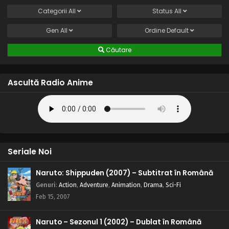
Categorii
All
Status
All
Gen
All
Ordine
Default
Căutare
Ascultă Radio Anime
Seriale Noi
Naruto: Shippuden (2007) – Subtitrat în Română
Genuri
:
Action
,
Adventure
,
Animation
,
Drama
,
Sci-Fi
Feb 15, 2007
Naruto – Sezonul 1 (2002) – Dublat în Română