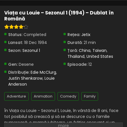
Viața cu Louie – Sezonul 1 (1994) – Dublat în
Română
Status:
Completed
Rețea:
Jetix
Lansat:
18 Dec 1994
Durată:
21 min
Sezon:
Sezonul 1
Țară:
China
,
Taiwan
,
Thailand
,
United States
Gen:
Desene
Episoade:
12
Distribuție:
Edie McClurg
,
Justin Shenkarow
,
Louie
Anderson
Adventure
Animation
Comedy
Family
În Viața cu Louie - Sezonul 1, Louie, în vârstă de 8 ani, face
tot posibilul să crească și să se descurce cu o familie
numeroasă, o mamă iubitoare, un frățior enervant și un