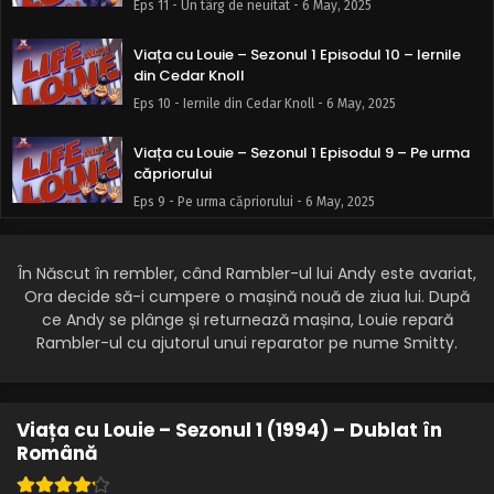
Eps 11 - Un târg de neuitat - 6 May, 2025
Viața cu Louie – Sezonul 1 Episodul 10 – Iernile
din Cedar Knoll
Eps 10 - Iernile din Cedar Knoll - 6 May, 2025
Viața cu Louie – Sezonul 1 Episodul 9 – Pe urma
căpriorului
Eps 9 - Pe urma căpriorului - 6 May, 2025
Viața cu Louie – Sezonul 1 Episodul 8 – A patra zi
de joi din noiembrie
În Născut în rembler, când Rambler-ul lui Andy este avariat,
Ora decide să-i cumpere o mașină nouă de ziua lui. După
Eps 8 - A patra zi de joi din noiembrie - 6 May, 2025
ce Andy se plânge și returnează mașina, Louie repară
Rambler-ul cu ajutorul unui reparator pe nume Smitty.
Viața cu Louie – Sezonul 1 Episodul 7 – Durere
seminte și injecții antialergice
Eps 7 - Durere seminte și injecții antialergice - 6 May, 2025
Viața cu Louie – Sezonul 1 (1994) – Dublat în
Viața cu Louie – Sezonul 1 Episodul 6 – Miracolul
Română
din Cedar Knol Wisconsin