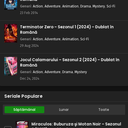
Genuri
:
Action
,
Adventure
,
Animation
,
Drama
,
Mystery
,
Sci-Fi
23 Feb 2014
Terminator Zero – Sezonul 1 (2024) – Dublat în
Română
Genuri
:
Action
,
Adventure
,
Animation
,
Sci-Fi
29 Aug 2024
Jocul Calamarului – Sezonul 2 (2024) – Dublat în
Română
Genuri
:
Action
,
Adventure
,
Drama
,
Mystery
Dec 24, 2024
Seriale Populare
Săptămânal
Lunar
Toate
Miraculos: Buburuza şi Motan Noir – Sezonul