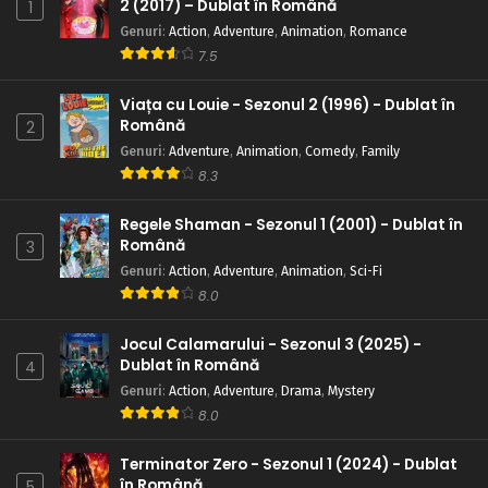
2 (2017) – Dublat în Română
1
Genuri
:
Action
,
Adventure
,
Animation
,
Romance
7.5
Viața cu Louie - Sezonul 2 (1996) - Dublat în
Română
2
Genuri
:
Adventure
,
Animation
,
Comedy
,
Family
8.3
Regele Shaman - Sezonul 1 (2001) - Dublat în
Română
3
Genuri
:
Action
,
Adventure
,
Animation
,
Sci-Fi
8.0
Jocul Calamarului - Sezonul 3 (2025) -
Dublat în Română
4
Genuri
:
Action
,
Adventure
,
Drama
,
Mystery
8.0
Terminator Zero - Sezonul 1 (2024) - Dublat
în Română
5