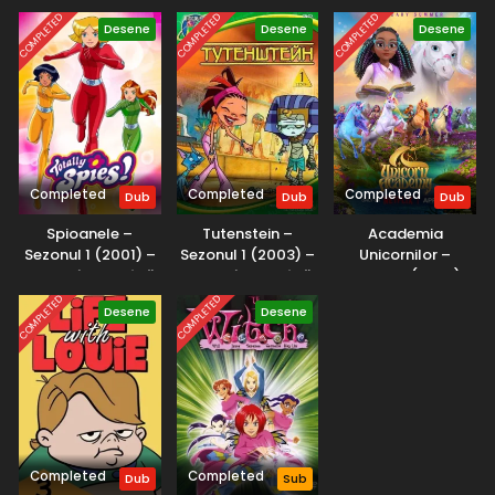
Midwest.
COMPLETED
COMPLETED
COMPLETED
Desene
Desene
Desene
Viața cu Louie – Sezonul 1 Episod 0 – Un cadou
de Crăciun pentru D-na Stillman
Eps 0 - Un cadou de Crăciun pentru D-na Stillman - 6 May,
2025
Completed
Completed
Completed
Dub
Dub
Dub
Spioanele –
Tutenstein –
Academia
Sezonul 1 (2001) –
Sezonul 1 (2003) –
Unicornilor –
Dublat în Română
Dublat în Română
Sezonul 3 (2025) –
Dublat în Română
COMPLETED
COMPLETED
Desene
Desene
Completed
Completed
Dub
Sub