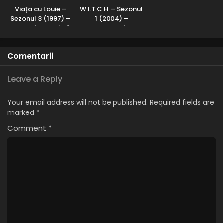
Viața cu Louie –
W.I.T.C.H. – Sezonul
Sezonul 3 (1997) –
1 (2004) –
Dublat în Română
Subtitrat în
Română
Comentarii
Leave a Reply
Your email address will not be published.
Required fields are
marked
*
Comment
*