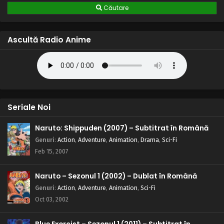
Căutare
Ascultă Radio Anime
Seriale Noi
Naruto: Shippuden (2007) – Subtitrat în Română
Genuri
:
Action
,
Adventure
,
Animation
,
Drama
,
Sci-Fi
Feb 15, 2007
Naruto – Sezonul 1 (2002) – Dublat în Română
Genuri
:
Action
,
Adventure
,
Animation
,
Sci-Fi
Oct 03, 2002