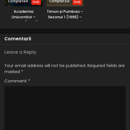
Completed
Completed
Dub
Dub
Ce-i cu Andy? – Sezonul 2 Episodul 9 – Jocurile
Academia
Timon și Pumbaa –
minții
Unicornilor –
Sezonul 1 (1995) –
Sezonul 3 (2025) –
Dublat în Română
Eps 9 - Jocurile minții - 11 May, 2025
Dublat în Română
Ce-i cu Andy? – Sezonul 2 Episodul 8 –
Comentarii
Concursul de atletism
Eps 8 - Concursul de atletism - 11 May, 2025
Leave a Reply
Ce-i cu Andy? – Sezonul 2 Episodul 7 – Păzea
Your email address will not be published.
Required fields are
Eps 7 - Păzea - 11 May, 2025
marked
*
Comment
*
Ce-i cu Andy? – Sezonul 2 Episodul 6 – O
situație lipicioasă
Eps 6 - O situație lipicioasă - 11 May, 2025
Ce-i cu Andy? – Sezonul 2 Episodul 5 – Fiasco
cu hârtia igienică
Eps 5 - Fiasco cu hârtia igienică - 11 May, 2025