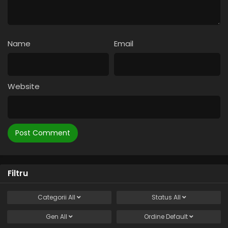
Ce-i cu Andy? – Sezonul 2 Episodul 4 – Dă-i
înainte Andy!
Eps 4 - Dă-i înainte Andy! - 11 May, 2025
Name
Email
Ce-i cu Andy? – Sezonul 2 Episodul 3 – Fructul
muzical
Eps 3 - Fructul muzical - 11 May, 2025
Website
Ce-i cu Andy? – Sezonul 2 Episodul 2 –
Norocosul
Eps 2 - Norocosul - 11 May, 2025
Ce-i cu Andy? – Sezonul 2 Episodul 1 – Ce-i cu
Jean Thomas?
Eps 1 - Ce-i cu Jean Thomas? - 11 May, 2025
Filtru
Categorii
All
Status
All
Gen
All
Ordine
Default