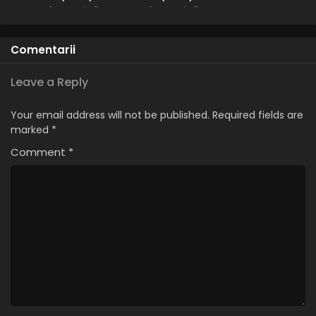
Dublat în Română
Dublat în Română
Comentarii
Leave a Reply
Your email address will not be published.
Required fields are
marked
*
Comment
*