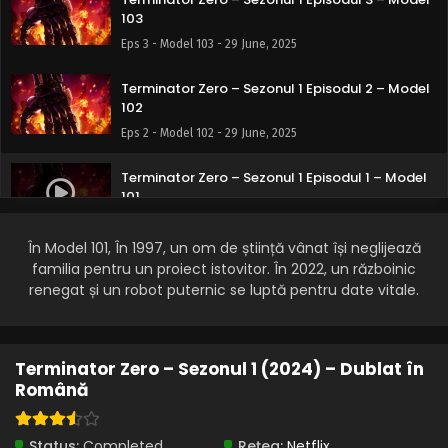
103
Eps 3 - Model 103 - 29 June, 2025
Terminator Zero – Sezonul 1 Episodul 2 – Model
102
Eps 2 - Model 102 - 29 June, 2025
Terminator Zero – Sezonul 1 Episodul 1 – Model
101
Eps 1 - Model 101 - 29 June, 2025
În Model 101, În 1997, un om de știință vânat își neglijează
familia pentru un proiect istovitor. În 2022, un războinic
renegat și un robot puternic se luptă pentru date vitale.
Terminator Zero – Sezonul 1 (2024) – Dublat în
Română
Status:
Completed
Rețea:
Netflix