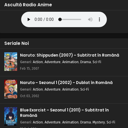
Ascultă Radio Anime
Seriale Noi
Naruto: Shippuden (2007) – Subtitrat în Română
Genuri
:
Action
,
Adventure
,
Animation
,
Drama
,
Sci-Fi
Feb 15, 2007
Naruto – Sezonul 1 (2002) – Dublat în Română
Genuri
:
Action
,
Adventure
,
Animation
,
Sci-Fi
Oct 03, 2002
Blue Exorcist – Sezonul 1 (2011) – Subtitrat în
Română
Genuri
:
Action
,
Adventure
,
Animation
,
Drama
,
Mystery
,
Sci-Fi