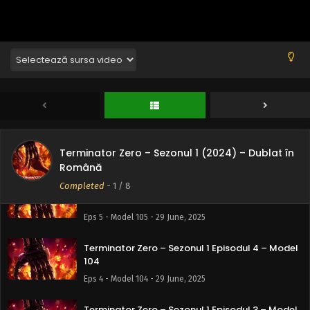
Terminator Zero – Sezonul 1 Episodul 8 – Model
108
Eps 8 - Model 108 - 29 June, 2025
Terminator Zero – Sezonul 1 Episodul 7 – Model
107
Eps 7 - Model 107 - 29 June, 2025
Terminator Zero – Sezonul 1 Episodul 6 – Model
106
Terminator Zero – Sezonul 1 (2024) – Dublat în
Eps 6 - Model 106 - 29 June, 2025
Română
Terminator Zero – Sezonul 1 Episodul 5 – Model
Completed
-
1
/ 8
105
Eps 5 - Model 105 - 29 June, 2025
Terminator Zero – Sezonul 1 Episodul 4 – Model
104
Eps 4 - Model 104 - 29 June, 2025
Terminator Zero – Sezonul 1 Episodul 3 – Model