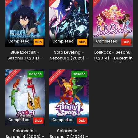
Completed
Completed
Completed
Sub
Sub
Dub
Blue Exorcist –
Solo Leveling –
LoliRock – Sezonul
Sezonul 1 (2011) –
Sezonul 2 (2025) –
1 (2014) – Dublat în
Subtitrat în
Subtitrat în
Română
Română
Română
COMPLETED
COMPLETED
Desene
Desene
Completed
Completed
Dub
Dub
Spioanele –
Spioanele –
Sezonul 4 (2006) –
Sezonul 7 (2024) –