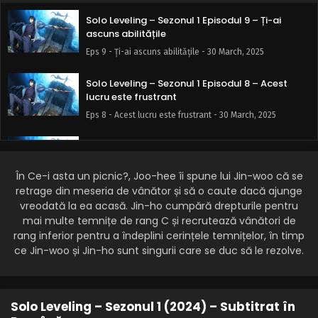
Solo Leveling – Sezonul 1 Episodul 9 – Ți-ai
ascuns abilitățile
Eps 9 - Ți-ai ascuns abilitățile - 30 March, 2025
Solo Leveling – Sezonul 1 Episodul 8 – Acest
lucru este frustrant
Eps 8 - Acest lucru este frustrant - 30 March, 2025
Solo Leveling – Sezonul 1 Episodul 7.5 – Cum să
devii mai puternic
În Ce-i asta un picnic?, Joo-hee îi spune lui Jin-woo că se
Eps 7.5 - Cum să devii mai puternic - 30 March, 2025
retrage din meseria de vânător și să o caute dacă ajunge
vreodată la ea acasă. Jin-ho cumpără drepturile pentru
Solo Leveling – Sezonul 1 Episodul 7 – Să vedem
mai multe temnițe de rang C și recrutează vânători de
cât de departe pot ajunge
rang inferior pentru a îndeplini cerințele temnițelor, în timp
Eps 7 - Să vedem cât de departe pot ajunge - 30 March,
ce Jin-woo și Jin-ho sunt singurii care se duc să le rezolve.
2025
Solo Leveling – Sezonul 1 Episodul 6 – Începe
adevărata vânătoare
Solo Leveling – Sezonul 1 (2024) – Subtitrat în