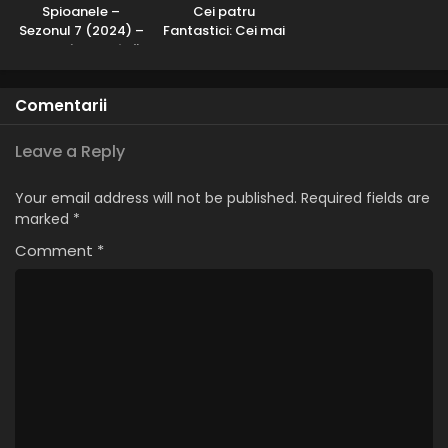
Spioanele –
Cei patru
Sezonul 7 (2024) –
Fantastici: Cei mai
Dublat în Română
buni eroi ai lumii –
Sezonul 1 (2006) –
Dublat în Română
Comentarii
Leave a Reply
Your email address will not be published.
Required fields are
marked
*
Comment
*