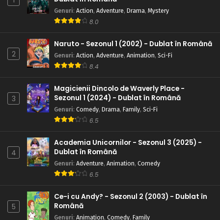
1
Genuri
:
Action
,
Adventure
,
Drama
,
Mystery
8.0
Naruto - Sezonul 1 (2002) - Dublat în Română
2
Genuri
:
Action
,
Adventure
,
Animation
,
Sci-Fi
8.4
Magicienii Dincolo de Waverly Place -
Sezonul 1 (2024) - Dublat în Română
3
Genuri
:
Comedy
,
Drama
,
Family
,
Sci-Fi
6.5
Academia Unicornilor - Sezonul 3 (2025) -
Dublat în Română
4
Genuri
:
Adventure
,
Animation
,
Comedy
6.5
Ce-i cu Andy? - Sezonul 2 (2003) - Dublat în
Română
5
Genuri
:
Animation
,
Comedy
,
Family