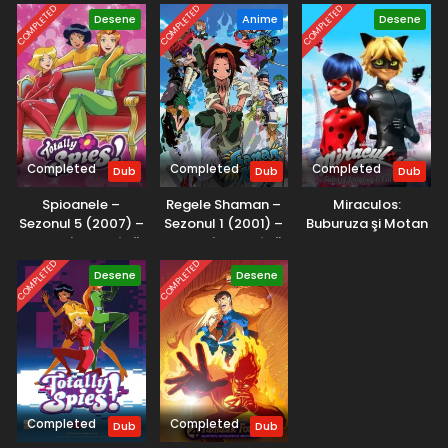
COMPLETED
COMPLETED
COMPLETED
Desene
Anime
Desene
Completed
Completed
Completed
Dub
Dub
Dub
Spioanele –
Regele Shaman –
Miraculos:
Sezonul 5 (2007) –
Sezonul 1 (2001) –
Buburuza şi Motan
Dublat în Română
Dublat în Română
Noir – Sezonul 1
(2015) – Dublat în
COMPLETED
COMPLETED
Desene
Desene
Română
Completed
Completed
Dub
Dub