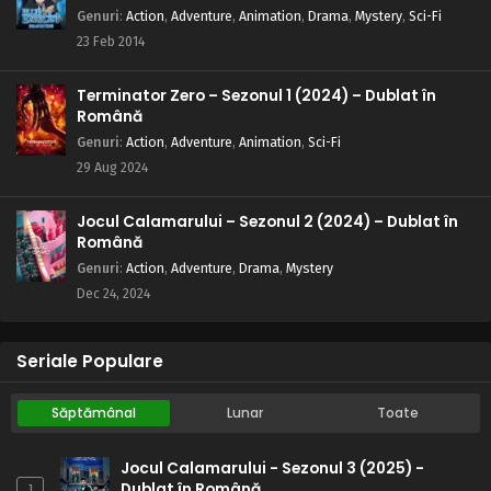
Genuri
:
Action
,
Adventure
,
Animation
,
Drama
,
Mystery
,
Sci-Fi
23 Feb 2014
Terminator Zero – Sezonul 1 (2024) – Dublat în
Română
Genuri
:
Action
,
Adventure
,
Animation
,
Sci-Fi
29 Aug 2024
Jocul Calamarului – Sezonul 2 (2024) – Dublat în
Română
Genuri
:
Action
,
Adventure
,
Drama
,
Mystery
Dec 24, 2024
Seriale Populare
Săptămânal
Lunar
Toate
Jocul Calamarului - Sezonul 3 (2025) -
Dublat în Română