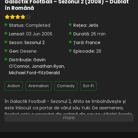
Galactik Football – Sezonul 2 (2008) – Dublat
în Română
Status:
Completed
Rețea:
Jetix
Lansat:
03 Jun 2006
Durată:
26 min
Sezon:
Sezonul 2
Țară:
France
Gen:
Desene
Episoade:
26
Distribuție:
Gavin
O'Connor
,
Jonathan Ryan
,
Michael Ford-FitzGerald
Action
Animation
Comedy
Sci-Fi
În Galactik Football - Sezonul 2, Ahito se îmbolnăvește și
este înlocuit ca portar de vărul său Yuki. De asemenea,
Rocket este suspendat din echipă din cauza utilizării ilegale
a Respirației și este înlocuit de Mark, un alt tânăr fotbalist
akillian, care fusese considerat anterior ca jucător de
rezervă. În absența lui Rocket, D'Jok este făcut căpitan.