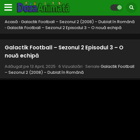
Eps 13 - Fără flux - 13 April, 2025
Galactik Football – Sezonul 2 Episodul 12 –
Acasă
›
Galactik Football – Sezonul 2 (2008) – Dublat în Română
Ultima șansă
›
Galactik Football – Sezonul 2 Episodul 3 – O nouă echipă
Eps 12 - Ultima șansă - 13 April, 2025
Galactik Football – Sezonul 2 Episodul 11 –
Galactik Football – Sezonul 2 Episodul 3 – O
Campionii se împiedică
nouă echipă
Eps 11 - Campionii se împiedică - 13 April, 2025
Adăugat pe
13 April, 2025
·
6 Vizualizări
· Seriale
Galactik Football
– Sezonul 2 (2008) – Dublat în Română
Galactik Football – Sezonul 2 Episodul 10 –
Rocket contra Sinedd
Eps 10 - Rocket contra Sinedd - 13 April, 2025
Galactik Football – Sezonul 2 Episodul 9 –
Echipa stelelor
Eps 9 - Echipa stelelor - 13 April, 2025
Galactik Football – Sezonul 2 Episodul 8 –
Coborârea lui Rocket