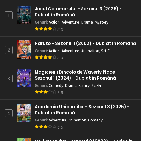
Jocul Calamarului - Sezonul 3 (2025) -
Dublat în Română
1
Genuri
:
Action
,
Adventure
,
Drama
,
Mystery
8.0
Naruto - Sezonul 1 (2002) - Dublat în Română
2
Genuri
:
Action
,
Adventure
,
Animation
,
Sci-Fi
8.4
Magicienii Dincolo de Waverly Place -
Sezonul 1 (2024) - Dublat în Română
3
Genuri
:
Comedy
,
Drama
,
Family
,
Sci-Fi
6.5
Academia Unicornilor - Sezonul 3 (2025) -
Dublat în Română
4
Genuri
:
Adventure
,
Animation
,
Comedy
6.5