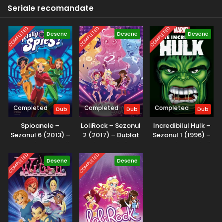
După recuperarea lui Ahito, el și Yuki împart îndatoririle de
Seriale recomandate
portar, iar la constatarea în favoarea sa, Liga îi permite lui
Rocket să revină în echipă, ceea ce a și făcut în cele din
COMPLETED
COMPLETED
COMPLETED
urmă. D'Jok rămâne căpitan la revenirea lui Rocket și
Desene
Desene
Desene
conduce echipa la o a doua victorie consecutivă în GFC.
Completed
Completed
Completed
Dub
Dub
Dub
Spioanele –
LoliRock – Sezonul
Incredibilul Hulk –
Sezonul 6 (2013) –
2 (2017) – Dublat
Sezonul 1 (1996) –
Dublat în Română
în Română
Dublat în Română
COMPLETED
COMPLETED
Desene
Desene