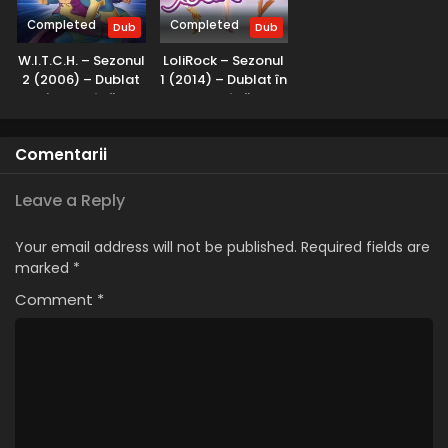
Completed
Completed
Dub
Dub
W.I.T.C.H. – Sezonul
LoliRock – Sezonul
2 (2006) – Dublat
1 (2014) – Dublat în
în Română
Română
Comentarii
Leave a Reply
Your email address will not be published.
Required fields are
marked
*
Comment
*