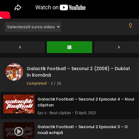
Eps 8 - Coborârea lui Rocket - 13 April, 2025
Galactik Football – Sezonul 2 Episodul 7 –
Îndoiala launtrică
Eps 7 - Îndoiala launtrică - 13 April, 2025
Galactik Football – Sezonul 2 Episodul 6 –
Netherball e cel mai tare
Eps 6 - Netherball e cel mai tare - 13 April, 2025
Galactik Football – Sezonul 2 (2008) – Dublat
Galactik Football – Sezonul 2 Episodul 5 –
în Română
Întoarcerea acasă
Completed
-
3
/ 26
Eps 5 - Întoarcerea acasă - 13 April, 2025
Galactik Football – Sezonul 2 Episodul 4 – Noul
căpitan
Eps 4 - Noul căpitan - 13 April, 2025
Galactik Football – Sezonul 2 Episodul 3 – O
nouă echipă