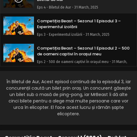
Eps 4 - Biletul de Aur - 31 March, 2025
Competiția Beast – Sezonul 1 Episodul 3 –
Experimentul izolării
Eps 3 - Experimentul izolării - 31 March, 2025
Competiția Beast – Sezonul 1 Episodul 2 – 500
de oameni captivi în orașul meu
Eps 2 - 500 de oameni captivi în orașul meu - 31 March,
2025
În Biletul de Aur, Acest episod continuă de la episodul 3, iar
Competiția Beast – Sezonul 1 Episodul 1 – 1000
de Oameni se luptă pentru 5.000.000 de dolari
concurenții caută un bilet prin oraș. Un concurent găsește
un bilet sub o masă de ping-pong, iar MrBeast îi dă alte
Eps 1 - 1000 de Oameni se luptă pentru 5.000.000 de
cinci bilete pentru a alege mai multe persoane care vor
dolari - 31 March, 2025
urca în elicopter. El face acest lucru și rămân șapte
elicoptere.