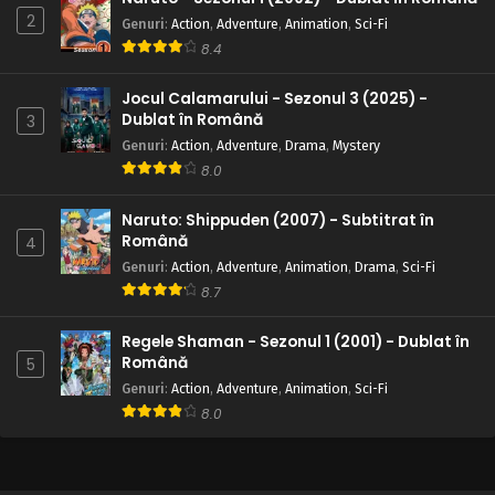
2
Genuri
:
Action
,
Adventure
,
Animation
,
Sci-Fi
8.4
Jocul Calamarului - Sezonul 3 (2025) -
Dublat în Română
3
Genuri
:
Action
,
Adventure
,
Drama
,
Mystery
8.0
Naruto: Shippuden (2007) - Subtitrat în
Română
4
Genuri
:
Action
,
Adventure
,
Animation
,
Drama
,
Sci-Fi
8.7
Regele Shaman - Sezonul 1 (2001) - Dublat în
Română
5
Genuri
:
Action
,
Adventure
,
Animation
,
Sci-Fi
8.0