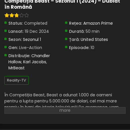
Competiția Beast – Sezonul 1 (2024) – Dublat
în Română
Status:
Completed
Rețea:
Amazon Prime
Lansat:
19 Dec 2024
Durată:
50 min
Sezon:
Sezonul 1
Țară:
United States
Gen:
Live-Action
Episoade:
10
Distribuție:
Chandler
Hallow
,
Karl Jacobs
,
MrBeast
Reality-TV
În Competiția Beast, Beast a adunat 1.000 de oameni
pentru a lupta pentru 5.000.000 de dolari, cel mai mare
premiu în bani din istoria televiziunii! De asemenea, vom
oferi o insulă privată, Lamborghini și alte milioane în bani pe
parcursul competiției! Mergeți și urmăriți cel mai tare show
făcut vreodată.