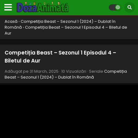
Acasă
›
Competiția Beast – Sezonul 1 (2024) – Dublat în
Română
›
Competiția Beast – Sezonul 1 Episodul 4 – Biletul de
Aur
Competiția Beast – Sezonul 1 Episodul 4 –
Biletul de Aur
Adăugat pe
31 March, 2025
·
10 Vizualizări
· Seriale
Competiția
Beast – Sezonul 1 (2024) – Dublat în Română
Competiția Beast – Sezonul 1 Episodul 10 –
Aruncarea cu banul pentru $10.000.000
Eps 10 - Aruncarea cu banul pentru $10.000.000 - 31
March, 2025
Competiția Beast – Sezonul 1 Episodul 9 –
Mituieste-ți drumul spre finală
Eps 9 - Mituieste-ți drumul spre finală - 31 March, 2025