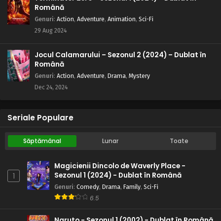
Română
Genuri
:
Action
,
Adventure
,
Animation
,
Sci-Fi
29 Aug 2024
Jocul Calamarului – Sezonul 2 (2024) – Dublat în
Română
Genuri
:
Action
,
Adventure
,
Drama
,
Mystery
Dec 24, 2024
Seriale Populare
Săptămânal
Lunar
Toate
Magicienii Dincolo de Waverly Place -
Sezonul 1 (2024) - Dublat în Română
1
Genuri
:
Comedy
,
Drama
,
Family
,
Sci-Fi
6.5
Naruto - Sezonul 1 (2002) - Dublat în Română