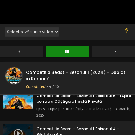
Competiția Beast – Sezonul 1 Episodul 8 –
Trădează-ți prietenul pentru $1.000.000
Eps 8 - Trădează-ți prietenul pentru $1.000.000 - 31
March, 2025
Competiția Beast – Sezonul 1 Episodul 7 –
Trenul eliminărilor
Eps 7 - Trenul eliminărilor - 31 March, 2025
Competiția Beast – Sezonul 1 Episodul 6 – Fizic
Competiția Beast – Sezonul 1 (2024) – Dublat
mental noroc… alegerea ta
în Română
Eps 6 - Fizic mental noroc... alegerea ta - 31 March, 2025
Completed
-
4
/ 10
Competiția Beast – Sezonul 1 Episodul 5 – Luptă
pentru a Câștiga o Insulă Privată
Eps 5 - Luptă pentru a Câștiga o Insulă Privată - 31 March,
2025
Competiția Beast – Sezonul 1 Episodul 4 –
Biletul de Aur