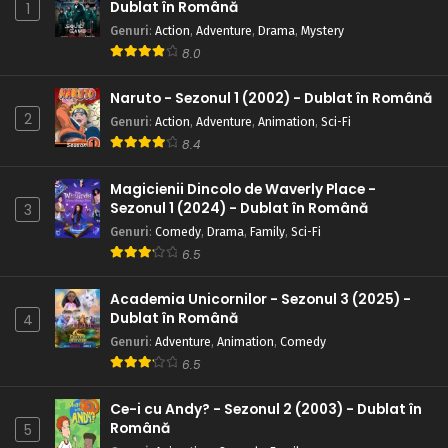
Dublat în Română
1
Genuri
:
Action
,
Adventure
,
Drama
,
Mystery
8.0
Naruto - Sezonul 1 (2002) - Dublat în Română
2
Genuri
:
Action
,
Adventure
,
Animation
,
Sci-Fi
8.4
Magicienii Dincolo de Waverly Place -
Sezonul 1 (2024) - Dublat în Română
3
Genuri
:
Comedy
,
Drama
,
Family
,
Sci-Fi
6.5
Academia Unicornilor - Sezonul 3 (2025) -
Dublat în Română
4
Genuri
:
Adventure
,
Animation
,
Comedy
6.5
Ce-i cu Andy? - Sezonul 2 (2003) - Dublat în
Română
5