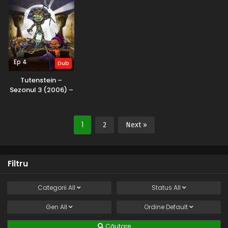
Ep 4
Dub
Tutenstein –
Sezonul 3 (2006) –
Dublat în Română
1
2
Next »
Filtru
Categorii
All
Status
All
Gen
All
Ordine
Default
Căutare