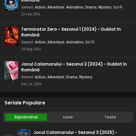
Română
Genuri
:
Action
,
Adventure
,
Animation
,
Drama
,
Mystery
,
Sci-Fi
23 Feb 2014
Terminator Zero – Sezonul 1 (2024) – Dublat în
Română
Genuri
:
Action
,
Adventure
,
Animation
,
Sci-Fi
29 Aug 2024
Jocul Calamarului – Sezonul 2 (2024) – Dublat în
Română
Genuri
:
Action
,
Adventure
,
Drama
,
Mystery
Dec 24, 2024
Seriale Populare
Săptămânal
Lunar
Toate
Jocul Calamarului - Sezonul 3 (2025) -