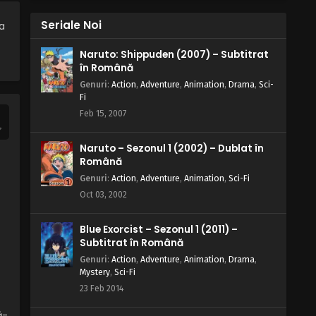
Eps 4 - De veghe în sarcofag - 23 June,
Seriale Noi
ca
2025
Naruto: Shippuden (2007) – Subtitrat
Tutenstein – Sezonul 3 Episodul 3 –
în Română
Irezistibilul
Genuri
:
Action
,
Adventure
,
Animation
,
Drama
,
Sci-
Eps 3 - Irezistibilul - 23 June, 2025
Fi
Feb 15, 2007
Tutenstein – Sezonul 3 Episodul 2 –
Odihnește în bucăți
Naruto – Sezonul 1 (2002) – Dublat în
Eps 2 - Odihnește în bucăți - 23 June, 2025
Română
Genuri
:
Action
,
Adventure
,
Animation
,
Sci-Fi
Tutenstein – Sezonul 3 Episodul 1 –
Oct 03, 2002
Copilul se întoarce
Eps 1 - Copilul se întoarce - 23 June, 2025
Blue Exorcist – Sezonul 1 (2011) –
Subtitrat în Română
Genuri
:
Action
,
Adventure
,
Animation
,
Drama
,
Mystery
,
Sci-Fi
23 Feb 2014
ă-