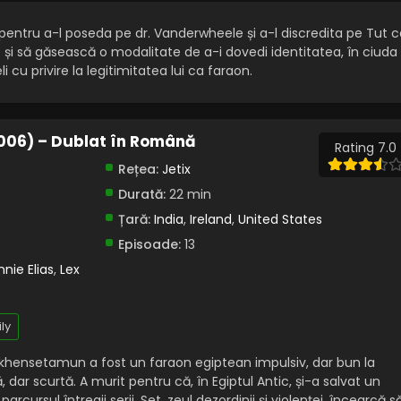
n pentru a-l poseda pe dr. Vanderwheele și a-l discredita pe Tut 
t și să găsească o modalitate de a-i dovedi identitatea, în ciuda
i cu privire la legitimitatea lui ca faraon.
2006) – Dublat în Română
Rating 7.0
Rețea:
Jetix
Durată:
22 min
Țară:
India
,
Ireland
,
United States
Episoade:
13
nie Elias
,
Lex
ly
nkhensetamun a fost un faraon egiptean impulsiv, dar bun la
, dar scurtă. A murit pentru că, în Egiptul Antic, și-a salvat un
arcursul întregii serii, Set, zeul dezordinii și violenței, încearcă s