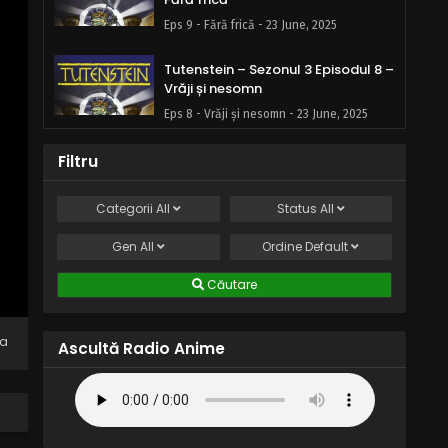
Eps 9 - Fără frică - 23 June, 2025
Tutenstein – Sezonul 3 Episodul 8 –
Vrăji și nesomn
Eps 8 - Vrăji și nesomn - 23 June, 2025
Tutenstein – Sezonul 3 Episodul 7 –
Filtru
Tut apărătorul
Eps 7 - Tut apărătorul - 23 June, 2025
Categorii
All
Status
All
Gen
All
Tutenstein – Sezonul 3 Episodul 6 –
Ordine
Default
A fi sau a nu fi
Căutare
Eps 6 - A fi sau a nu fi - 23 June, 2025
Tutenstein – Sezonul 3 Episodul 5 –
na
Ascultă Radio Anime
Adevărul doare
Eps 5 - Adevărul doare - 23 June, 2025
Tutenstein – Sezonul 3 Episodul 4 –
De veghe în sarcofag