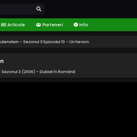
Articole
Parteneri
Info
Tutenstein – Sezonul 3 Episodul 10 – Un faraon
on
– Sezonul 3 (2006) – Dublat în Română