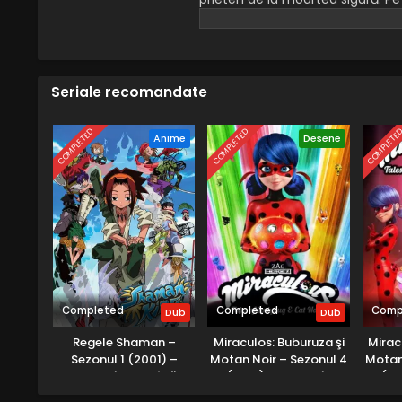
l distrugă pe Tut și să pună mân
Seriale recomandate
COMPLETED
COMPLETED
COMPLETE
Anime
Desene
Completed
Completed
Comp
Dub
Dub
Regele Shaman –
Miraculos: Buburuza şi
Mirac
Sezonul 1 (2001) –
Motan Noir – Sezonul 4
Motan
Dublat în Română
(2021) – Dublat în
(20
Română