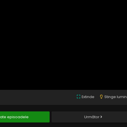
Extinde
Stinge lumi
ate episoadele
Următor