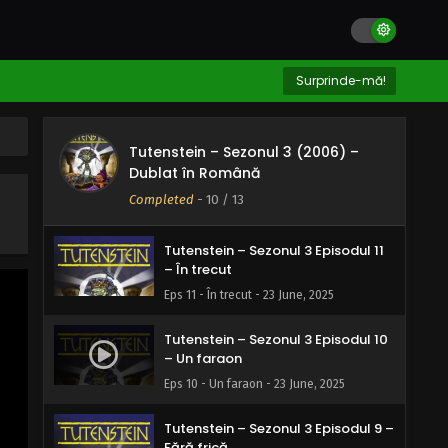
Tutenstein – Sezonul 3 Episodul 13
– Păstrează-ți ochiul călător
pentru tine
Eps 13 - Păstrează-ți ochiul călător pentru
Surprinde-mă!
tine - 23 June, 2025
Tutenstein – Sezonul 3 Episodul 12
Tutenstein – Sezonul 3 (2006) –
– Mica problemă a lui Tut
Dublat în Română
Eps 12 - Mica problemă a lui Tut - 23 June,
Completed
-
10
/ 13
2025
Tutenstein – Sezonul 3 Episodul 11
– În trecut
Eps 11 - În trecut - 23 June, 2025
Tutenstein – Sezonul 3 Episodul 10
– Un faraon
Eps 10 - Un faraon - 23 June, 2025
Tutenstein – Sezonul 3 Episodul 9 –
Fără frică