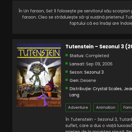
În Un faraon, Set îl folosește pe servitorul său scorpio
faraon. Cleo se străduiește să-și susțină prietenul Tu
faptului că ea însăși are îndoiel
Tutenstein – Sezonul 3 (
Status:
Completed
Lansat:
Sep 09, 2006
Sezon:
Sezonul 3
Gen:
Desene
Distribuție:
Crystal Scales
,
Jean
Lang
Adventure
Animation
Fami
În Tutenstein - Sezonul 3, Tuta
suflet, care a dus o viață luxoasă
prieten de la moartea sigură. Pe p