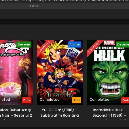
a pe sceptru pentru a deveni stăpânul tuturor.
D
COMPLETED
COMPLETED
Desene
Anime
Desen
leted
Completed
Completed
Dub
Sub
Du
ulos: Buburuza şi
Yu-Gi-Oh! (1998) –
Incredibilul Hulk –
 Noir – Sezonul 2
Subtitrat în Română
Sezonul 1 (1996) –
17) – Dublat în
Dublat în Română
Română