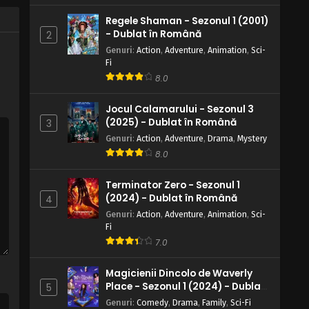
Regele Shaman - Sezonul 1 (2001)
- Dublat în Română
2
Genuri
:
Action
,
Adventure
,
Animation
,
Sci-
Fi
8.0
Jocul Calamarului - Sezonul 3
(2025) - Dublat în Română
3
Genuri
:
Action
,
Adventure
,
Drama
,
Mystery
8.0
Terminator Zero - Sezonul 1
(2024) - Dublat în Română
4
Genuri
:
Action
,
Adventure
,
Animation
,
Sci-
Fi
7.0
Magicienii Dincolo de Waverly
Place - Sezonul 1 (2024) - Dublat
5
în Română
Genuri
:
Comedy
,
Drama
,
Family
,
Sci-Fi