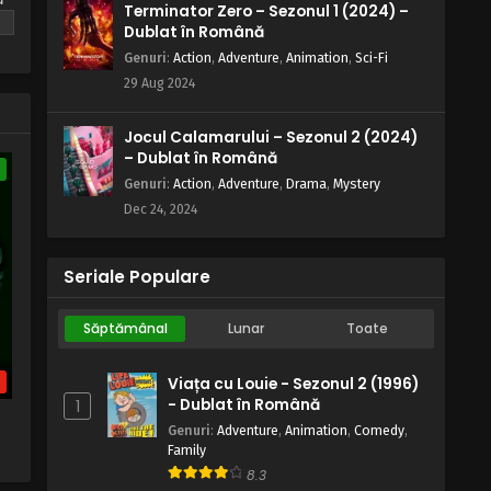
Terminator Zero – Sezonul 1 (2024) –
Dublat în Română
Genuri
:
Action
,
Adventure
,
Animation
,
Sci-Fi
29 Aug 2024
Jocul Calamarului – Sezonul 2 (2024)
– Dublat în Română
e
Genuri
:
Action
,
Adventure
,
Drama
,
Mystery
Dec 24, 2024
Seriale Populare
Săptămânal
Lunar
Toate
b
Viața cu Louie - Sezonul 2 (1996)
- Dublat în Română
1
Genuri
:
Adventure
,
Animation
,
Comedy
,
Family
8.3