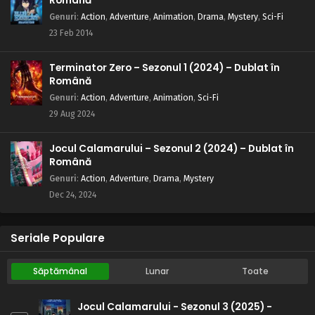
Română
Genuri
:
Action
,
Adventure
,
Animation
,
Drama
,
Mystery
,
Sci-Fi
23 Feb 2014
Terminator Zero – Sezonul 1 (2024) – Dublat în
Română
Genuri
:
Action
,
Adventure
,
Animation
,
Sci-Fi
29 Aug 2024
Jocul Calamarului – Sezonul 2 (2024) – Dublat în
Română
Genuri
:
Action
,
Adventure
,
Drama
,
Mystery
Dec 24, 2024
Seriale Populare
Săptămânal
Lunar
Toate
Jocul Calamarului - Sezonul 3 (2025) -