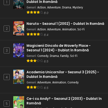
Dublat în Română
1
Genuri
:
Action
,
Adventure
,
Drama
,
Mystery
8.0
Naruto - Sezonul 1 (2002) - Dublat în Română
2
Genuri
:
Action
,
Adventure
,
Animation
,
Sci-Fi
8.4
Magicienii Dincolo de Waverly Place -
Sezonul 1 (2024) - Dublat în Română
3
Genuri
:
Comedy
,
Drama
,
Family
,
Sci-Fi
6.5
Academia Unicornilor - Sezonul 3 (2025) -
Dublat în Română
4
Genuri
:
Adventure
,
Animation
,
Comedy
6.5
Ce-i cu Andy? - Sezonul 2 (2003) - Dublat în
Română
5