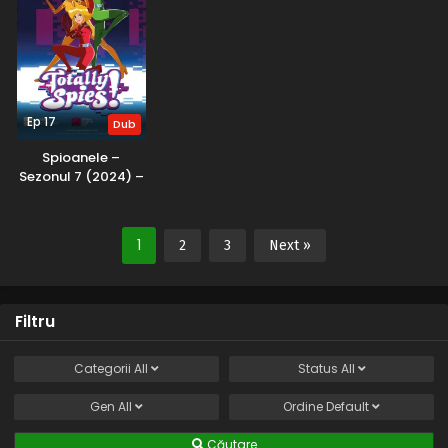
Ep 17
Dub
Spioanele –
Sezonul 7 (2024) –
Dublat în Română
1
2
3
Next »
Filtru
Categorii
All
Status
All
Gen
All
Ordine
Default
Căutare