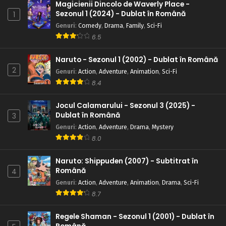
Magicienii Dincolo de Waverly Place -
Sezonul 1 (2024) - Dublat în Română
1
Genuri
:
Comedy
,
Drama
,
Family
,
Sci-Fi
6.5
Naruto - Sezonul 1 (2002) - Dublat în Română
2
Genuri
:
Action
,
Adventure
,
Animation
,
Sci-Fi
8.4
Jocul Calamarului - Sezonul 3 (2025) -
Dublat în Română
3
Genuri
:
Action
,
Adventure
,
Drama
,
Mystery
8.0
Naruto: Shippuden (2007) - Subtitrat în
Română
4
Genuri
:
Action
,
Adventure
,
Animation
,
Drama
,
Sci-Fi
8.7
Regele Shaman - Sezonul 1 (2001) - Dublat în