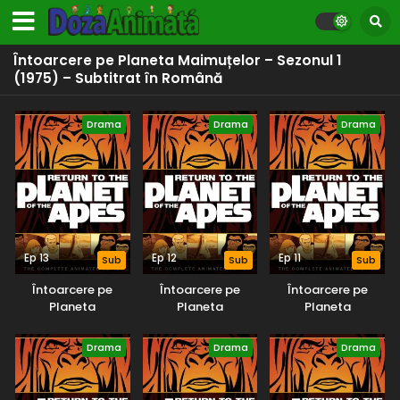
Întoarcere pe Planeta Maimuțelor – Sezonul 1
(1975) – Subtitrat în Română
Drama
Drama
Drama
Ep 13
Ep 12
Ep 11
Sub
Sub
Sub
Întoarcere pe
Întoarcere pe
Întoarcere pe
Planeta
Planeta
Planeta
Maimuțelor –
Maimuțelor –
Maimuțelor –
Sezonul 1 (1975) –
Sezonul 1 (1975) –
Sezonul 1 (1975) –
Drama
Drama
Drama
Subtitrat în
Subtitrat în
Subtitrat în
Română
Română
Română