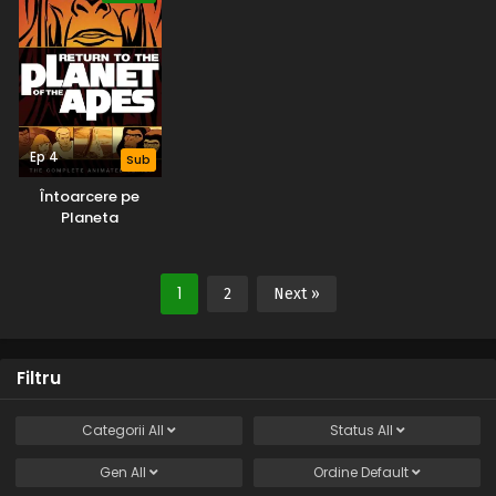
Subtitrat în
Subtitrat în
Subtitrat în
Română
Română
Română
Ep 4
Sub
Întoarcere pe
Planeta
Maimuțelor –
Sezonul 1 (1975) –
Subtitrat în
1
2
Next »
Română
Filtru
Categorii
All
Status
All
Gen
All
Ordine
Default