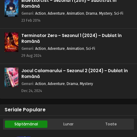
Blue Exorcist – Sezonul 1 (2011) – Subtitrat în
Română
Genuri
:
Action
,
Adventure
,
Animation
,
Drama
,
Mystery
,
Sci-Fi
23 Feb 2014
Terminator Zero – Sezonul 1 (2024) – Dublat în
Română
Genuri
:
Action
,
Adventure
,
Animation
,
Sci-Fi
29 Aug 2024
Jocul Calamarului – Sezonul 2 (2024) – Dublat în
Română
Genuri
:
Action
,
Adventure
,
Drama
,
Mystery
Dec 24, 2024
Seriale Populare
Săptămânal
Lunar
Toate