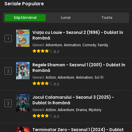
Seriale Populare
Săptămânal
Lunar
Toate
Viața cu Louie - Sezonul 2 (1996) - Dublat în
Română
1
Genuri
:
Adventure
,
Animation
,
Comedy
,
Family
8.3
Regele Shaman - Sezonul 1 (2001) - Dublat în
Română
2
Genuri
:
Action
,
Adventure
,
Animation
,
Sci-Fi
8.0
Jocul Calamarului - Sezonul 3 (2025) -
Dublat în Română
3
Genuri
:
Action
,
Adventure
,
Drama
,
Mystery
8.0
Terminator Zero - Sezonul 1 (2024) - Dublat