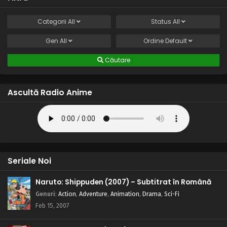
Categorii
All
Status
All
Gen
All
Ordine
Default
Căutare
Ascultă Radio Anime
Seriale Noi
Naruto: Shippuden (2007) – Subtitrat în Română
Genuri
:
Action
,
Adventure
,
Animation
,
Drama
,
Sci-Fi
Feb 15, 2007