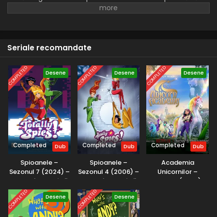
ducă o viață normală de adolescentă. În primul sezon, ea
este înscrisă la Mary Pickford Junior High.
Seriale recomandate
COMPLETED
COMPLETED
COMPLETED
Desene
Desene
Desene
Completed
Completed
Completed
Dub
Dub
Dub
Spioanele –
Spioanele –
Academia
Sezonul 7 (2024) –
Sezonul 4 (2006) –
Unicornilor –
Dublat în Română
Dublat în Română
Sezonul 1 (2023) –
Dublat în Română
COMPLETED
COMPLETED
Desene
Desene