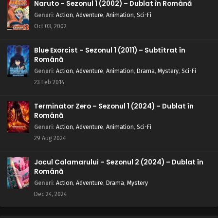
Naruto – Sezonul 1 (2002) – Dublat în Română
Genuri
:
Action
,
Adventure
,
Animation
,
Sci-Fi
Oct 03, 2002
Blue Exorcist – Sezonul 1 (2011) – Subtitrat în
Română
Genuri
:
Action
,
Adventure
,
Animation
,
Drama
,
Mystery
,
Sci-Fi
23 Feb 2014
Terminator Zero – Sezonul 1 (2024) – Dublat în
Română
Genuri
:
Action
,
Adventure
,
Animation
,
Sci-Fi
29 Aug 2024
Jocul Calamarului – Sezonul 2 (2024) – Dublat în
Română
Genuri
:
Action
,
Adventure
,
Drama
,
Mystery
Dec 24, 2024