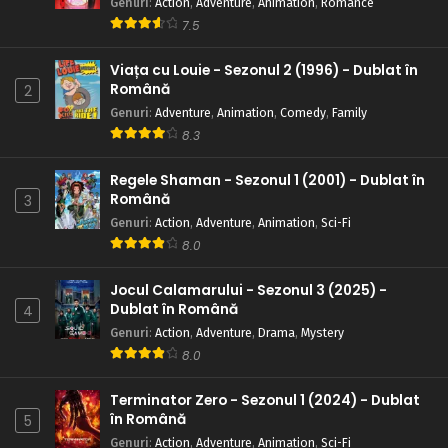
Genuri
:
Action
,
Adventure
,
Animation
,
Romance
7.5
Viața cu Louie - Sezonul 2 (1996) - Dublat în
Română
2
Genuri
:
Adventure
,
Animation
,
Comedy
,
Family
8.3
Regele Shaman - Sezonul 1 (2001) - Dublat în
Română
3
Genuri
:
Action
,
Adventure
,
Animation
,
Sci-Fi
8.0
Jocul Calamarului - Sezonul 3 (2025) -
Dublat în Română
4
Genuri
:
Action
,
Adventure
,
Drama
,
Mystery
8.0
Terminator Zero - Sezonul 1 (2024) - Dublat
în Română
5
Genuri
:
Action
,
Adventure
,
Animation
,
Sci-Fi