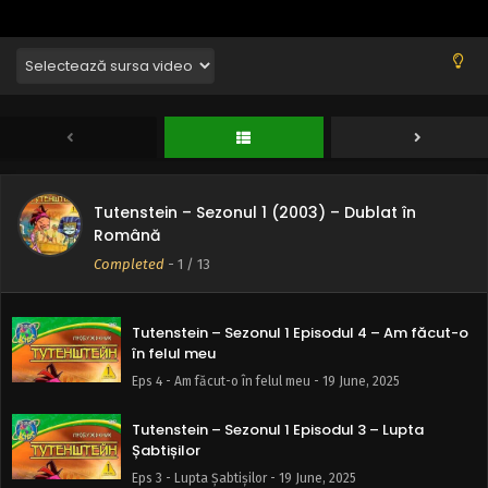
Eps 8 - Regele Memphis - 19 June, 2025
Tutenstein – Sezonul 1 Episodul 7 – Se întamplă
ceva cu Natasha
Eps 7 - Se întamplă ceva cu Natasha - 19 June, 2025
Tutenstein – Sezonul 1 Episodul 6 – Cel puternic
Eps 6 - Cel puternic - 19 June, 2025
Tutenstein – Sezonul 1 (2003) – Dublat în
Română
Tutenstein – Sezonul 1 Episodul 5 – Barca de
milioane de ani
Completed
-
1
/ 13
Eps 5 - Barca de milioane de ani - 19 June, 2025
Tutenstein – Sezonul 1 Episodul 4 – Am făcut-o
în felul meu
Eps 4 - Am făcut-o în felul meu - 19 June, 2025
Tutenstein – Sezonul 1 Episodul 3 – Lupta
Șabtișilor
Eps 3 - Lupta Șabtișilor - 19 June, 2025