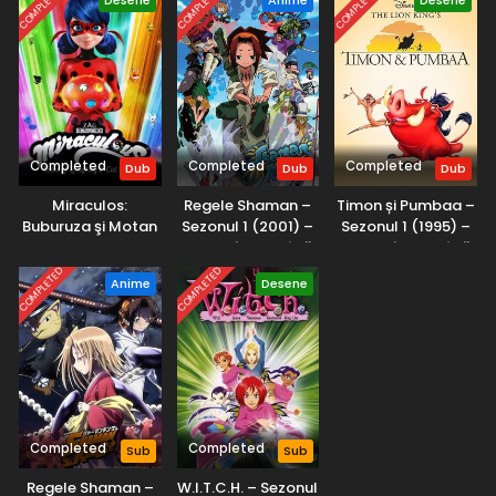
COMPLETED
COMPLETED
COMPLETED
Desene
Anime
Desene
Completed
Completed
Completed
Dub
Dub
Dub
Miraculos:
Regele Shaman –
Timon și Pumbaa –
Buburuza şi Motan
Sezonul 1 (2001) –
Sezonul 1 (1995) –
Noir – Sezonul 4
Dublat în Română
Dublat în Română
(2021) – Dublat în
COMPLETED
COMPLETED
Anime
Desene
Română
Completed
Completed
Sub
Sub
Regele Shaman –
W.I.T.C.H. – Sezonul