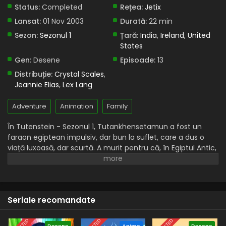
Status:
Completed
Rețea:
Jetix
Lansat:
01 Nov 2003
Durată:
22 min
Sezon:
Sezonul 1
Țară:
India
,
Ireland
,
United
States
Gen:
Desene
Episoade:
13
Distribuție:
Crystal Scales
,
Jeannie Elias
,
Lex Lang
Adventure
Animation
Family
În Tutenstein - Sezonul 1, Tutankhensetamun a fost un
faraon egiptean impulsiv, dar bun la suflet, care a dus o
viață luxoasă, dar scurtă. A murit pentru că, în Egiptul Antic,
și-a salvat un prieten de la moartea sigură, fiind lovit de
pietrele unui templu care se prăbușea, iar el însuși a fost
strivit de pietre. El poartă puternicul sceptru al lui Was, iar
circumstanțele morții sale sunt necunoscute la început.
Seriale recomandate