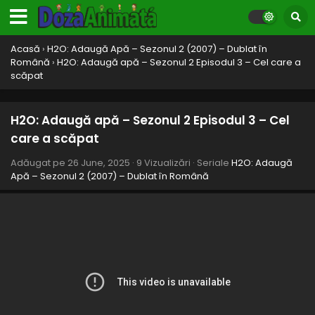
Pășitorul lunii
Eps 13 - Pășitorul lunii - 26 June, 2025
Acasă
›
H2O: Adaugă Apă – Sezonul 2 (2007) – Dublat în
H2O: Adaugă apă – Sezonul 2 Episodul 12 –
Română
›
H2O: Adaugă apă – Sezonul 2 Episodul 3 – Cel care a
Febra peștilor
scăpat
Eps 12 - Febra peștilor - 26 June, 2025
H2O: Adaugă apă – Sezonul 2 Episodul 11 –
H2O: Adaugă apă – Sezonul 2 Episodul 3 – Cel
Peste capetele noastre
care a scăpat
Eps 11 - Peste capetele noastre - 26 June, 2025
Adăugat pe
26 June, 2025
·
9 Vizualizări
· Seriale
H2O: Adaugă
Apă – Sezonul 2 (2007) – Dublat în Română
H2O: Adaugă apă – Sezonul 2 Episodul 10 – Ai
ratat ocazia
Eps 10 - Ai ratat ocazia - 26 June, 2025
H2O: Adaugă apă – Sezonul 2 Episodul 9 –
Lecția de călărie
Eps 9 - Lecția de călărie - 26 June, 2025
H2O: Adaugă apă – Sezonul 2 Episodul 8 –