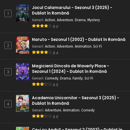
Jocul Calamarului - Sezonul 3 (2025) -
Dublat în Română
1
Genuri
:
Action
,
Adventure
,
Drama
,
Mystery
8.0
Naruto - Sezonul 1 (2002) - Dublat în Română
2
Genuri
:
Action
,
Adventure
,
Animation
,
Sci-Fi
8.4
Magicienii Dincolo de Waverly Place -
Sezonul 1 (2024) - Dublat în Română
3
Genuri
:
Comedy
,
Drama
,
Family
,
Sci-Fi
6.5
Academia Unicornilor - Sezonul 3 (2025) -
Dublat în Română
4
Genuri
:
Adventure
,
Animation
,
Comedy
6.5
Ce-i cu Andy? - Sezonul 2 (2003) - Dublat în