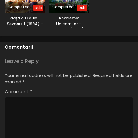
Completed
Completed
Dub
Dub
Viața cu Louie –
Academia
Sezonul 1 (1994) –
Unicornilor –
Dublat în Română
Sezonul 1 (2023) –
Dublat în Română
Comentarii
Leave a Reply
Your email address will not be published.
Required fields are
marked
*
Comment
*