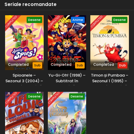
Seriale recomandate
întâlnește pe Max Hamilton, care a avut o relație amoroasă
cu Gracie.
COMPLETED
COMPLETED
COMPLETED
Desene
Anime
Desene
Completed
Completed
Completed
Sub
Sub
Dub
Spioanele –
Yu-Gi-Oh! (1998) –
Timon și Pumbaa –
Sezonul 3 (2004) –
Subtitrat în
Sezonul 1 (1995) –
Dublat în Română
Română
Dublat în Română
COMPLETED
COMPLETED
Desene
Desene