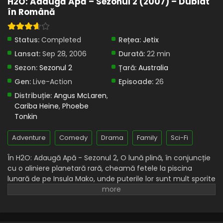
H2O: Adaugă Apă – Sezonul 2 (2007) – Dublat
în Română
Status:
Completed
Rețea:
Jetix
Lansat:
Sep 28, 2006
Durată:
22 min
Sezon:
Sezonul 2
Țară:
Australia
Gen:
Live-Action
Episoade:
26
Distribuție:
Angus McLaren
,
Cariba Heine
,
Phoebe
Tonkin
Adventure
Comedy
Drama
Family
Sci-Fi
În H2O: Adaugă Apă - Sezonul 2, O lună plină, în conjuncție
cu o aliniere planetară rară, cheamă fetele la piscina
lunară de pe Insula Mako, unde puterile lor sunt mult sporite
și întărite. A doua serie se învârte în jurul sosirii unei fete
noi, Charlotte Watsford, care se mută în zonă și se
îndrăgostește instantaneu de Lewis. După ce Charlotte
vede un film cu bunica ei Gracie în rolul unei sirene, ea îl