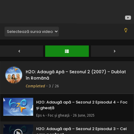
Partea greșită a șinelor
Eps 8 - Partea greșită a șinelor - 26 June, 2025
H2O: Adaugă apă – Sezonul 2 Episodul 7 – În
apă fierbinte
Eps 7 - În apă fierbinte - 26 June, 2025
H2O: Adaugă apă – Sezonul 2 Episodul 6 – Oală
sub presiune
Eps 6 - Oală sub presiune - 26 June, 2025
H2O: Adaugă Apă – Sezonul 2 (2007) – Dublat
H2O: Adaugă apă – Sezonul 2 Episodul 5 –
în Română
Hocus Pocus
Completed
-
3
/ 26
Eps 5 - Hocus Pocus - 26 June, 2025
H2O: Adaugă apă – Sezonul 2 Episodul 4 – Foc
și gheață
Eps 4 - Foc și gheață - 26 June, 2025
H2O: Adaugă apă – Sezonul 2 Episodul 3 – Cel