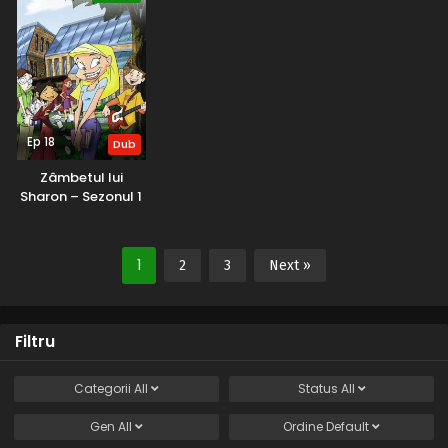
Ep 18
Dub
Zâmbetul lui
Sharon – Sezonul 1
(2001) – Dublat în
Română
1
2
3
Next »
Filtru
Categorii
All
Status
All
Gen
All
Ordine
Default