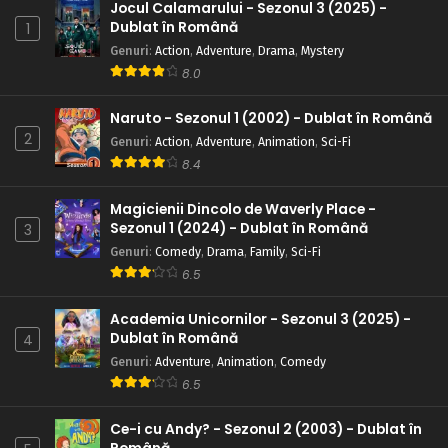
Jocul Calamarului - Sezonul 3 (2025) -
Dublat în Română
1
Genuri
:
Action
,
Adventure
,
Drama
,
Mystery
8.0
Naruto - Sezonul 1 (2002) - Dublat în Română
2
Genuri
:
Action
,
Adventure
,
Animation
,
Sci-Fi
8.4
Magicienii Dincolo de Waverly Place -
Sezonul 1 (2024) - Dublat în Română
3
Genuri
:
Comedy
,
Drama
,
Family
,
Sci-Fi
6.5
Academia Unicornilor - Sezonul 3 (2025) -
Dublat în Română
4
Genuri
:
Adventure
,
Animation
,
Comedy
6.5
Ce-i cu Andy? - Sezonul 2 (2003) - Dublat în