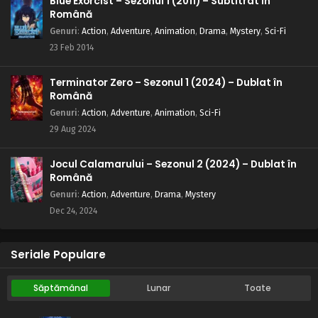
Blue Exorcist – Sezonul 1 (2011) – Subtitrat în
Română
Genuri
:
Action
,
Adventure
,
Animation
,
Drama
,
Mystery
,
Sci-Fi
23 Feb 2014
Terminator Zero – Sezonul 1 (2024) – Dublat în
Română
Genuri
:
Action
,
Adventure
,
Animation
,
Sci-Fi
29 Aug 2024
Jocul Calamarului – Sezonul 2 (2024) – Dublat în
Română
Genuri
:
Action
,
Adventure
,
Drama
,
Mystery
Dec 24, 2024
Seriale Populare
Săptămânal
Lunar
Toate