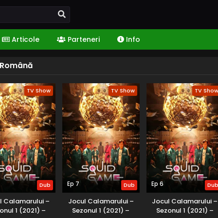
Articole
Parteneri
Info
în Română
TV Show
TV Show
TV Sho
Ep 7
Ep 6
Dub
Dub
Du
l Calamarului –
Jocul Calamarului –
Jocul Calamarului –
onul 1 (2021) –
Sezonul 1 (2021) –
Sezonul 1 (2021) –