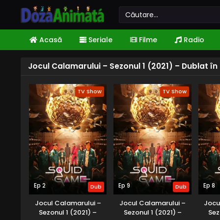
Acasă
Seriale
Filme
Radio
Jocul Calamarului – Sezonul 1 (2021) – Dublat 
TV Show
TV Show
Ep 2
Ep 9
Ep 8
Dub
Dub
Jocul Calamarului –
Jocul Calamarului –
Jocu
Sezonul 1 (2021) –
Sezonul 1 (2021) –
Sez