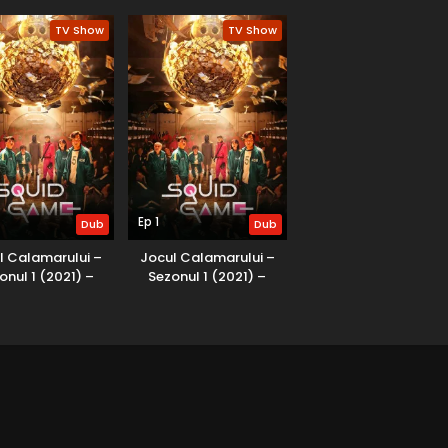
lat în Română
Dublat în Română
Dublat în Română
TV Show
TV Show
Ep 1
Dub
Dub
l Calamarului –
Jocul Calamarului –
onul 1 (2021) –
Sezonul 1 (2021) –
lat în Română
Dublat în Română