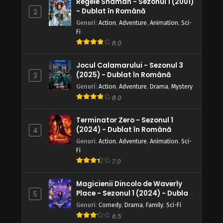
Regele Shaman - Sezonul 1 (2001)
- Dublat în Română
2
Genuri
:
Action
,
Adventure
,
Animation
,
Sci-
Fi
8.0
Jocul Calamarului - Sezonul 3
(2025) - Dublat în Română
3
Genuri
:
Action
,
Adventure
,
Drama
,
Mystery
8.0
Terminator Zero - Sezonul 1
(2024) - Dublat în Română
4
Genuri
:
Action
,
Adventure
,
Animation
,
Sci-
Fi
7.0
Magicienii Dincolo de Waverly
Place - Sezonul 1 (2024) - Dublat
5
în Română
Genuri
:
Comedy
,
Drama
,
Family
,
Sci-Fi
6.5