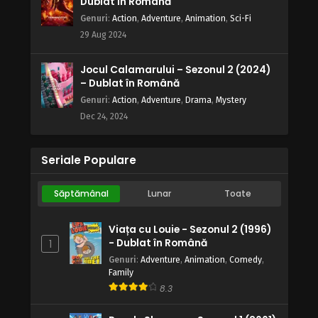
Dublat în Română
Genuri
:
Action
,
Adventure
,
Animation
,
Sci-Fi
29 Aug 2024
Jocul Calamarului – Sezonul 2 (2024)
– Dublat în Română
Genuri
:
Action
,
Adventure
,
Drama
,
Mystery
Dec 24, 2024
Seriale Populare
Săptămânal
Lunar
Toate
Viața cu Louie - Sezonul 2 (1996)
- Dublat în Română
1
Genuri
:
Adventure
,
Animation
,
Comedy
,
Family
8.3