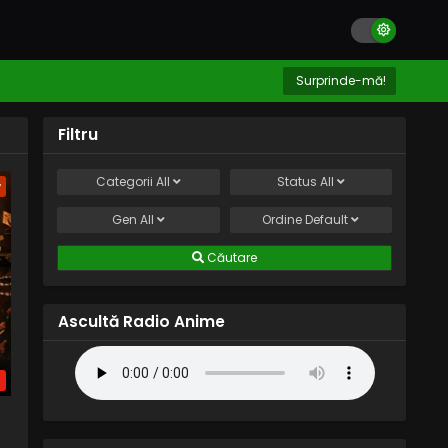
Surprinde-mă!
Filtru
Categorii
All
Status
All
w
Gen
All
Ordine
Default
Căutare
Ascultă Radio Anime
b