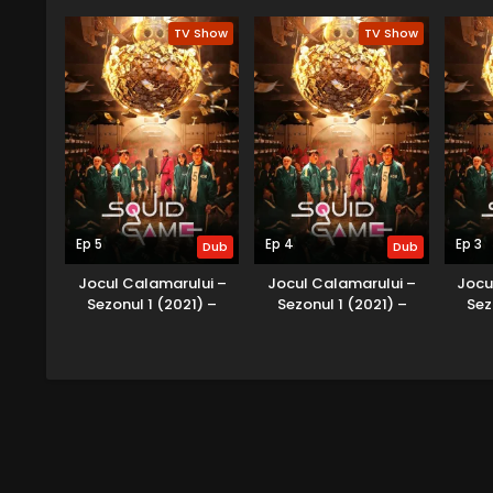
Dublat în Română
Dublat în Română
Dub
TV Show
TV Show
Ep 5
Ep 4
Ep 3
Dub
Dub
Jocul Calamarului –
Jocul Calamarului –
Jocu
Sezonul 1 (2021) –
Sezonul 1 (2021) –
Sez
Dublat în Română
Dublat în Română
Dub